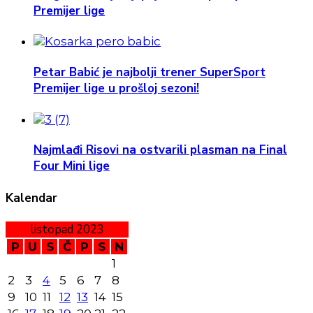
Premijer lige
Petar Babić je najbolji trener SuperSport
Premijer lige u prošloj sezoni!
Najmlađi Risovi na ostvarili plasman na Final
Four Mini lige
Kalendar
listopad 2023
P
U
S
Č
P
S
N
1
2
3
4
5
6
7
8
9
10
11
12
13
14
15