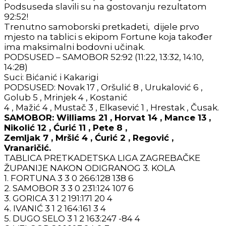
Podsuseda slavili su na gostovanju rezultatom
92:52!
Trenutno samoborski pretkadeti, dijele prvo
mjesto na tablici s ekipom Fortune koja također
ima maksimalni bodovni učinak.
PODSUSED – SAMOBOR 52:92 (11:22, 13:32, 14:10,
14:28)
Suci: Bićanić i Kakarigi
PODSUSED: Novak 17 , Oršulić 8 , Urukalović 6 ,
Golub 5 , Mrinjek 4 , Kostanić
4 , Mažić 4 , Mustač 3 , Elkasević 1 , Hrestak , Čusak.
SAMOBOR: Williams 21 , Horvat 14 , Mance 13 ,
Nikolić 12 , Ćurić 11 , Pete 8 ,
Zemljak 7 , Mršić 4 , Ćurić 2 , Regović ,
Vranaričić.
TABLICA PRETKADETSKA LIGA ZAGREBAČKE
ŽUPANIJE NAKON ODIGRANOG 3. KOLA
1. FORTUNA 3 3 0 266:128 138 6
2. SAMOBOR 3 3 0 231:124 107 6
3. GORICA 3 1 2 191:171 20 4
4. IVANIĆ 3 1 2 164:161 3 4
5. DUGO SELO 3 1 2 163:247 -84 4