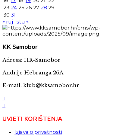
16
17
18
19
20
21
22
23
24
25
26
27
28
29
30
31
« ruj
stu »
KK
Samobor
Adresa: HR-Samobor
Andrije Hebranga 26A
E-mail: klub@kksamobor.hr
UVJETI KORIŠTENJA
Izjava o privatnosti