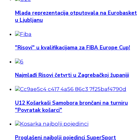
Mlada reprezentacija otputovala na Eurobasket
u Ljubljanu
"Risovi" u kvalifikacijama za FIBA Europe Cup!
Najmlađi Risovi četvrti u Zagrebačkoj županiji
U12 Košarkaši Samobora brončani na turniru
"Povratak košarci"
Proglašeni najbolji pojedinci SuperSport