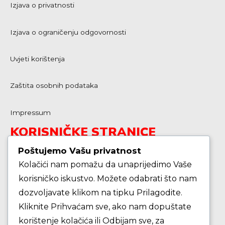
Izjava o privatnosti
Izjava o ograničenju odgovornosti
Uvjeti korištenja
Zaštita osobnih podataka
Impressum
KORISNIČKE STRANICE
Poštujemo Vašu privatnost
Kolačići nam pomažu da unaprijedimo Vaše
Škola košarke
korisničko iskustvo. Možete odabrati što nam
dozvoljavate klikom na tipku Prilagodite.
Zašto je dobro upisati dijete na košarku?
Kliknite Prihvaćam sve, ako nam dopuštate
korištenje kolačića ili Odbijam sve, za
Pravila i igralište