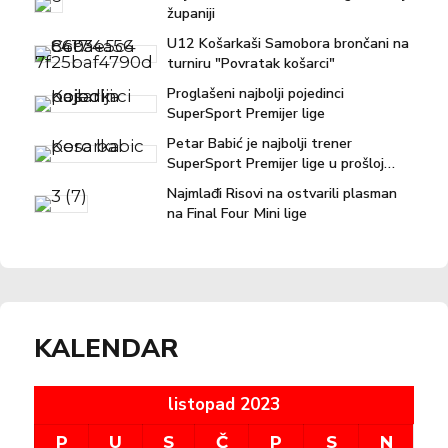
županiji
U12 Košarkaši Samobora brončani na
turniru "Povratak košarci"
Proglašeni najbolji pojedinci
SuperSport Premijer lige
Petar Babić je najbolji trener
SuperSport Premijer lige u prošloj
sezoni!
Najmlađi Risovi na ostvarili plasman
na Final Four Mini lige
KALENDAR
listopad 2023
P
U
S
Č
P
S
N