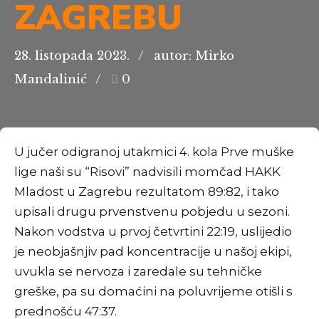
ZAGREBU
28. listopada 2023.
autor: Mirko
Mandalinić
0
U jučer odigranoj utakmici 4. kola Prve muške
lige naši su “Risovi” nadvisili momčad HAKK
Mladost u Zagrebu rezultatom 89:82, i tako
upisali drugu prvenstvenu pobjedu u sezoni.
Nakon vodstva u prvoj četvrtini 22:19, uslijedio
je neobjašnjiv pad koncentracije u našoj ekipi,
uvukla se nervoza i zaredale su tehničke
greške, pa su domaćini na poluvrijeme otišli s
prednošću 47:37.