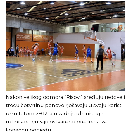
Nakon velikog odmora “Risovi” sređuju redove i
treću četvrtinu ponovo rješavaju u svoju korist
rezultatom 29:12, a u zadnjoj dionici igre
rutinirano čuvaju ostvarenu prednost za
konačnu pobjedu.