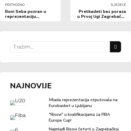
PRETHODNO
SLJEDEĆE
Roni Seba pozvan u
Pretkadeti bez poraza
reprezentaciju
u Prvoj ligi Zagrebačke
Hrvatske!
županije
NAJNOVIJE
Mlada reprezentacija otputovala na
Eurobasket u Ljubljanu
"Risovi" u kvalifikacijama za FIBA
Europe Cup!
Najmlađi Risovi četvrti u Zagrebačkoj