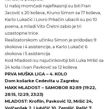
U našoj momčadi najefikasniji su bili Fran
Jacović s 20 koševa, Kruno Simon sa 17 koševa,
Karlo Lukačić i Lovro Prkačin ubacili su po 10
poena, a mladi Vito Čretni zabio je tri
uzastopne trice.
Realizatorskom učinku Simon je pridodao 9
skokova i 4 asistencije, a Karlo Lukačić 6
skokova i 5 asistencija.
Kod Mladosti su najučinkovitiji bili Luka Mršić sa
24 koša i Ivan Pavković sa 12 koševa.
PRVA MUŠKA LIGA – 4. KOLO
Dom košarke Cedevita u Zagrebu
HAKK MLADOST – SAMOBOR 82:89 (19:22,
28:15, 12:29, 23:23)
MLADOST: Kroflin, Pavković 12, Mršić 24,
Volčanšek 2, Ljubičić 10, Zemljić, Pešić 7,