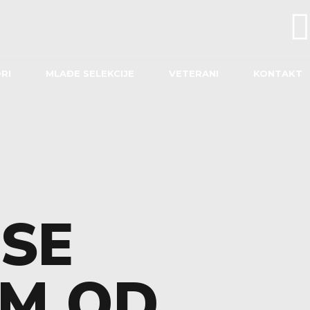
RI
MLAĐE SELEKCIJE
VETERANI
KONTAKT
 SE
M OD