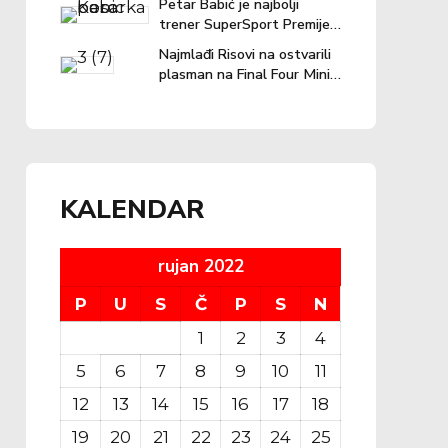
Petar Babić je najbolji
trener SuperSport Premijer
lige u prošloj sezoni!
Najmlađi Risovi na ostvarili
plasman na Final Four Mini
lige
KALENDAR
rujan 2022
P
U
S
Č
P
S
N
1
2
3
4
5
6
7
8
9
10
11
12
13
14
15
16
17
18
19
20
21
22
23
24
25