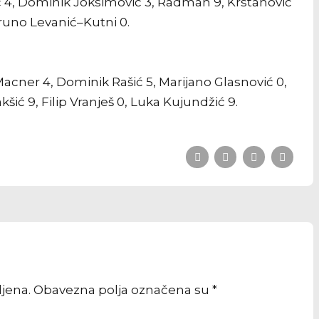
ić 4, Dominik Joksimović 3, Radman 9, Krstanović
Bruno Levanić–Kutni 0.
Macner 4, Dominik Rašić 5, Marijano Glasnović 0,
kšić 9, Filip Vranješ 0, Luka Kujundžić 9.
vljena. Obavezna polja označena su *