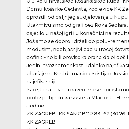
U 3. kolu hrvatskog košarkaškog kupa “Kre
Domu košarke Cedevita, kod ekipe KK Zagre
oprostili od daljnjeg sudjelovanja u Kupu.
Utakmicu smo odigrali bez Roka Sedlara, 
osjetilo u našoj igri i u konačnici na rezult
Još smo se dobro i držali do poluvremena 
međutim, neobjašnjivi pad u trećoj četvrt
definitivno bili previsoka brana da bi doš
Jedini dvoznamenkasti i daleko najefikasnij
ubačajem. Kod domaćina Kristijan Joksimov
najefikasniji.
Kao što sam već i naveo, mi se opraštamo 
protiv pobjednika susreta Mladost – Hermes
godine.
KK ZAGREB : KK SAMOBOR 83 : 62 (30:26, 19:1
KK ZAGREB