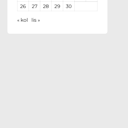
26
27
28
29
30
« kol
lis »