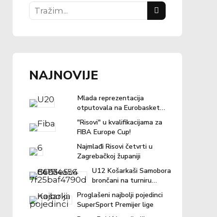
NAJNOVIJE
Mlada reprezentacija
otputovala na Eurobasket u
Ljubljanu
"Risovi" u kvalifikacijama za
FIBA Europe Cup!
Najmlađi Risovi četvrti u
Zagrebačkoj županiji
U12 Košarkaši Samobora
brončani na turniru
"Povratak košarci"
Proglašeni najbolji pojedinci
SuperSport Premijer lige