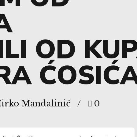
A
LI OD KU
RA ĆOSIĆ
Mirko Mandalinić
0