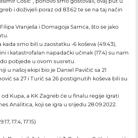
šimir Ćosić”, ponovo smo gostovali, ovaj put u
b i doživjeli poraz od 83:62 te se na taj način
Filipa Vranješa i Domagoja Samca, što se jako
atu.
kada smo bili u zaostatku -6 koševa (49:43),
ini i katastrofalan napadački učinak (17:4) su nam
li do pobjede u ovom susretu.
i u našoj ekipi bio je Daniel Pavičić sa 21
ić sa 27 i Turić sa 26 postignutih koševa bili su
od Kupa, a KK Zagreb će u finalu regije igrati
 Analitica, koji se igra u srijedu 28.09.2022.
7, 17:4, 17:15)