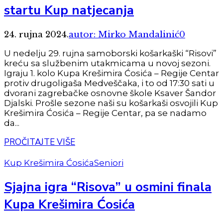
startu Kup natjecanja
24. rujna 2024.
autor: Mirko Mandalinić
0
U nedelju 29. rujna samoborski košarkaški “Risovi”
kreću sa službenim utakmicama u novoj sezoni.
Igraju 1. kolo Kupa Krešimira Ćosića – Regije Centar
protiv drugoligaša Medveščaka, i to od 17:30 sati u
dvorani zagrebačke osnovne škole Ksaver Šandor
Djalski. Prošle sezone naši su košarkaši osvojili Kup
Krešimira Ćosića – Regije Centar, pa se nadamo
da...
PROČITAJTE VIŠE
Kup Krešimira Ćosića
Seniori
Sjajna igra “Risova” u osmini finala
Kupa Krešimira Ćosića