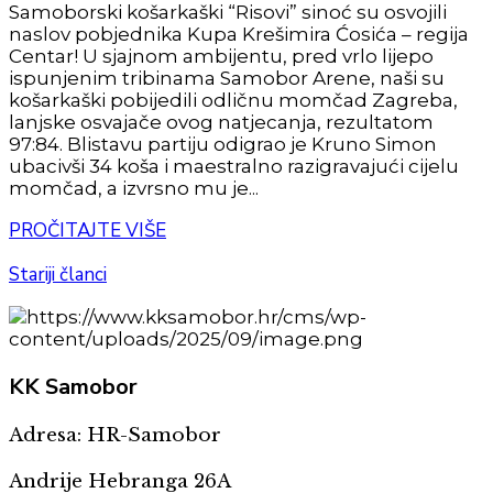
Samoborski košarkaški “Risovi” sinoć su osvojili
naslov pobjednika Kupa Krešimira Ćosića – regija
Centar! U sjajnom ambijentu, pred vrlo lijepo
ispunjenim tribinama Samobor Arene, naši su
košarkaški pobijedili odličnu momčad Zagreba,
lanjske osvajače ovog natjecanja, rezultatom
97:84. Blistavu partiju odigrao je Kruno Simon
ubacivši 34 koša i maestralno razigravajući cijelu
momčad, a izvrsno mu je...
PROČITAJTE VIŠE
Stariji članci
KK
Samobor
Adresa: HR-Samobor
Andrije Hebranga 26A