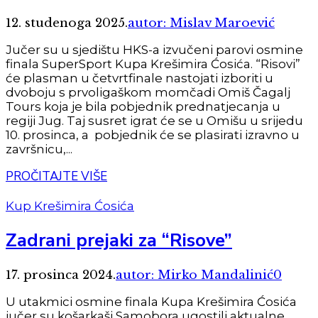
12. studenoga 2025.
autor: Mislav Maroević
Jučer su u sjedištu HKS-a izvučeni parovi osmine
finala SuperSport Kupa Krešimira Ćosića. “Risovi”
će plasman u četvrtfinale nastojati izboriti u
dvoboju s prvoligaškom momčadi Omiš Čagalj
Tours koja je bila pobjednik prednatjecanja u
regiji Jug. Taj susret igrat će se u Omišu u srijedu
10. prosinca, a pobjednik će se plasirati izravno u
završnicu,...
PROČITAJTE VIŠE
Kup Krešimira Ćosića
Zadrani prejaki za “Risove”
17. prosinca 2024.
autor: Mirko Mandalinić
0
U utakmici osmine finala Kupa Krešimira Ćosića
jučer su košarkaši Samobora ugostili aktualne