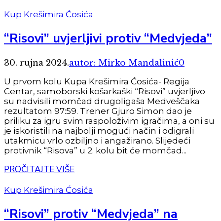
Kup Krešimira Ćosića
“Risovi” uvjerljivi protiv “Medvjeda”
30. rujna 2024.
autor: Mirko Mandalinić
0
U prvom kolu Kupa Krešimira Ćosića- Regija
Centar, samoborski košarkaški “Risovi” uvjerljivo
su nadvisili momčad drugoligaša Medveščaka
rezultatom 97:59. Trener Gjuro Simon dao je
priliku za igru svim raspoloživim igračima, a oni su
je iskoristili na najbolji mogući način i odigrali
utakmicu vrlo ozbiljno i angažirano. Slijedeći
protivnik “Risova” u 2. kolu bit će momčad...
PROČITAJTE VIŠE
Kup Krešimira Ćosića
“Risovi” protiv “Medvjeda” na