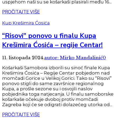
uspjehom naši su se košarkaši plasirali među 16...
PROČITAJTE VIŠE
Kup Krešimira Ćosića
“Risovi” ponovo u finalu Kupa
Krešimira Ćosića – regije Centar!
11. listopada 2024.
autor: Mirko Mandalinić
0
Košarkaši Samobora izborili su sinoć finale Kupa
Krešimira Ćosića – Regije Centar pobjedom nad
momčadi Gorice u Velikoj Gorici. Tako su “Risovi”
ponovo stigli do same završnice regionalnog
Kupa, a prošle sezone su i osvojili naslov
pobjednika toga natjecanja. U finalu samoborske
košarkaše očekuje dvoboj protiv momčadi
Zagreba koji će se odigrati dolazećeg utorka od...
PROČITAJTE VIŠE