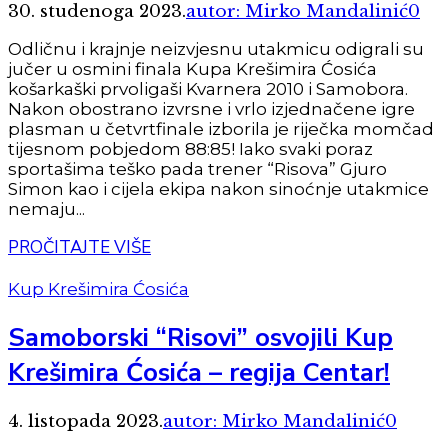
30. studenoga 2023.
autor: Mirko Mandalinić
0
Odličnu i krajnje neizvjesnu utakmicu odigrali su
jučer u osmini finala Kupa Krešimira Ćosića
košarkaški prvoligaši Kvarnera 2010 i Samobora.
Nakon obostrano izvrsne i vrlo izjednačene igre
plasman u četvrtfinale izborila je riječka momčad
tijesnom pobjedom 88:85! Iako svaki poraz
sportašima teško pada trener “Risova” Gjuro
Simon kao i cijela ekipa nakon sinoćnje utakmice
nemaju...
PROČITAJTE VIŠE
Kup Krešimira Ćosića
Samoborski “Risovi” osvojili Kup
Krešimira Ćosića – regija Centar!
4. listopada 2023.
autor: Mirko Mandalinić
0