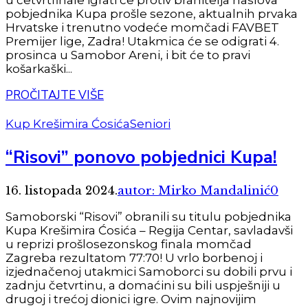
pobjednika Kupa prošle sezone, aktualnih prvaka
Hrvatske i trenutno vodeće momčadi FAVBET
Premijer lige, Zadra! Utakmica će se odigrati 4.
prosinca u Samobor Areni, i bit će to pravi
košarkaški...
PROČITAJTE VIŠE
Kup Krešimira Ćosića
Seniori
“Risovi” ponovo pobjednici Kupa!
16. listopada 2024.
autor: Mirko Mandalinić
0
Samoborski “Risovi” obranili su titulu pobjednika
Kupa Krešimira Ćosića – Regija Centar, savladavši
u reprizi prošlosezonskog finala momčad
Zagreba rezultatom 77:70! U vrlo borbenoj i
izjednačenoj utakmici Samoborci su dobili prvu i
zadnju četvrtinu, a domaćini su bili uspješniji u
drugoj i trećoj dionici igre. Ovim najnovijim