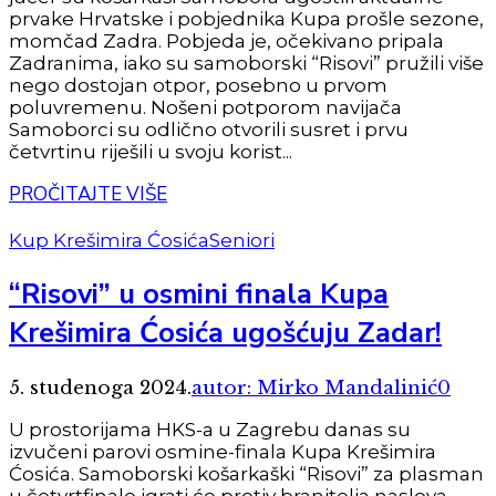
prvake Hrvatske i pobjednika Kupa prošle sezone,
momčad Zadra. Pobjeda je, očekivano pripala
Zadranima, iako su samoborski “Risovi” pružili više
nego dostojan otpor, posebno u prvom
poluvremenu. Nošeni potporom navijača
Samoborci su odlično otvorili susret i prvu
četvrtinu riješili u svoju korist...
PROČITAJTE VIŠE
Kup Krešimira Ćosića
Seniori
“Risovi” u osmini finala Kupa
Krešimira Ćosića ugošćuju Zadar!
5. studenoga 2024.
autor: Mirko Mandalinić
0
U prostorijama HKS-a u Zagrebu danas su
izvučeni parovi osmine-finala Kupa Krešimira
Ćosića. Samoborski košarkaški “Risovi” za plasman
u četvrtfinale igrati će protiv branitelja naslova