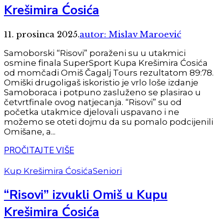
Krešimira Ćosića
11. prosinca 2025.
autor: Mislav Maroević
Samoborski “Risovi” poraženi su u utakmici
osmine finala SuperSport Kupa Krešimira Ćosića
od momčadi Omiš Čagalj Tours rezultatom 89:78.
Omiški drugoligaš iskoristio je vrlo loše izdanje
Samoboraca i potpuno zasluženo se plasirao u
četvrtfinale ovog natjecanja. “Risovi” su od
početka utakmice djelovali uspavano i ne
možemo se oteti dojmu da su pomalo podcijenili
Omišane, a...
PROČITAJTE VIŠE
Kup Krešimira Ćosića
Seniori
“Risovi” izvukli Omiš u Kupu
Krešimira Ćosića