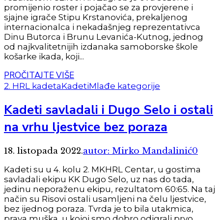
promijenio roster i pojačao se za provjerene i
sjajne igrače Stipu Krstanovića, prekaljenog
internacionalca i nekadašnjeg reprezentativca
Dinu Butorca i Brunu Levanića-Kutnog, jednog
od najkvalitetnijih izdanaka samoborske škole
košarke ikada, koji...
PROČITAJTE VIŠE
2. HRL kadeta
Kadeti
Mlađe kategorije
Kadeti savladali i Dugo Selo i ostali
na vrhu ljestvice bez poraza
18. listopada 2022.
autor: Mirko Mandalinić
0
Kadeti su u 4. kolu 2. MKHRL Centar, u gostima
savladali ekipu KK Dugo Selo, uz nas do tada,
jedinu neporaženu ekipu, rezultatom 60:65. Na taj
način su Risovi ostali usamljeni na čelu ljestvice,
bez ijednog poraza. Tvrda je to bila utakmica,
prava muška, u kojoj smo dobro odigrali prvo