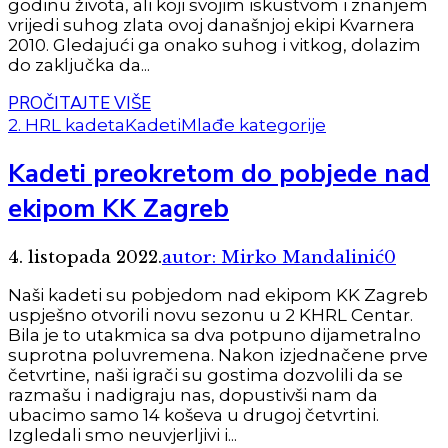
godinu života, ali koji svojim iskustvom i znanjem
vrijedi suhog zlata ovoj današnjoj ekipi Kvarnera
2010. Gledajući ga onako suhog i vitkog, dolazim
do zaključka da...
PROČITAJTE VIŠE
2. HRL kadeta
Kadeti
Mlađe kategorije
Kadeti preokretom do pobjede nad
ekipom KK Zagreb
4. listopada 2022.
autor: Mirko Mandalinić
0
Naši kadeti su pobjedom nad ekipom KK Zagreb
uspješno otvorili novu sezonu u 2 KHRL Centar.
Bila je to utakmica sa dva potpuno dijametralno
suprotna poluvremena. Nakon izjednačene prve
četvrtine, naši igrači su gostima dozvolili da se
razmašu i nadigraju nas, dopustivši nam da
ubacimo samo 14 koševa u drugoj četvrtini.
Izgledali smo neuvjerljivi i...