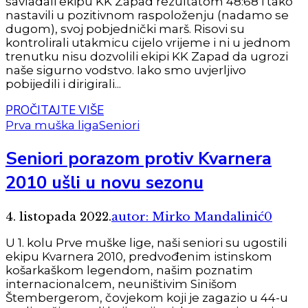
savladali ekipu KK Zapad rezultatom 48:68 i tako
nastavili u pozitivnom raspoloženju (nadamo se
dugom), svoj pobjednički marš. Risovi su
kontrolirali utakmicu cijelo vrijeme i ni u jednom
trenutku nisu dozvolili ekipi KK Zapad da ugrozi
naše sigurno vodstvo. Iako smo uvjerljivo
pobijedili i dirigirali...
PROČITAJTE VIŠE
Prva muška liga
Seniori
Seniori porazom protiv Kvarnera
2010 ušli u novu sezonu
4. listopada 2022.
autor: Mirko Mandalinić
0
U 1. kolu Prve muške lige, naši seniori su ugostili
ekipu Kvarnera 2010, predvođenim istinskom
košarkaškom legendom, našim poznatim
internacionalcem, neuništivim Sinišom
Štembergerom, čovjekom koji je zagazio u 44-u