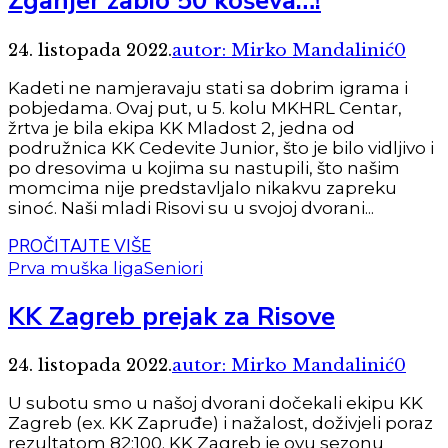
Žganjer zabio 50 koševa…!
24. listopada 2022.
autor: Mirko Mandalinić
0
Kadeti ne namjeravaju stati sa dobrim igrama i
pobjedama. Ovaj put, u 5. kolu MKHRL Centar,
žrtva je bila ekipa KK Mladost 2, jedna od
podružnica KK Cedevite Junior, što je bilo vidljivo i
po dresovima u kojima su nastupili, što našim
momcima nije predstavljalo nikakvu zapreku
sinoć. Naši mladi Risovi su u svojoj dvorani...
PROČITAJTE VIŠE
Prva muška liga
Seniori
KK Zagreb prejak za Risove
24. listopada 2022.
autor: Mirko Mandalinić
0
U subotu smo u našoj dvorani dočekali ekipu KK
Zagreb (ex. KK Zapruđe) i nažalost, doživjeli poraz
rezultatom 82:100. KK Zagreb je ovu sezonu