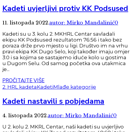
Kadeti uvjerljivi protiv KK Podsused
11. listopada 2022.
autor: Mirko Mandalinić
0
Kadeti su u 3. kolu 2. MKHRL Centar savladali
ekipu KK Podsused rezultatom 76:56 i tako bez
poraza drže prvo mjesto u ligi. Društvo im na vrhu
pravi ekipa KK Dugo Selo, koji također imaju omjer
3:0 i sa kojima se sastajemo iduće kolo u gostima
u Dugom Selu. Od samog početka ova utakmica
je...
PROČITAJTE VIŠE
2. HRL kadeta
Kadeti
Mlađe kategorije
Kadeti nastavili s pobjedama
4. listopada 2022.
autor: Mirko Mandalinić
0
U 2. kolu 2. MKRL Centar, naši kadeti su uvjerljivo