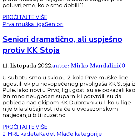
poluvrijeme, koje smo dobili 11...
PROČITAJTE VIŠE
Prva muška liga
Seniori
Seniori dramatično, ali uspješno
protiv KK Stoja
11. listopada 2022.
autor: Mirko Mandalinić
0
U subotu smo u sklopu 2. kola Prve muške lige
ugostili ekipu novopečenog prvoligaša KK Stoja iz
Pule. Iako novi u Prvoj ligi, gosti su se pokazali kao
iznimno neugodan suparnik i potvrdili su da
pobjeda nad ekipom KK Dubrovnik u 1. kolu lige
nije bila slučajnost i da će u ovosezonskom
natjecanju biti izuzetno...
PROČITAJTE VIŠE
2. HRL kadeta
Kadeti
Mlađe kategorije