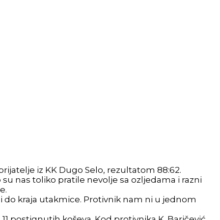
rijatelje iz KK Dugo Selo, rezultatom 88:62.
su nas toliko pratile nevolje sa ozljedama i razni
e.
i do kraja utakmice. Protivnik nam ni u jednom
 11 postignutih koševa. Kod protivnika K. Baričević