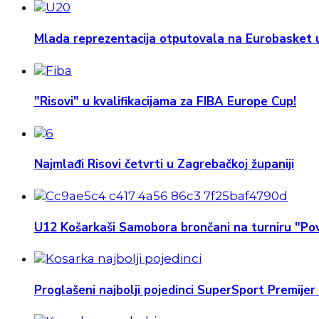
Mlada reprezentacija otputovala na Eurobasket u
"Risovi" u kvalifikacijama za FIBA Europe Cup!
Najmlađi Risovi četvrti u Zagrebačkoj županiji
U12 Košarkaši Samobora brončani na turniru "Pov
Proglašeni najbolji pojedinci SuperSport Premijer 