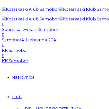
Sportska Dvorana
Samobor
Samobor
A. Hebranga 26A
KK Samobor
KK Samobor
Naslovnica
Klub
UPISI I UPUTE RODITELJIMA