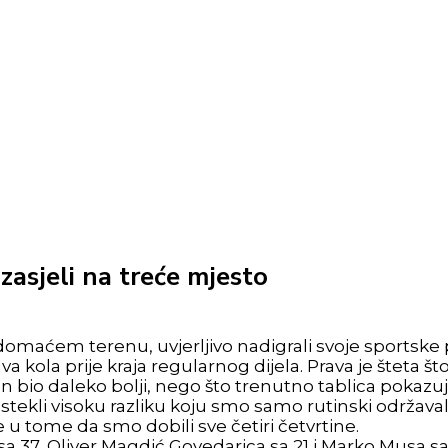
asjeli na treće mjesto
domaćem terenu, uvjerljivo nadigrali svoje sportske p
ola prije kraja regularnog dijela. Prava je šteta što 
 bio daleko bolji, nego što trenutno tablica pokazuj
tekli visoku razliku koju smo samo rutinski održaval
je u tome da smo dobili sve četiri četvrtine.
sa 37, Oliver Magdić Govedarica sa 21 i Marko Musa sa