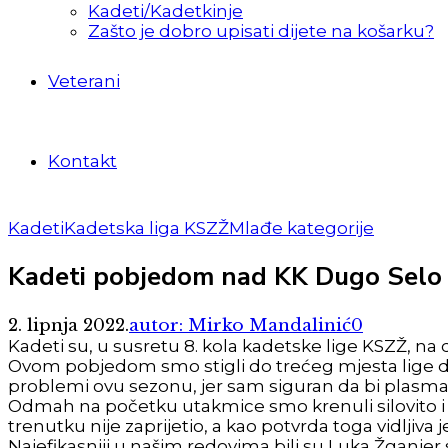
Kadeti/Kadetkinje
Zašto je dobro upisati dijete na košarku?
Veterani
Kontakt
Kadeti
Kadetska liga KSZŽ
Mlađe kategorije
Kadeti pobjedom nad KK Dugo Selo z
2. lipnja 2022.
autor: Mirko Mandalinić
0
Kadeti su, u susretu 8. kola kadetske lige KSZŽ, na 
Ovom pobjedom smo stigli do trećeg mjesta lige dva k
problemi ovu sezonu, jer sam siguran da bi plasman
Odmah na početku utakmice smo krenuli silovito i s
trenutku nije zaprijetio, a kao potvrda toga vidljiva 
Najefikasniji u našim redovima bili su Luka Žganjer 