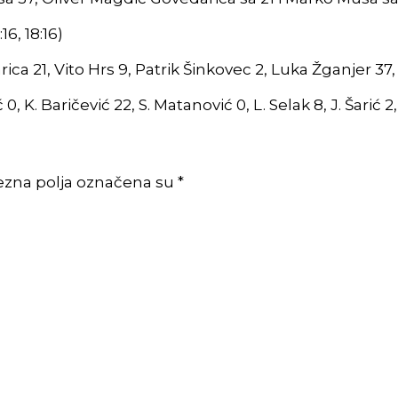
6, 18:16)
ca 21, Vito Hrs 9, Patrik Šinkovec 2, Luka Žganjer 37,
ć 0, K. Baričević 22, S. Matanović 0, L. Selak 8, J. Šarić
ezna polja označena su *