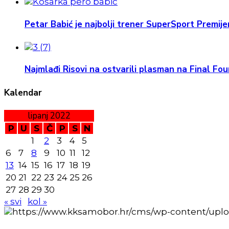
Petar Babić je najbolji trener SuperSport Premijer
Najmlađi Risovi na ostvarili plasman na Final Four
Kalendar
lipanj 2022
P
U
S
Č
P
S
N
1
2
3
4
5
6
7
8
9
10
11
12
13
14
15
16
17
18
19
20
21
22
23
24
25
26
27
28
29
30
« svi
kol »