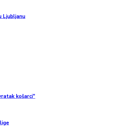
 Ljubljanu
ratak košarci"
lige