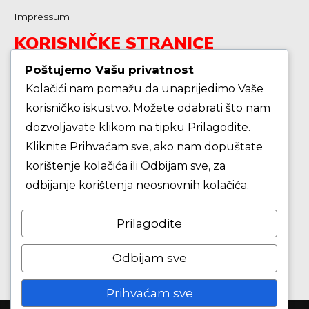
Impressum
KORISNIČKE STRANICE
Poštujemo Vašu privatnost
Kolačići nam pomažu da unaprijedimo Vaše
Škola košarke
korisničko iskustvo. Možete odabrati što nam
dozvoljavate klikom na tipku Prilagodite.
Zašto je dobro upisati dijete na košarku?
Kliknite Prihvaćam sve, ako nam dopuštate
korištenje kolačića ili Odbijam sve, za
Pravila i igralište
odbijanje korištenja neosnovnih kolačića.
Rječnik košarkaških pojmova
Prilagodite
Seniori
Odbijam sve
Prihvaćam sve