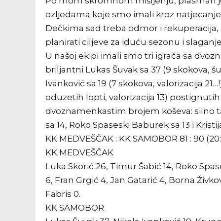
Po mom skromnom mišljenju, plasman je r
ozljedama koje smo imali kroz natjecanje 
Dečkima sad treba odmor i rekuperacija, a
planirati ciljeve za iduću sezonu i slagan
U našoj ekipi imali smo tri igrača sa dvo
briljantni Lukas Šuvak sa 37 (9 skokova, šut
Ivanković sa 19 (7 skokova, valorizacija 21
oduzetih lopti, valorizacija 13) postignuti
dvoznamenkastim brojem koševa: silno ta
sa 14, Roko Spaseski Baburek sa 13 i Kristij
KK MEDVEŠČAK : KK SAMOBOR 81 : 90 (20:25,
KK MEDVEŠČAK
Luka Skorić 26, Timur Šabić 14, Roko Spases
6, Fran Grgić 4, Jan Gatarić 4, Borna Živk
Fabris 0.
KK SAMOBOR