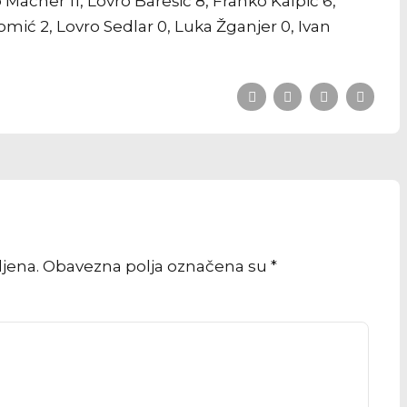
 Macner 11, Lovro Barešić 8, Franko Kalpić 6,
omić 2, Lovro Sedlar 0, Luka Žganjer 0, Ivan
vljena. Obavezna polja označena su *