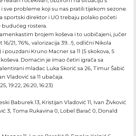
ealan i očekivan, obzirom na situaciju s
i sve probleme koji su nas pratili tijekom sezone.
 sportski direktor i UO trebaju polako početi
je budućeg rostera.
znamenkastim brojem koševa i to uobičajeni, jučer
 16/21, 76%, valorizacija 39…!), odlični Nikola
…!) i pouzdani Kruno Macner sa 11 (5 skokova, 5
h koševa. Domaćin je imao četiri igrača sa
lentirani mladac Luka Skorić sa 26, Timur Šabić
an Vladović sa 11 ubačaja.
 19:22, 26:20, 16:23)
ki Baburek 13, Kristijan Vladović 11, Ivan Živković
ović 3, Toma Rukavina 0, Lobel Barač 0, Donald