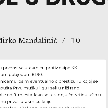
Mirko Mandalinić
0
lu prvenstva utakmicu protiv ekipe KK
anom pobjedom 81:90.
o ničemu, osim eventualno o prestižu i u kojoj se
ušta Prvu mušku ligu i seli u niži rang
lje od 9. mjesta. Iako se u zadnju četvrtinu ušlo u
ano priveli utakmicu kraju.