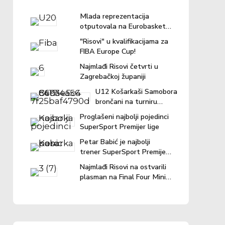
Mlada reprezentacija
otputovala na Eurobasket u
Ljubljanu
"Risovi" u kvalifikacijama za
FIBA Europe Cup!
Najmlađi Risovi četvrti u
Zagrebačkoj županiji
U12 Košarkaši Samobora
brončani na turniru
"Povratak košarci"
Proglašeni najbolji pojedinci
SuperSport Premijer lige
Petar Babić je najbolji
trener SuperSport Premijer
lige u prošloj sezoni!
Najmlađi Risovi na ostvarili
plasman na Final Four Mini
lige