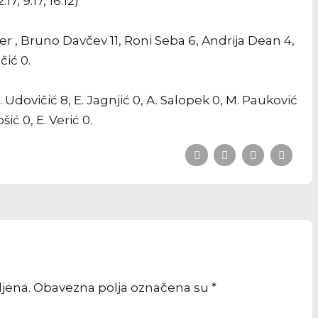
, 9:17, 16:12)
jer , Bruno Davčev 11, Roni Seba 6, Andrija Dean 4,
čić 0.
 I. Udovičić 8, E. Jagnjić 0, A. Salopek 0, M. Pauković
ošić 0, E. Verić 0.
vljena. Obavezna polja označena su *