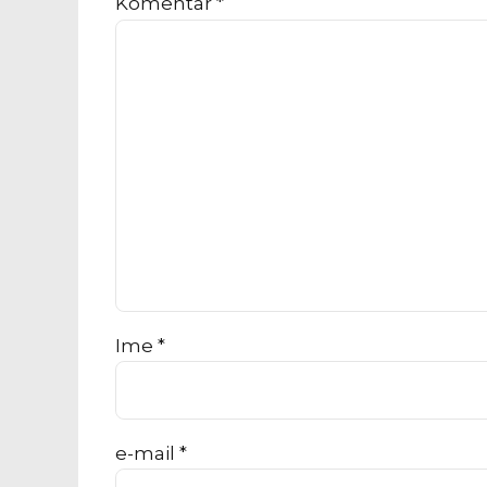
Komentar
*
Ime *
e-mail *