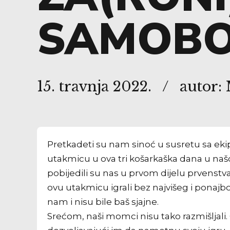
SAMOB
15. travnja 2022.
autor:
Pretkadeti su nam sinoć u susretu sa ekip
utakmicu u ova tri košarkaška dana u našoj
pobijedili su nas u prvom dijelu prvenst
ovu utakmicu igrali bez najvišeg i ponajb
nam i nisu bile baš sjajne.
Srećom, naši momci nisu tako razmišljali.