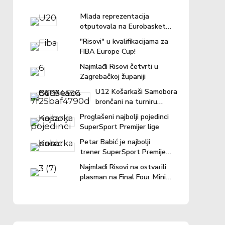
Mlada reprezentacija
otputovala na Eurobasket u
Ljubljanu
"Risovi" u kvalifikacijama za
FIBA Europe Cup!
Najmlađi Risovi četvrti u
Zagrebačkoj županiji
U12 Košarkaši Samobora
brončani na turniru
"Povratak košarci"
Proglašeni najbolji pojedinci
SuperSport Premijer lige
Petar Babić je najbolji
trener SuperSport Premijer
lige u prošloj sezoni!
Najmlađi Risovi na ostvarili
plasman na Final Four Mini
lige