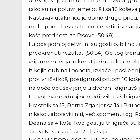
dozvoljavajući im da nametnu svoju igru. I
tako su na poluvrijeme otišli sa 10 koševa p
Nastavak utakmice je donio drugu priču. Sad
malo-pomalo su u trećoj četvrtini smanjiva
koša prednosti za Risove (50:48).
I u posljednjoj četvrtini su gosti ozbiljno z
preokrenuti rezultat (50:54). Od tog trenut
vrijeme mijenja, u korist jedne i druge eki
iz kojih dubina i ponora, izvlače i poslje
protivnički koš, postignuvši pritom 16 koš
na opće oduševljenje u dvorani, dignuvši
U ovoj izvanrednoj pobjedi svih naših igrača
Hrastnik sa 15, Borna Žganjer sa 14 i Bru
nikako zaboraviti niti, već spomenutog, Ro
Deana sa 4 koša. Kod gostiju tri igrača su 
sa 13 i N. Sudarić sa 12 ubačaja.