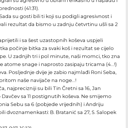
grali su agresivno u obrani i efikasno u napadu i
rednosti (41:31).
a su gosti bili ti koji su podigli agresivnost i
li rezultat da bismo u zadnju četvrtinu ušli sa 2
aprijetili i sa šest uzastopnih koševa uspjeli
ka počinje bitka za svaki koš i rezultat se cijelo
pe. U zadnjih tri i pol minute, naši momci, tko zna
dnje atome snage i naprosto zasipaju tricama (4…!)
eva. Posljednje dvije je zabio najmlađi Roni Seba,
 pritom naše navijače na noge…!
, najprecizniji su bili Tin Čretni sa 16, Jan
no Davčev sa 11 postignutih koševa. Ne smijemo
nia Sebu sa 6 (pobjede vrijednih) i Andriju
bili dvoznamenkasti: B. Bratanić sa 27, S. Salopek