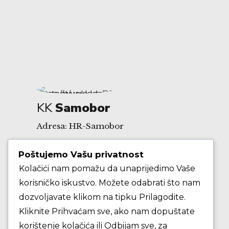
KK
Samobor
Adresa: HR-Samobor
Poštujemo Vašu privatnost
Andrije Hebranga 26A
Kolačići nam pomažu da unaprijedimo Vaše
korisničko iskustvo. Možete odabrati što nam
E-mail: klub@kksamobor.hr
dozvoljavate klikom na tipku Prilagodite.
Kliknite Prihvaćam sve, ako nam dopuštate
korištenje kolačića ili Odbijam sve, za