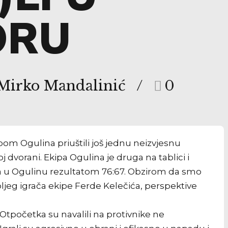
ORU
 Mirko Mandalinić
0
om Ogulina priuštili još jednu neizvjesnu
 dvorani. Ekipa Ogulina je druga na tablici i
va u Ogulinu rezultatom 76:67. Obzirom da smo
oljeg igrača ekipe Ferde Kelečića, perspektive
 Otpočetka su navalili na protivnike ne