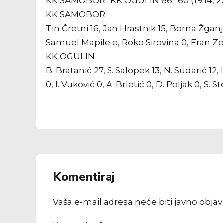
KK SAMOBOR : KK OGULIN 66 : 60 (19:14, 22:17
KK SAMOBOR
Tin Čretni 16, Jan Hrastnik 15, Borna Žgan
Samuel Mapilele, Roko Sirovina 0, Fran Ze
KK OGULIN
B. Bratanić 27, S. Salopek 13, N. Sudarić 12,
0, I. Vuković 0, A. Brletić 0, D. Poljak 0, S. St
Komentiraj
Vaša e-mail adresa neće biti javno obja