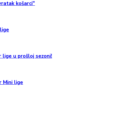
ratak košarci"
lige
 lige u prošloj sezoni!
 Mini lige