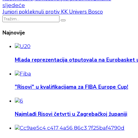
sljedeće
Juniori pokleknuli protiv KK Univers Bosco
Najnovije
Mlada reprezentacija otputovala na Eurobasket u
"Risovi" u kvalifikacijama za FIBA Europe Cup!
Najmlađi Risovi četvrti u Zagrebačkoj županiji