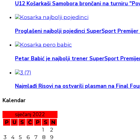
U12 Košarkaši Samobora brončani na turniru "Pov
Proglašeni najbolji pojedinci SuperSport Premijer 
Petar Babić je najbolji trener SuperSport Premijer
Najmlađi Risovi na ostvarili plasman na Final Four
Kalendar
siječanj 2022
P
U
S
Č
P
S
N
1
2
3
4
5
6
7
8
9