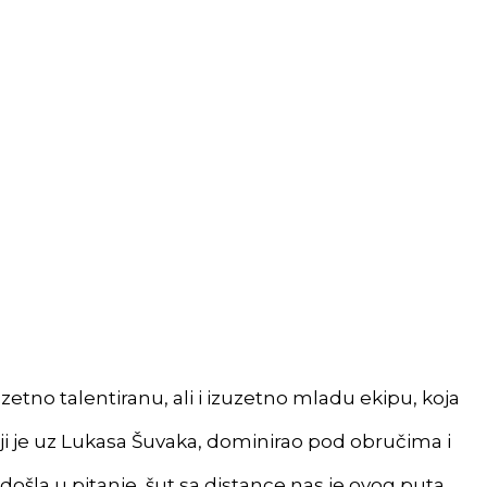
tno talentiranu, ali i izuzetno mladu ekipu, koja
ji je uz Lukasa Šuvaka, dominirao pod obručima i
 došla u pitanje, šut sa distance nas je ovog puta