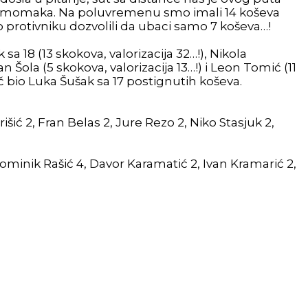
i naših momaka. Na poluvremenu smo imali 14 koševa
mo protivniku dozvolili da ubaci samo 7 koševa…!
a 18 (13 skokova, valorizacija 32…!), Nikola
an Šola (5 skokova, valorizacija 13…!) i Leon Tomić (11
č bio Luka Šušak sa 17 postignutih koševa.
išić 2, Fran Belas 2, Jure Rezo 2, Niko Stasjuk 2,
Dominik Rašić 4, Davor Karamatić 2, Ivan Kramarić 2,