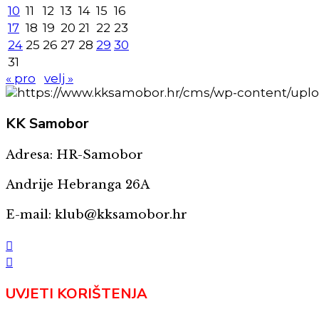
10
11
12
13
14
15
16
17
18
19
20
21
22
23
24
25
26
27
28
29
30
31
« pro
velj »
KK
Samobor
Adresa: HR-Samobor
Andrije Hebranga 26A
E-mail: klub@kksamobor.hr
UVJETI KORIŠTENJA