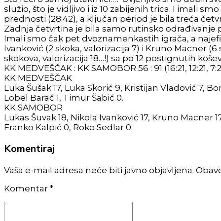
služio, što je vidljivo i iz 10 zabijenih trica. I ima
prednosti (28:42), a ključan period je bila treća čet
Zadnja četvrtina je bila samo rutinsko odrađivanje 
Imali smo čak pet dvoznamenkastih igrača, a najefikas
Ivanković (2 skoka, valorizacija 7) i Kruno Macner (6 s
skokova, valorizacija 18…!) sa po 12 postignutih koš
KK MEDVEŠČAK : KK SAMOBOR 56 : 91 (16:21, 12:21, 7:27
KK MEDVEŠČAK
Luka Šušak 17, Luka Skorić 9, Kristijan Vladović 7, Bo
Lobel Barač 1, Timur Šabić 0.
KK SAMOBOR
Lukas Šuvak 18, Nikola Ivanković 17, Kruno Macner 17
Franko Kalpić 0, Roko Sedlar 0.
Komentiraj
Vaša e-mail adresa neće biti javno objavljena. Obav
Komentar
*