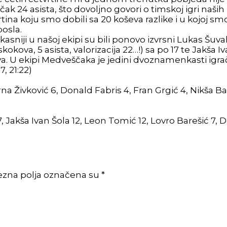
li smo čak 24 asista, što dovoljno govori o timskoj igr
vrtina koju smo dobili sa 20 koševa razlike i u kojoj s
posla.
niji u našoj ekipi su bili ponovo izvrsni Lukas Šuvak s
kokova, 5 asista, valorizacija 22…!) sa po 17 te Jakša Iv
eva. U ekipi Medveščaka je jedini dvoznamenkasti igra
, 21:22)
rna Živković 6, Donald Fabris 4, Fran Grgić 4, Nikša Bar
, Jakša Ivan Šola 12, Leon Tomić 12, Lovro Barešić 7, 
ezna polja označena su *