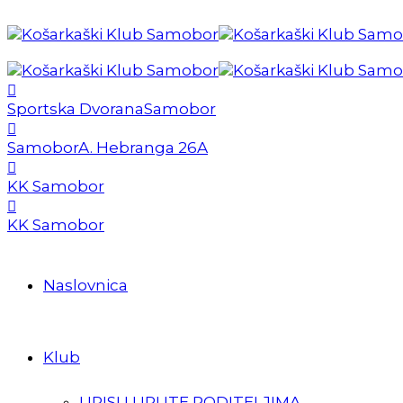
Sportska Dvorana
Samobor
Samobor
A. Hebranga 26A
KK Samobor
KK Samobor
Naslovnica
Klub
UPISI I UPUTE RODITELJIMA