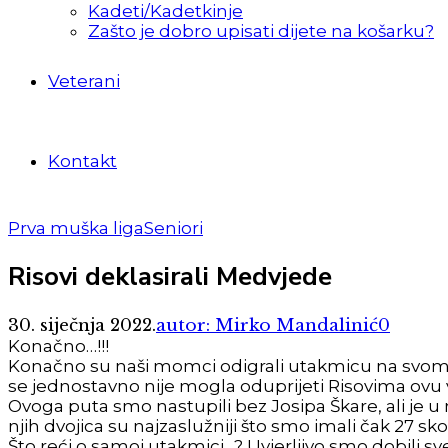
Kadeti/Kadetkinje
Zašto je dobro upisati dijete na košarku?
Veterani
Kontakt
Prva muška liga
Seniori
Risovi deklasirali Medvjede
30. siječnja 2022.
autor: Mirko Mandalinić
0
Konačno…!!!
Konačno su naši momci odigrali utakmicu na svom ni
se jednostavno nije mogla oduprijeti Risovima ovu ve
Ovoga puta smo nastupili bez Josipa Škare, ali je 
njih dvojica su najzaslužniji što smo imali čak 27 s
Što reći o samoj utakmici…? Uvjerljivo smo dobili sv