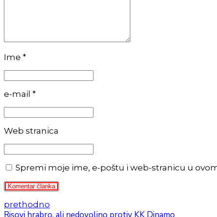
Ime *
e-mail *
Web stranica
Spremi moje ime, e-poštu i web-stranicu u ovo
Komentar članka
prethodno
Risovi hrabro, ali nedovoljno protiv KK Dinamo