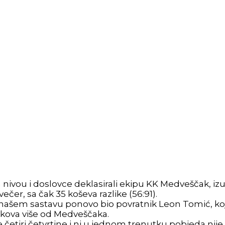
vou i doslovce deklasirali ekipu KK Medveščak, izuze
čer, sa čak 35 koševa razlike (56:91).
u našem sastavu ponovo bio povratnik Leon Tomić, ko
kokova više od Medveščaka.
e četiri četvrtine i ni u jednom trenutku pobjeda nije