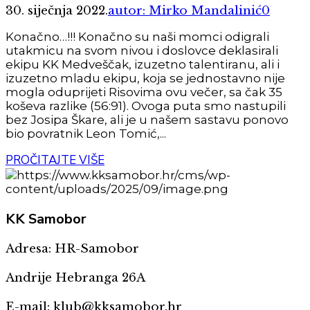
30. siječnja 2022.
autor: Mirko Mandalinić
0
Konačno…!!! Konačno su naši momci odigrali
utakmicu na svom nivou i doslovce deklasirali
ekipu KK Medveščak, izuzetno talentiranu, ali i
izuzetno mladu ekipu, koja se jednostavno nije
mogla oduprijeti Risovima ovu večer, sa čak 35
koševa razlike (56:91). Ovoga puta smo nastupili
bez Josipa Škare, ali je u našem sastavu ponovo
bio povratnik Leon Tomić,...
PROČITAJTE VIŠE
KK
Samobor
Adresa: HR-Samobor
Andrije Hebranga 26A
E-mail: klub@kksamobor.hr