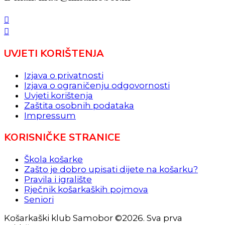
UVJETI KORIŠTENJA
Izjava o privatnosti
Izjava o ograničenju odgovornosti
Uvjeti korištenja
Zaštita osobnih podataka
Impressum
KORISNIČKE STRANICE
Škola košarke
Zašto je dobro upisati dijete na košarku?
Pravila i igralište
Rječnik košarkaških pojmova
Seniori
Košarkaški klub Samobor ©2026. Sva prva