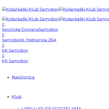
Sportska Dvorana
Samobor
Samobor
A. Hebranga 26A
KK Samobor
KK Samobor
Naslovnica
Klub
UPISI I UPUTE RODITELJIMA