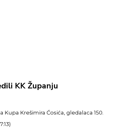
edili KK Županju
uga Kupa Krešimira Ćosića, gledalaca 150.
7:13)