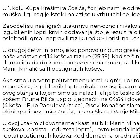
U 1. kolu Kupa Krešimira Ćosića, ždrijeb nam je od
muškoj ligi, regije Istok i nalazi se u vrhu tablice lige
Započeli su naši igrači utakmicu nervozno i nikako s
izgubljenih lopti, krivih dodavanja, što je rezult
oslobodili grča i napravili razliku od 0:8 i otišli na 1
U drugoj četvrtini smo, iako ponovo uz puno grešaka,
naše vodstvo od 14 koševa razlike (25:39). Kad se či
domaćinu da do konca poluvremena smanji razliku na 
Marin Mihalić sa 11 postignutih koševa.
Ako smo u prvom poluvremenu igrali u grču i prito
promašaja, izgubljenih lopti i nikako ne uspijevamo 
ovog stanja u kojem smo se nalazili, ali je to tešk
košem Brune Bilića uspio izjednačiti na 64:64 i dov
(4 koša) i Filip Radulović (trica), Risovi konačno sl
ekipi igrati bez Luke Žorića, Josipa Škare i Vanje Mil
U ovoj utakmici dvoznamenkasti su bili: Marin Mihalić
skokova, 2 asista, 1 oduzeta lopta), Lovro Mandalinić s
lopta) postignutih koševa. Kod domaćina prednjačili 