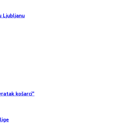
 Ljubljanu
ratak košarci"
lige