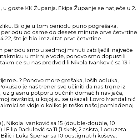
, u goste KK Županja. Ekipa Županje se natječe u 2.
razliku. Bilo je u tom periodu puno pogrešaka,
 u periodu od osme do desete minute prve četvrtine
4:22, što je bio i rezultat prve četvrtine.
tom periodu smo u sedmoj minuti zabilježili najveće
ti utakmicu u mirnije vode, ponovo smo dopustili
akmice su nas predvodili Nikola Ivanković sa 13 i
rijeme…? Ponovo more grešaka, loših odluka,
Pokušao je naš trener sve učiniti da nas trgne iz
ice, uz glasnu potporu bučnih domaćih navijača,
j završnici, u kojoj su se ukazali Lovro Mandalinić
utakmici se vidjelo koliko je teško našoj pomlađenoj
a), Nikola Ivanković sa 15 (double-double, 10
 Filip Radulović sa 11 (1 skok, 2 asista, 1 oduzeta
Bilić i Luka Špehar sa 10 postignutih koševa.