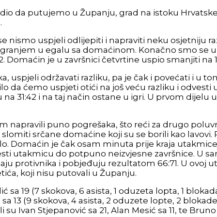
redio da putujemo u Županju, grad na istoku Hrvatske
.
e nismo uspjeli odlijepiti i napraviti neku osjetniju 
iralo igranjem u egalu sa domaćinom. Konačno smo se
2:22. Domaćin je u završnici četvrtine uspio smanjiti na 1
 uspjeli održavati razliku, pa je čak i povećati i u 
nilo da ćemo uspjeti otići na još veću razliku i odves
31:42 i na taj način ostane u igri. U prvom dijelu ut
m napravili puno pogrešaka, što reći za drugo poluv
slomiti srčane domaćine koji su se borili kao lavovi. 
o išlo. Domaćin je čak osam minuta prije kraja utakm
esti utakmicu do potpuno neizvjesne završnice. U samo
amaju protivnika i pobjeđuju rezultatom 66:71. U ovoj 
etića, koji nisu putovali u Županju.
 sa 19 (7 skokova, 6 asista, 1 oduzeta lopta, 1 blokad
a 13 (9 skokova, 4 asista, 2 oduzete lopte, 2 blokade) i
su Ivan Stjepanović sa 21, Alan Mesić sa 11, te Bruno 