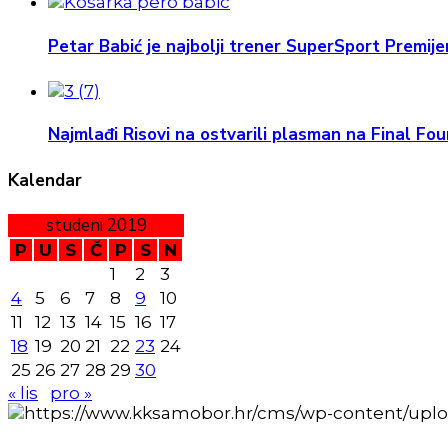
Petar Babić je najbolji trener SuperSport Premijer
Najmlađi Risovi na ostvarili plasman na Final Four
Kalendar
studeni 2019
P
U
S
Č
P
S
N
1
2
3
4
5
6
7
8
9
10
11
12
13
14
15
16
17
18
19
20
21
22
23
24
25
26
27
28
29
30
« lis
pro »