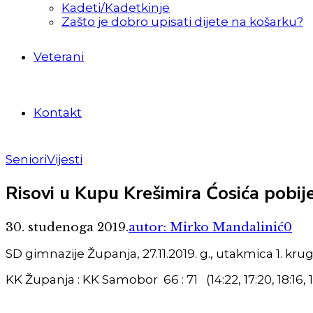
Kadeti/Kadetkinje
Zašto je dobro upisati dijete na košarku?
Veterani
Kontakt
Seniori
Vijesti
Risovi u Kupu Krešimira Ćosića pobij
30. studenoga 2019.
autor: Mirko Mandalinić
0
SD gimnazije Županja, 27.11.2019. g., utakmica 1. kr
KK Županja : KK Samobor 66 : 71 (14:22, 17:20, 18:16, 1