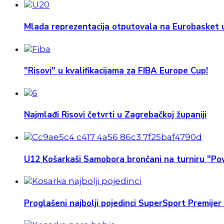
Mlada reprezentacija otputovala na Eurobasket u
"Risovi" u kvalifikacijama za FIBA Europe Cup!
Najmlađi Risovi četvrti u Zagrebačkoj županiji
U12 Košarkaši Samobora brončani na turniru "Pov
Proglašeni najbolji pojedinci SuperSport Premijer 