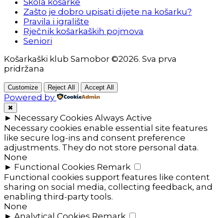
Škola košarke
Zašto je dobro upisati dijete na košarku?
Pravila i igralište
Rječnik košarkaških pojmova
Seniori
Košarkaški klub Samobor ©2026. Sva prva
pridržana
Customize
Reject All
Accept All
Powered by
✖
►
Necessary Cookies
Always Active
Necessary cookies enable essential site features
like secure log-ins and consent preference
adjustments. They do not store personal data.
None
►
Functional Cookies
Remark
Functional cookies support features like content
sharing on social media, collecting feedback, and
enabling third-party tools.
None
►
Analytical Cookies
Remark