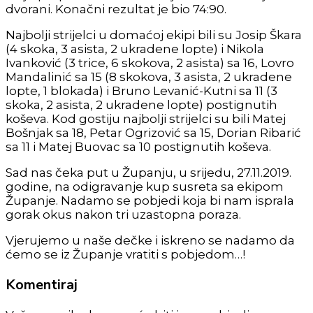
dvorani. Konačni rezultat je bio 74:90.
Najbolji strijelci u domaćoj ekipi bili su Josip Škara
(4 skoka, 3 asista, 2 ukradene lopte) i Nikola
Ivanković (3 trice, 6 skokova, 2 asista) sa 16, Lovro
Mandalinić sa 15 (8 skokova, 3 asista, 2 ukradene
lopte, 1 blokada) i Bruno Levanić-Kutni sa 11 (3
skoka, 2 asista, 2 ukradene lopte) postignutih
koševa. Kod gostiju najbolji strijelci su bili Matej
Bošnjak sa 18, Petar Ogrizović sa 15, Dorian Ribarić
sa 11 i Matej Buovac sa 10 postignutih koševa.
Sad nas čeka put u Županju, u srijedu, 27.11.2019.
godine, na odigravanje kup susreta sa ekipom
Županje. Nadamo se pobjedi koja bi nam isprala
gorak okus nakon tri uzastopna poraza.
Vjerujemo u naše dečke i iskreno se nadamo da
ćemo se iz Županje vratiti s pobjedom…!
Komentiraj