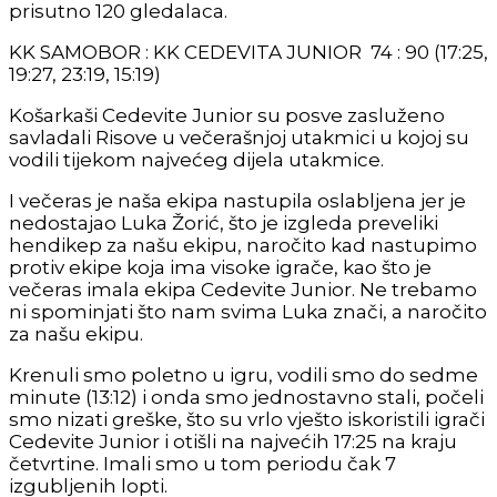
prisutno 120 gledalaca.
KK SAMOBOR : KK CEDEVITA JUNIOR 74 : 90 (17:25,
19:27, 23:19, 15:19)
Košarkaši Cedevite Junior su posve zasluženo
savladali Risove u večerašnjoj utakmici u kojoj su
vodili tijekom najvećeg dijela utakmice.
I večeras je naša ekipa nastupila oslabljena jer je
nedostajao Luka Žorić, što je izgleda preveliki
hendikep za našu ekipu, naročito kad nastupimo
protiv ekipe koja ima visoke igrače, kao što je
večeras imala ekipa Cedevite Junior. Ne trebamo
ni spominjati što nam svima Luka znači, a naročito
za našu ekipu.
Krenuli smo poletno u igru, vodili smo do sedme
minute (13:12) i onda smo jednostavno stali, počeli
smo nizati greške, što su vrlo vješto iskoristili igrači
Cedevite Junior i otišli na najvećih 17:25 na kraju
četvrtine. Imali smo u tom periodu čak 7
izgubljenih lopti.