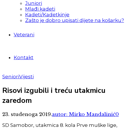
Juniori
Mlađi kadeti
Kadeti/Kadetkinje
Zašto je dobro upisati dijete na košarku?
Veterani
Kontakt
Seniori
Vijesti
Risovi izgubili i treću utakmicu
zaredom
23. studenoga 2019.
autor: Mirko Mandalinić
0
SD Samobor, utakmica 8. kola Prve muške lige,