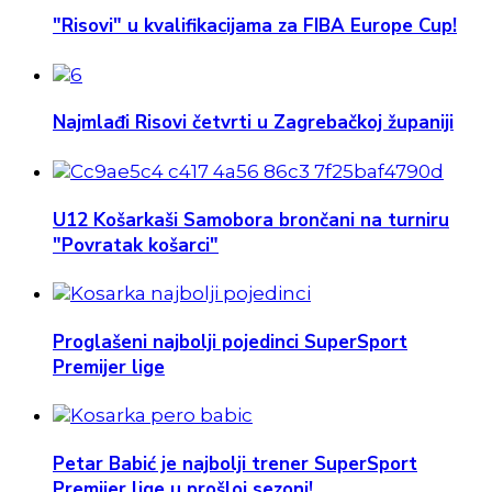
"Risovi" u kvalifikacijama za FIBA Europe Cup!
Najmlađi Risovi četvrti u Zagrebačkoj županiji
U12 Košarkaši Samobora brončani na turniru
"Povratak košarci"
Proglašeni najbolji pojedinci SuperSport
Premijer lige
Petar Babić je najbolji trener SuperSport
Premijer lige u prošloj sezoni!