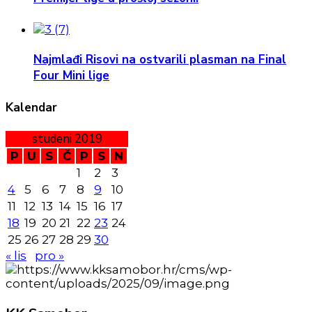
Najmlađi Risovi na ostvarili plasman na Final
Four Mini lige
Kalendar
studeni 2019
P
U
S
Č
P
S
N
1
2
3
4
5
6
7
8
9
10
11
12
13
14
15
16
17
18
19
20
21
22
23
24
25
26
27
28
29
30
« lis
pro »