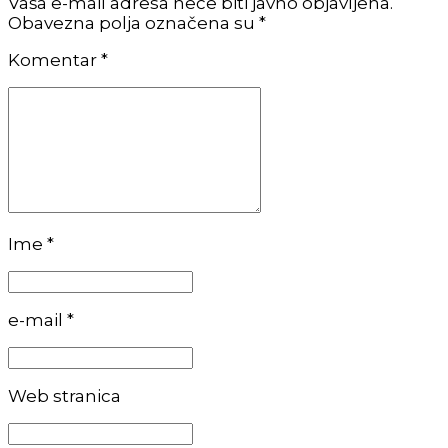
Vaša e-mail adresa neće biti javno objavljena.
Obavezna polja označena su *
Komentar
*
Ime *
e-mail *
Web stranica