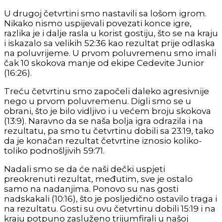
U drugoj četvrtini smo nastavili sa lošom igrom.
Nikako nismo uspijevali povezati konce igre,
razlika je i dalje rasla u korist gostiju, što se na kraju
i iskazalo sa velikih 52:36 kao rezultat prije odlaska
na poluvrijeme. U prvom poluvremenu smo imali
čak 10 skokova manje od ekipe Cedevite Junior
(16:26).
Treću četvrtinu smo započeli daleko agresivnije
nego u prvom poluvremenu. Digli smo se u
obrani, što je bilo vidljivo i u većem broju skokova
(13:9). Naravno da se naša bolja igra odrazila i na
rezultatu, pa smo tu četvrtinu dobili sa 23:19, tako
da je konačan rezultat četvrtine iznosio koliko-
toliko podnošljivih 59:71.
Nadali smo se da će naši dečki uspjeti
preokrenuti rezultat, međutim, sve je ostalo
samo na nadanjima. Ponovo su nas gosti
nadskakali (10:16), što je posljedično ostavilo traga i
na rezultatu. Gosti su ovu četvrtinu dobili 15:19 i na
kraju potpuno zasluženo trijumfirali u našoj