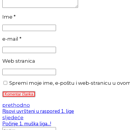
Ime *
e-mail *
Web stranica
Spremi moje ime, e-poštu i web-stranicu u ovo
Komentar članka
prethodno
Risovi uvršteni u raspored 1. lige
sljedeće
Počinje 1. muška liga...!