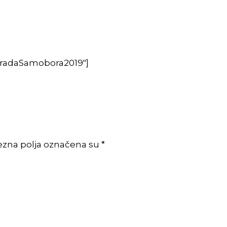
radaSamobora2019″]
ezna polja označena su *