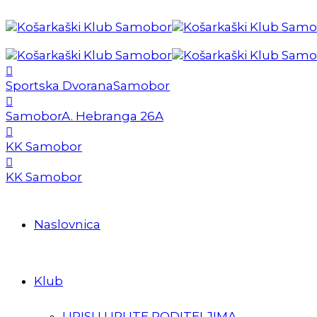
Sportska Dvorana
Samobor
Samobor
A. Hebranga 26A
KK Samobor
KK Samobor
Naslovnica
Klub
UPISI I UPUTE RODITELJIMA