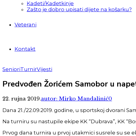
Kadeti/Kadetkinje
Zašto je dobro upisati dijete na košarku?
Veterani
Kontakt
Seniori
Turnir
Vijesti
Predvođen Žorićem Samobor u napet
22. rujna 2019.
autor: Mirko Mandalinić
0
Dana 21./22.09.2019. godine, u sportskoj dvorani Sa
Na turniru su nastupile ekipe KK “Dubrava”, KK “B
Prvog dana turnira u prvoj utakmici susrele su se e