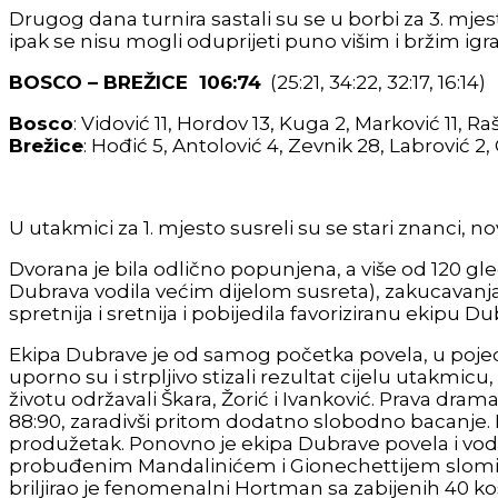
Drugog dana turnira sastali su se u borbi za 3. mjes
ipak se nisu mogli oduprijeti puno višim i bržim igr
BOSCO – BREŽICE 106:74
(25:21, 34:22, 32:17, 16:14)
Bosco
: Vidović 11, Hordov 13, Kuga 2, Marković 11, Ra
Brežice
: Hođić 5, Antolović 4, Zevnik 28, Labrović 2, O
U utakmici za 1. mjesto susreli su se stari znanci,
Dvorana je bila odlično popunjena, a više od 120 gled
Dubrava vodila većim dijelom susreta), zakucavanja, 
spretnija i sretnija i pobijedila favoriziranu ekipu 
Ekipa Dubrave je od samog početka povela, u pojedi
uporno su i strpljivo stizali rezultat cijelu utakmic
životu održavali Škara, Žorić i Ivanković. Prava dram
88:90, zaradivši pritom dodatno slobodno bacanje. 
produžetak. Ponovno je ekipa Dubrave povela i vod
probuđenim Mandalinićem i Gionechettijem slomili 
briljirao je fenomenalni Hortman sa zabijenih 40 koše