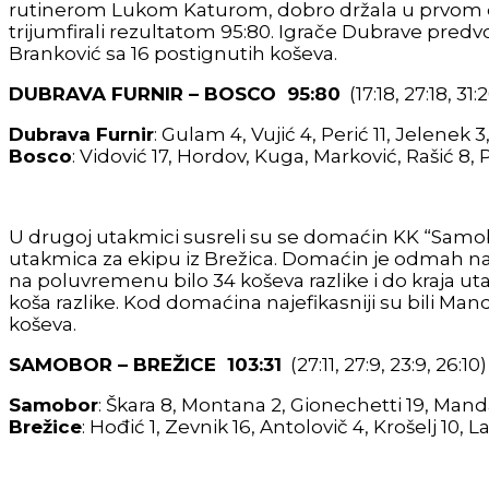
rutinerom Lukom Katurom, dobro držala u prvom dij
trijumfirali rezultatom 95:80. Igrače Dubrave predvodi
Branković sa 16 postignutih koševa.
DUBRAVA FURNIR – BOSCO 95:80
(17:18, 27:18, 31:
Dubrava Furnir
: Gulam 4, Vujić 4, Perić 11, Jelenek 3
Bosco
: Vidović 17, Hordov, Kuga, Marković, Rašić 8, P
U drugoj utakmici susreli su se domaćin KK “Samobor
utakmica za ekipu iz Brežica. Domaćin je odmah n
na poluvremenu bilo 34 koševa razlike i do kraja utak
koša razlike. Kod domaćina najefikasniji su bili Manda
koševa.
SAMOBOR – BREŽICE 103:31
(27:11, 27:9, 23:9, 26:10)
Samobor
: Škara 8, Montana 2, Gionechetti 19, Mandal
Brežice
: Hođić 1, Zevnik 16, Antolovič 4, Krošelj 10, L