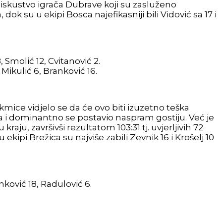
iskustvo igrača Dubrave koji su zasluženo
ok su u ekipi Bosca najefikasniji bili Vidović sa 17 i
, Smolić 12, Cvitanović 2.
 Mikulić 6, Branković 16.
mice vidjelo se da će ovo biti izuzetno teška
i dominantno se postavio naspram gostiju. Već je
ju, završivši rezultatom 103:31 tj. uvjerljivih 72
ekipi Brežica su najviše zabili Zevnik 16 i Krošelj 10
nković 18, Radulović 6.