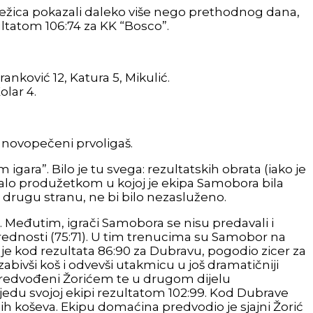
 Brežica pokazali daleko više nego prethodnog dana,
ultatom 106:74 za KK “Bosco”.
Branković 12, Katura 5, Mikulić.
olar 4.
, novopečeni prvoligaš.
igara”. Bilo je tu svega: rezultatskih obrata (iako je
niralo produžetkom u kojoj je ekipa Samobora bila
na drugu stranu, ne bi bilo nezasluženo.
. Međutim, igrači Samobora se nisu predavali i
a prednosti (75:71). U tim trenucima su Samobor na
i je kod rezultata 86:90 za Dubravu, pogodio zicer za
bivši koš i odvevši utakmicu u još dramatičniji
 predvođeni Žorićem te u drugom dijelu
edu svojoj ekipi rezultatom 102:99. Kod Dubrave
enih koševa. Ekipu domaćina predvodio je sjajni Žorić