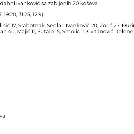
mlađahni Ivanković sa zabijenih 20 koševa.
, 19:20, 31:25, 12:9)
nić 17, Srabotnak, Sedlar, Ivanković 20, Žorić 27, Đurin
an 40, Majić 11, Šutalo 15, Smolić 11, Cvitanović, Jelene
va