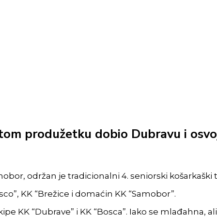
om produžetku dobio Dubravu i osv
mobor, održan je tradicionalni 4. seniorski košarkašk
osco”, KK “Brežice i domaćin KK “Samobor”.
kipe KK “Dubrave” i KK “Bosca”. Iako se mlađahna, al