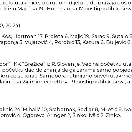
elu utakmice, u drugom dijelu je do izražaja došlo 
li su Majić sa 19 i Hortman sa 17 postignutih koševa, d
20, 20:24)
, Kos, Hortman 17, Proleta 6, Majić 19, Šarac 9, Šutalo 8
aponja 5, Vujatović 4, Porobić 13, Katura 6, Buljević 6,
” i KK “Brežice” iz R. Slovenije. Već na početku utak
a početku dao do znanja da ga zanima samo pobjeda 
mice su igrači Samobora rutinirano priveli utakmicu kra
linić sa 24 i Gionechetti sa 19 postignutih koševa, a u 
inić 24, Mihalić 10, Srabotnak, Sedlar 8, Miletić 8, Iva
abrović 4, Ogorevc, Aringer 2, Šinko, Ivšić 2, Žinko.