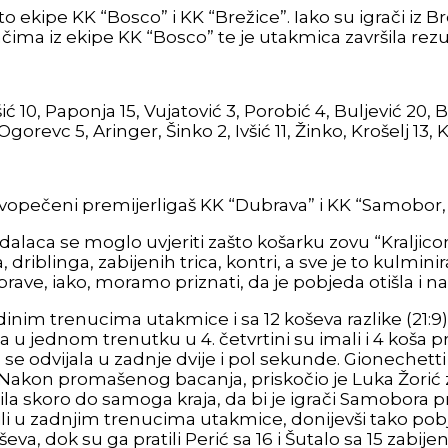
to ekipe KK “Bosco” i KK “Brežice”. Iako su igrači iz
ačima iz ekipe KK “Bosco” te je utakmica završila rez
šić 10, Paponja 15, Vujatović 3, Porobić 4, Buljević 20, 
gorevc 5, Aringer, Šinko 2, Ivšić 11, Žinko, Krošelj 13, K
 novopečeni premijerligaš KK “Dubrava” i KK “Samobor
alaca se moglo uvjeriti zašto košarku zovu “Kraljicom 
driblinga, zabijenih trica, kontri, a sve je to kulmi
Dubrave, iako, moramo priznati, da je pobjeda otišla i 
nim trenucima utakmice i sa 12 koševa razlike (21:9)
u, a u jednom trenutku u 4. četvrtini su imali i 4 koš
a se odvijala u zadnje dvije i pol sekunde. Gionechett
Nakon promašenog bacanja, priskočio je Luka Žorić za
ila skoro do samoga kraja, da bi je igrači Samobora
u zadnjim trenucima utakmice, donijevši tako pobj
va, dok su ga pratili Perić sa 16 i Šutalo sa 15 zabij