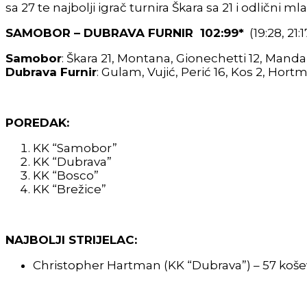
sa 27 te najbolji igrač turnira Škara sa 21 i odlični 
SAMOBOR – DUBRAVA FURNIR 102:99*
(19:28, 21:17
Samobor
: Škara 21, Montana, Gionechetti 12, Mandali
Dubrava Furnir
: Gulam, Vujić, Perić 16, Kos 2, Hortm
POREDAK:
KK “Samobor”
KK “Dubrava”
KK “Bosco”
KK “Brežice”
NAJBOLJI STRIJELAC:
Christopher Hartman (KK “Dubrava”) – 57 koše