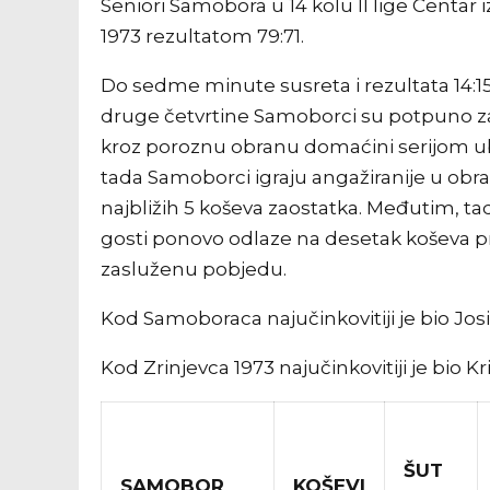
Seniori Samobora u 14 kolu II lige Centar
1973 rezultatom 79:71.
Do sedme minute susreta i rezultata 14:15
druge četvrtine Samoborci su potpuno zab
kroz poroznu obranu domaćini serijom uba
tada Samoborci igraju angažiranije u obra
najbližih 5 koševa zaostatka. Međutim, ta
gosti ponovo odlaze na desetak koševa p
zasluženu pobjedu.
Kod Samoboraca najučinkovitiji je bio Josi
Kod Zrinjevca 1973 najučinkovitiji je bio Kri
ŠUT
SAMOBOR
KOŠEVI