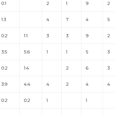
0:1
2
1
9
2
1:3
4
7
4
5
0:2
1:1
3
3
9
2
3:5
5:6
1
1
5
3
0:2
1:4
2
6
3
3:9
4:4
4
2
4
4
0:2
0:2
1
1