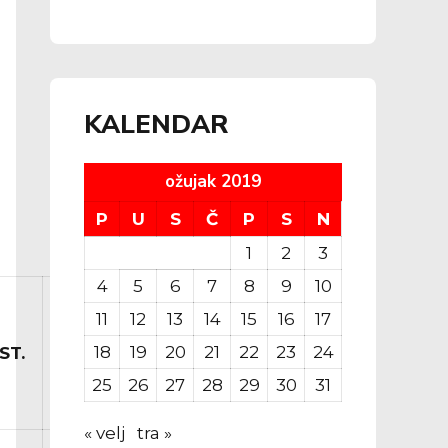
Four Mini lige
KALENDAR
ožujak 2019
P
U
S
Č
P
S
N
1
2
3
4
5
6
7
8
9
10
FAUL
11
12
13
14
15
16
17
FAUL
18
19
20
21
22
23
24
ST.
BLOK
NA
MIN
IGR.
IGR.
25
26
27
28
29
30
31
« velj
tra »