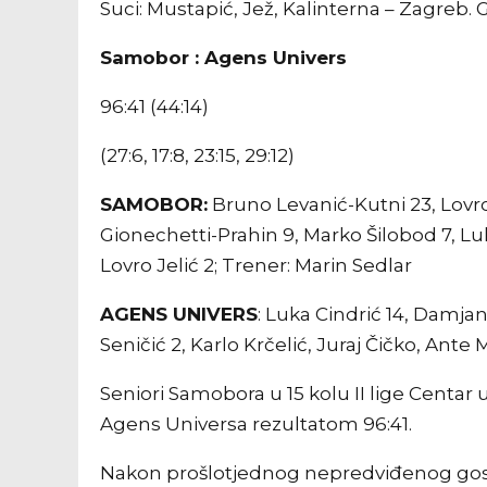
Suci: Mustapić, Jež, Kalinterna – Zagreb. 
Samobor : Agens Univers
96:41 (44:14)
(27:6, 17:8, 23:15, 29:12)
SAMOBOR:
Bruno Levanić-Kutni 23, Lovr
Gionechetti-Prahin 9, Marko Šilobod 7, Luka 
Lovro Jelić 2; Trener: Marin Sedlar
AGENS UNIVERS
: Luka Cindrić 14, Damjan 
Seničić 2, Karlo Krčelić, Juraj Čičko, Ante
Seniori Samobora u 15 kolu II lige Centar
Agens Universa rezultatom 96:41.
Nakon prošlotjednog nepredviđenog gos