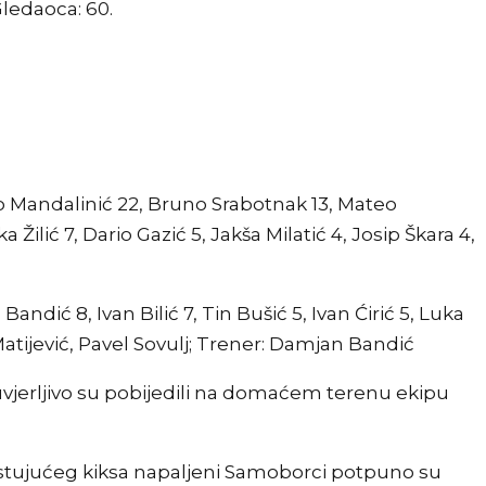
Gledaoca: 60.
o Mandalinić 22, Bruno Srabotnak 13, Mateo
Žilić 7, Dario Gazić 5, Jakša Milatić 4, Josip Škara 4,
Bandić 8, Ivan Bilić 7, Tin Bušić 5, Ivan Ćirić 5, Luka
 Matijević, Pavel Sovulj; Trener: Damjan Bandić
 uvjerljivo su pobijedili na domaćem terenu ekipu
tujućeg kiksa napaljeni Samoborci potpuno su