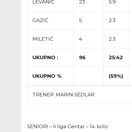
LEVANIĆ
23
5:9
GAZIĆ
5
2:3
MILETIĆ
4
2:3
UKUPNO :
96
25:42
UKUPNO %
(59%)
TRENER: MARIN SEDLAR
SENIORI – II liga Centar – 14. kolo