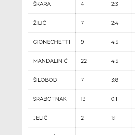
ŠKARA
4
2:3
ŽILIĆ
7
2:4
GIONECHETTI
9
4:5
MANDALINIĆ
22
4:5
ŠILOBOD
7
3:8
SRABOTNAK
13
0:1
JELIĆ
2
1:1