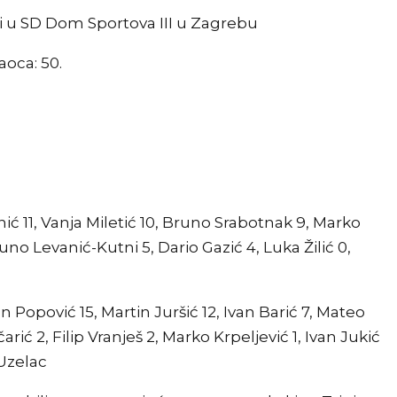
ati u SD Dom Sportova III u Zagrebu
aoca: 50.
ić 11, Vanja Miletić 10, Bruno Srabotnak 9, Marko
no Levanić-Kutni 5, Dario Gazić 4, Luka Žilić 0,
ean Popović 15, Martin Juršić 12, Ivan Barić 7, Mateo
ć 2, Filip Vranješ 2, Marko Krpeljević 1, Ivan Jukić
 Uzelac