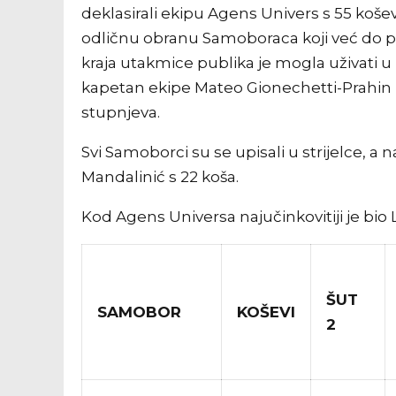
deklasirali ekipu Agens Univers s 55 košev
odličnu obranu Samoboraca koji već do p
kraja utakmice publika je mogla uživati u
kapetan ekipe Mateo Gionechetti-Prahin
stupnjeva.
Svi Samoborci su se upisali u strijelce, a n
Mandalinić s 22 koša.
Kod Agens Universa najučinkovitiji je bio 
ŠUT
SAMOBOR
KOŠEVI
2