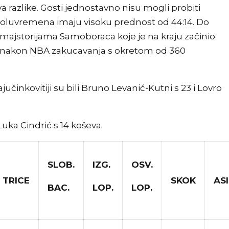
a razlike. Gosti jednostavno nisu mogli probiti
oluvremena imaju visoku prednost od 44:14. Do
 majstorijama Samoboraca koje je na kraju začinio
 nakon NBA zakucavanja s okretom od 360
ajučinkovitiji su bili Bruno Levanić-Kutni s 23 i Lovro
Luka Cindrić s 14 koševa.
SLOB.
IZG.
OSV.
TRICE
SKOK
ASI
BAC.
LOP.
LOP.