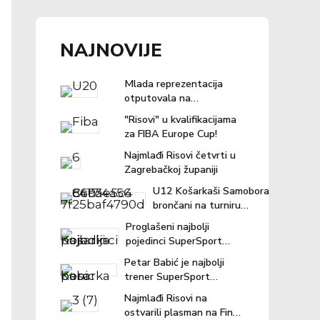
NAJNOVIJE
Mlada reprezentacija
otputovala na
Eurobasket u Ljubljanu
"Risovi" u kvalifikacijama
za FIBA Europe Cup!
Najmlađi Risovi četvrti u
Zagrebačkoj županiji
U12 Košarkaši Samobora
brončani na turniru
"Povratak košarci"
Proglašeni najbolji
pojedinci SuperSport
Premijer lige
Petar Babić je najbolji
trener SuperSport
Premijer lige u prošloj
Najmlađi Risovi na
sezoni!
ostvarili plasman na Final