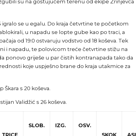
 izgubili su na gostujućem terenu od ekipe Zrinjevca
 igralo se u egalu. Do kraja četvrtine te početkom
lokirali, u napadu se lopte gube kao po traci, a
čaja od 19:0 ostvaruju vodstvo od 18 koševa. Tek
ni i napadu, te polovicom treće četvrtine stižu na
da ponovo griješe u par čistih kontranapada tako da
rednosti koje uspješno brane do kraja utakmice za
p Škara s 20 koševa.
stijan Validžić s 26 koševa.
SLOB.
IZG.
OSV.
TRICE
SKOK
ASI