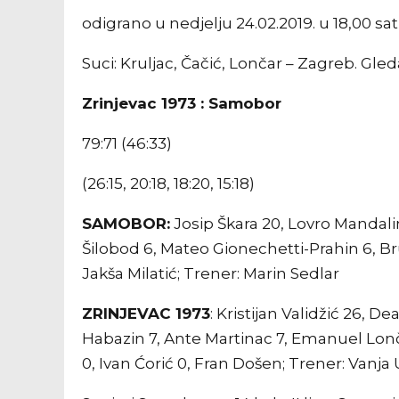
odigrano u nedjelju 24.02.2019. u 18,00 s
Suci: Kruljac, Čačić, Lončar – Zagreb. Gled
Zrinjevac 1973 : Samobor
79:71 (46:33)
(26:15, 20:18, 18:20, 15:18)
SAMOBOR:
Josip Škara 20, Lovro Mandalin
Šilobod 6, Mateo Gionechetti-Prahin 6, Bru
Jakša Milatić; Trener: Marin Sedlar
ZRINJEVAC 1973
: Kristijan Validžić 26, D
Habazin 7, Ante Martinac 7, Emanuel Lončari
0, Ivan Ćorić 0, Fran Došen; Trener: Vanja