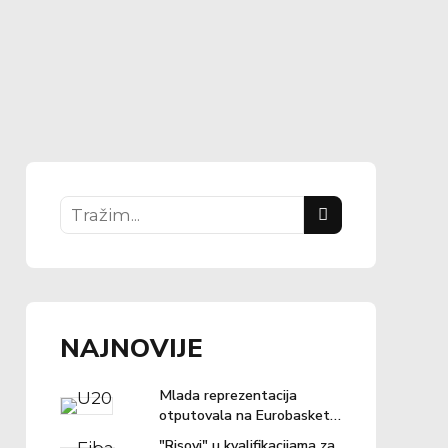
NAJNOVIJE
Mlada reprezentacija
otputovala na Eurobasket u
Ljubljanu
"Risovi" u kvalifikacijama za