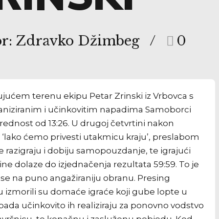
or: Zdravko Džimbeg
0
ujućem terenu ekipu Petar Zrinski iz Vrbovca s
aniziranim i učinkovitim napadima Samoborci
rednost od 13:26. U drugoj četvrtini nakon
 ‘lako ćemo privesti utakmicu kraju’, preslabom
azigraju i dobiju samopouzdanje, te igrajući
dolaze do izjednačenja rezultata 59:59. To je
 se na puno angažiraniju obranu. Presing
 izmorili su domaće igraće koji gube lopte u
apada učinkovito ih realiziraju za ponovno vodstvo
završnicu, te konačnu i zasluženu pobjedu. Kod