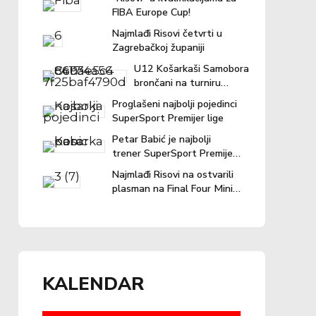
FIBA Europe Cup!
Najmlađi Risovi četvrti u
Zagrebačkoj županiji
U12 Košarkaši Samobora
brončani na turniru
"Povratak košarci"
Proglašeni najbolji pojedinci
SuperSport Premijer lige
Petar Babić je najbolji
trener SuperSport Premijer
lige u prošloj sezoni!
Najmlađi Risovi na ostvarili
plasman na Final Four Mini
lige
KALENDAR