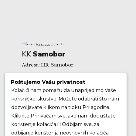
KK
Samobor
Adresa: HR-Samobor
Poštujemo Vašu privatnost
Andrije Hebranga 26A
Kolačići nam pomažu da unaprijedimo Vaše
korisničko iskustvo. Možete odabrati što nam
E-mail: klub@kksamobor.hr
dozvoljavate klikom na tipku Prilagodite.
Kliknite Prihvaćam sve, ako nam dopuštate
korištenje kolačića ili Odbijam sve, za
odbijanje korištenja neosnovnih kolačića.