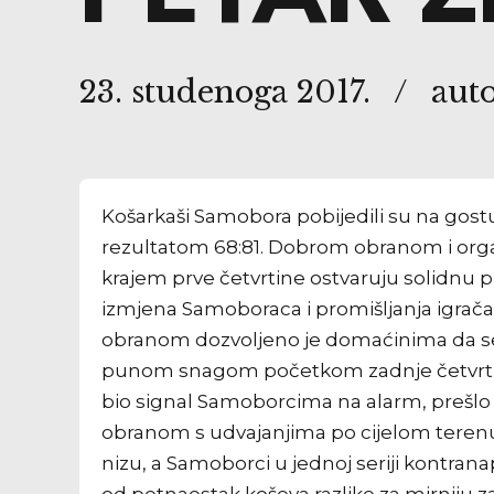
23. studenoga 2017.
aut
Košarkaši Samobora pobijedili su na gost
rezultatom 68:81. Dobrom obranom i org
krajem prve četvrtine ostvaruju solidnu p
izmjena Samoboraca i promišljanja igrača
obranom dozvoljeno je domaćinima da se r
punom snagom početkom zadnje četvrtine 
bio signal Samoborcima na alarm, prešlo
obranom s udvajanjima po cijelom terenu
nizu, a Samoborci u jednoj seriji kontran
od petnaestak koševa razlike za mirniju 