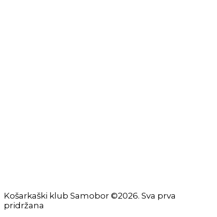
Izjava o privatnosti
Izjava o ograničenju odgovornosti
Uvjeti korištenja
Zaštita osobnih podataka
Impressum
KORISNIČKE STRANICE
Škola košarke
Zašto je dobro upisati dijete na košarku?
Pravila i igralište
Rječnik košarkaških pojmova
Seniori
Košarkaški klub Samobor ©2026. Sva prva
pridržana