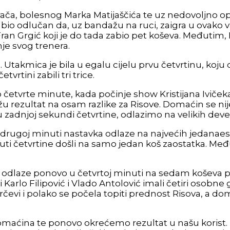
ča, bolesnog Marka Matijaščića te uz nedovoljno opora
je bio odlučan da, uz bandažu na ruci, zaigra u ovako
Fran Grgić koji je do tada zabio pet koševa. Međutim, F
je svog trenera.
. Utakmica je bila u egalu cijelu prvu četvrtinu, koju
vrtini zabili tri trice.
etvrte minute, kada počinje show Kristijana Ivičeka, koj
dižu rezultat na osam razlike za Risove. Domaćin se ni
 zadnjoj sekundi četvrtine, odlazimo na velikih deve
 u drugoj minuti nastavka odlaze na najvećih jedanaes
inuti četvrtine došli na samo jedan koš zaostatka. 
ovi i odlaze ponovo u četvrtoj minuti na sedam košev
 i Karlo Filipović i Vlado Antolović imali četiri osobne
rčevi i polako se počela topiti prednost Risova, a do
ćina te ponovo okrećemo rezultat u našu korist. T