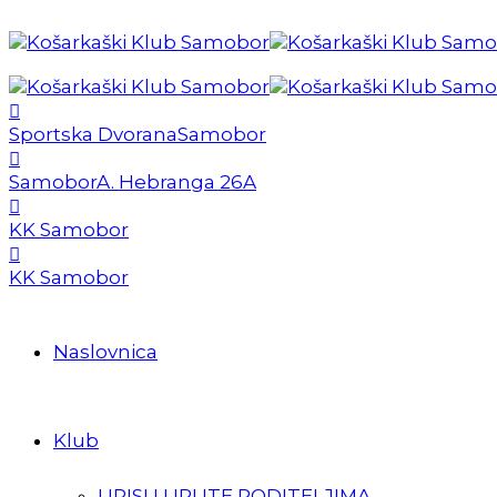
Sportska Dvorana
Samobor
Samobor
A. Hebranga 26A
KK Samobor
KK Samobor
Naslovnica
Klub
UPISI I UPUTE RODITELJIMA