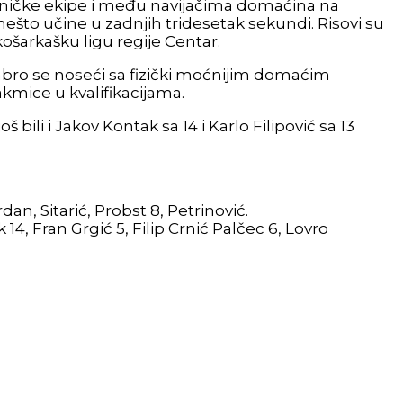
otivničke ekipe i među navijačima domaćina na
ešto učine u zadnjih tridesetak sekundi. Risovi su
košarkašku ligu regije Centar.
hrabro se noseći sa fizički moćnijim domaćim
kmice u kvalifikacijama.
oš bili i Jakov Kontak sa 14 i Karlo Filipović sa 13
rdan, Sitarić, Probst 8, Petrinović.
ak 14, Fran Grgić 5, Filip Crnić Palčec 6, Lovro