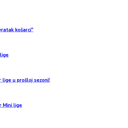
ratak košarci"
lige
 lige u prošloj sezoni!
 Mini lige