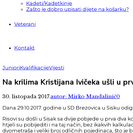
Kadeti/Kadetkinje
Zašto je dobro upisati dijete na košarku?
Veterani
Kontakt
Juniori
Kvalifikacije
Vijesti
Na krilima Kristijana Ivičeka ušli u pr
30. listopada 2017.
autor: Mirko Mandalinić
0
Dana 29.10.2017. godine u SD Brezovica u Sisku odigr
Risovi su došli u Sisak sa dvije pobjede u prva dva ko
htjeli su pobijediti i na taj način, bez ikakvih kalku
dvometraša i veliki broj odličnih pojedinaca, što je