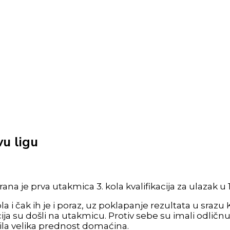
vu ligu
ana je prva utakmica 3. kola kvalifikacija za ulazak u
la i čak ih je i poraz, uz poklapanje rezultata u srazu
lacija su došli na utakmicu. Protiv sebe su imali odlič
 bila velika prednost domaćina.