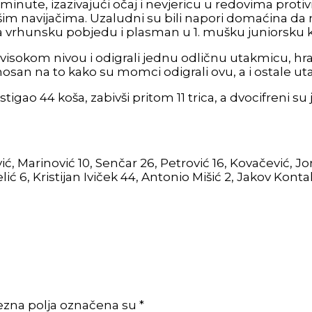
je minute, izazivajući očaj i nevjericu u redovima pr
im navijačima. Uzaludni su bili napori domaćina da n
aista vrhunsku pobjedu i plasman u 1. mušku juniorsku 
 na visokom nivou i odigrali jednu odličnu utakmicu, 
n na to kako su momci odigrali ovu, a i ostale uta
stigao 44 koša, zabivši pritom 11 trica, a dvocifreni su j
vić, Marinović 10, Senčar 26, Petrović 16, Kovačević, Jo
 Jelić 6, Kristijan Iviček 44, Antonio Mišić 2, Jakov Kont
ezna polja označena su *