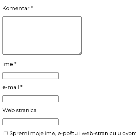
Komentar
*
Ime *
e-mail *
Web stranica
Spremi moje ime, e-poštu i web-stranicu u ovo