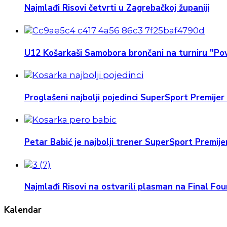
Najmlađi Risovi četvrti u Zagrebačkoj županiji
U12 Košarkaši Samobora brončani na turniru "Pov
Proglašeni najbolji pojedinci SuperSport Premijer 
Petar Babić je najbolji trener SuperSport Premijer
Najmlađi Risovi na ostvarili plasman na Final Four
Kalendar