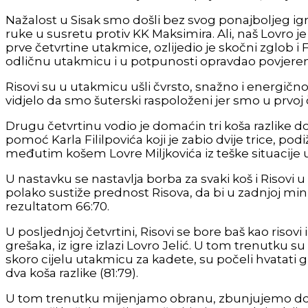
Nažalost u Sisak smo došli bez svog ponajboljeg igra
ruke u susretu protiv KK Maksimira. Ali, naš Lovro 
prve četvrtine utakmice, ozlijedio je skočni zglob i 
odličnu utakmicu i u potpunosti opravdao povjeren
Risovi su u utakmicu ušli čvrsto, snažno i energično
vidjelo da smo šuterski raspoloženi jer smo u prvoj čet
Drugu četvrtinu vodio je domaćin tri koša razlike do č
pomoć Karla Fililpovića koji je zabio dvije trice, po
međutim košem Lovre Miljkovića iz teške situacije u
U nastavku se nastavlja borba za svaki koš i Risovi
polako sustiže prednost Risova, da bi u zadnjoj m
rezultatom 66:70.
U posljednjoj četvrtini, Risovi se bore baš kao ris
grešaka, iz igre izlazi Lovro Jelić. U tom trenutku su
skoro cijelu utakmicu za kadete, su počeli hvatati g
dva koša razlike (81:79).
U tom trenutku mijenjamo obranu, zbunjujemo doma