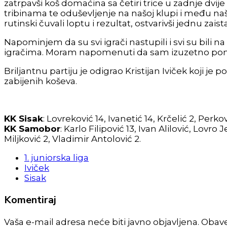
zatrpavši koš domaćina sa četiri trice u zadnje dvi
tribinama te oduševljenje na našoj klupi i među naš
rutinski čuvali loptu i rezultat, ostvarivši jednu z
Napominjem da su svi igrači nastupili i svi su bili
igračima. Moram napomenuti da sam izuzetno ponosa
Briljantnu partiju je odigrao Kristijan Iviček koji je po
zabijenih koševa.
KK Sisak
: Lovreković 14, Ivanetić 14, Krčelić 2, Perko
KK Samobor
: Karlo Filipović 13, Ivan Alilović, Lovro
Miljković 2, Vladimir Antolović 2.
1. juniorska liga
Iviček
Sisak
Komentiraj
Vaša e-mail adresa neće biti javno objavljena. Obav