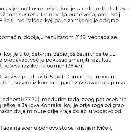
vljenog Lovre Jelića, koji je zaradio ozljedu lijeve
 važnom susretu. Da nevolja bude veća, pred kraj
ilip Crnić Palčec, koji ga je zamijenio je odigrao
 domaćini dobijaju rezultatom 21:19. Već tada se
i je u toj četvrtini zabio još četiri trice te uz
je predavao, već je pokušao smanjiti rezultat,
t koševa razlike na odmor (38:47).
t koševa prednosti (52:41). Domaćin je uporan i
Međutim, košem iz kontranapada završavamo u plusu
a prednosti (77:70), međutim tada, zbog pet osobnih
 greške, a Jakova Kontaka, koji je prije toga odigrao
maćin dvije minute prije kraja dolazi u vodstvo od
ada na scenu ponovo stupa Kristijan Iviček,