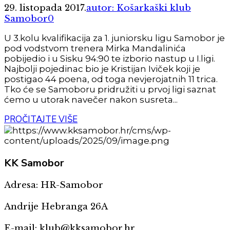
29. listopada 2017.
autor: Košarkaški klub
Samobor
0
U 3.kolu kvalifikacija za 1. juniorsku ligu Samobor je
pod vodstvom trenera Mirka Mandalinića
pobijedio i u Sisku 94:90 te izborio nastup u I.ligi.
Najbolji pojedinac bio je Kristijan Iviček koji je
postigao 44 poena, od toga nevjerojatnih 11 trica.
Tko će se Samoboru pridružiti u prvoj ligi saznat
ćemo u utorak navečer nakon susreta...
PROČITAJTE VIŠE
KK
Samobor
Adresa: HR-Samobor
Andrije Hebranga 26A
E-mail: klub@kksamobor.hr