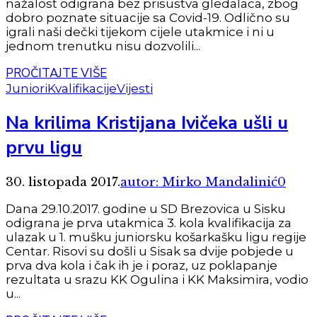
nažalost odigrana bez prisustva gledalaca, zbog
dobro poznate situacije sa Covid-19. Odlično su
igrali naši dečki tijekom cijele utakmice i ni u
jednom trenutku nisu dozvolili...
PROČITAJTE VIŠE
Juniori
Kvalifikacije
Vijesti
Na krilima Kristijana Ivičeka ušli u
prvu ligu
30. listopada 2017.
autor: Mirko Mandalinić
0
Dana 29.10.2017. godine u SD Brezovica u Sisku
odigrana je prva utakmica 3. kola kvalifikacija za
ulazak u 1. mušku juniorsku košarkašku ligu regije
Centar. Risovi su došli u Sisak sa dvije pobjede u
prva dva kola i čak ih je i poraz, uz poklapanje
rezultata u srazu KK Ogulina i KK Maksimira, vodio
u...