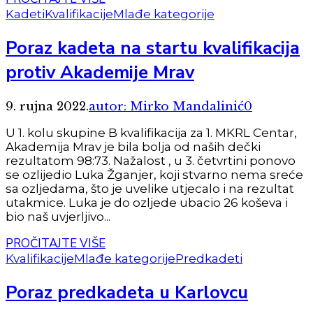
Kadeti
Kvalifikacije
Mlađe kategorije
Poraz kadeta na startu kvalifikacija
protiv Akademije Mrav
9. rujna 2022.
autor: Mirko Mandalinić
0
U 1. kolu skupine B kvalifikacija za 1. MKRL Centar,
Akademija Mrav je bila bolja od naših dečki
rezultatom 98:73. Nažalost , u 3. četvrtini ponovo
se ozlijedio Luka Žganjer, koji stvarno nema sreće
sa ozljedama, što je uvelike utjecalo i na rezultat
utakmice. Luka je do ozljede ubacio 26 koševa i
bio naš uvjerljivo...
PROČITAJTE VIŠE
Kvalifikacije
Mlađe kategorije
Predkadeti
Poraz predkadeta u Karlovcu