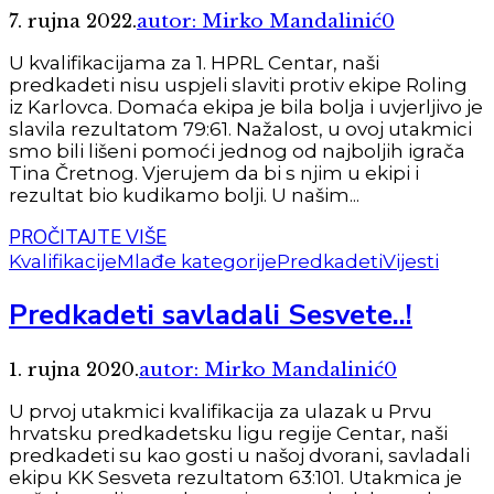
7. rujna 2022.
autor: Mirko Mandalinić
0
U kvalifikacijama za 1. HPRL Centar, naši
predkadeti nisu uspjeli slaviti protiv ekipe Roling
iz Karlovca. Domaća ekipa je bila bolja i uvjerljivo je
slavila rezultatom 79:61. Nažalost, u ovoj utakmici
smo bili lišeni pomoći jednog od najboljih igrača
Tina Čretnog. Vjerujem da bi s njim u ekipi i
rezultat bio kudikamo bolji. U našim...
PROČITAJTE VIŠE
Kvalifikacije
Mlađe kategorije
Predkadeti
Vijesti
Predkadeti savladali Sesvete..!
1. rujna 2020.
autor: Mirko Mandalinić
0
U prvoj utakmici kvalifikacija za ulazak u Prvu
hrvatsku predkadetsku ligu regije Centar, naši
predkadeti su kao gosti u našoj dvorani, savladali
ekipu KK Sesveta rezultatom 63:101. Utakmica je