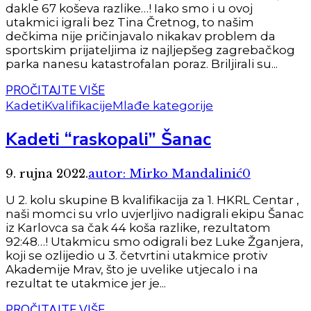
dakle 67 koševa razlike…! Iako smo i u ovoj
utakmici igrali bez Tina Čretnog, to našim
dečkima nije pričinjavalo nikakav problem da
sportskim prijateljima iz najljepšeg zagrebačkog
parka nanesu katastrofalan poraz. Briljirali su...
PROČITAJTE VIŠE
Kadeti
Kvalifikacije
Mlađe kategorije
Kadeti “raskopali” Šanac
9. rujna 2022.
autor: Mirko Mandalinić
0
U 2. kolu skupine B kvalifikacija za 1. HKRL Centar ,
naši momci su vrlo uvjerljivo nadigrali ekipu Šanac
iz Karlovca sa čak 44 koša razlike, rezultatom
92:48…! Utakmicu smo odigrali bez Luke Žganjera,
koji se ozlijedio u 3. četvrtini utakmice protiv
Akademije Mrav, što je uvelike utjecalo i na
rezultat te utakmice jer je...
PROČITAJTE VIŠE