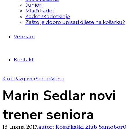
Juniori
Mlađi kadeti
Kadeti/Kadetkinje
Zašto je dobro upisati dijete na košarku?
Veterani
Kontakt
Klub
Razgovor
Seniori
Vijesti
Marin Sedlar novi
trener seniora
15. lipnja 2017.
autor: Košarkaški klub Samobor
0