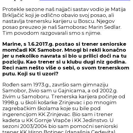
Protekle sezone naš najjači sastav vodio je Matija
Brkljačić koji je odlično obavio svoj posao, ali
nastavlja trenersku karijeru u Boscu. Njegov
posao preuzeo je naš Samoborac Marin Sedlar.
Tim povodom razgovarali smo s njime.
Marine, s 1.6.2017.g. postao si trener seniorske
momčadi KK Samobor. Mnogi bi rekli konačno
jer u nekoliko navrata si bio u prilici doći na tu
poziciju. Kao trener si u klubu dugi niz godina.
Reci nam nešto više o sebi, o svom trenerskom
putu. Koji su ti uzori?
Rođen sam 1973.g., završio sam gimnaziju
Samobor, živio sam u Gajnicama, a od 2002.g.
živim u Samoboru. Trenerska karijera počinje od
1998.g. u školi košarke Zrinjevac i po mnogim
zagrebačkim školama koje su bile pod
ingerencijom KK Zrinjevac. Bio sam i trener
kadeta u KK Gornje Vrapče i KK Jedinstvo. U
sezoni 2003/2004 bio sam pomoćni seniorski
trener KK Hiron Botinec (današnja Cedevita).