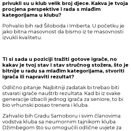
privukli su u klub velik broj djece. Kakva je tvoja
procjena perspektive i rada s mlađim
kategorijama u klubu?
Pohvalio bih rad Šiloboda i Imberta. U početku je
jako bitna masovnost da bismo iz te masovnosti
izvukli kvalitetu.
Ti si sada u poziciji tražiti gotove igrače, no
kakav je tvoj stav i stav stručnog stožera, što je
bitnije u radu sa mlađim kategorijama, stvoriti
igrača ili napraviti rezultat?
Odlično pitanje. Najbitniji zadatak bi trebao biti
stvarati igrače nauštrb rezultata. Kad bi iz svake
generacije izbacili jednog igrača za seniore, to bi
bio vrhunski posao trenera i kluba.
Zahvalio bih Gradu Samoboru i svim članovima
vodstva kluba sa neumornim tajnikom kluba
Džimbegom što su omogućili odlične uvjete za