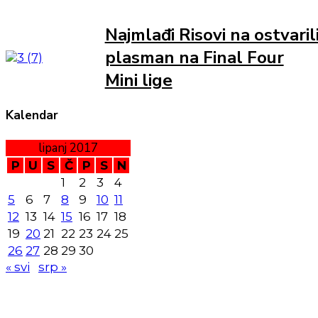
Najmlađi Risovi na ostvaril
plasman na Final Four
Mini lige
Kalendar
lipanj 2017
P
U
S
Č
P
S
N
1
2
3
4
5
6
7
8
9
10
11
12
13
14
15
16
17
18
19
20
21
22
23
24
25
26
27
28
29
30
« svi
srp »