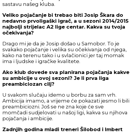
sastavu našeg kluba.
Veliko pojačanje bi trebao biti Josip Škara do
nedavno prvoligaški igrač, a u sezoni 2014/2015
najbolji strijelac A2 lige centar. Kakva su tvoja
očekivanja?
Drago mi je da je Josip došao u Samobor. To je
svakako pojačanje i velika su očekivanja od njega,
kako na terenu tako i u svlačionici jer taj momak
ima i ljudske i igračke kvalitete.
Ako klub dovede sva planirana pojačanja kakve
su ambicije u ovoj sezoni? Je li prva liga
preambiciozan cilj?
U svakom slučaju idemo u borbu za sam vrh.
Ambicija imamo, a vrijeme će pokazati jesmo li bili
preambiciozni. Još se ne zna koje će sve
momčadi sudjelovati u našoj ligi, kakva su njihova
pojačanja i ambicije.
Zadnjih godina mladi treneri Šilobod i Imbert