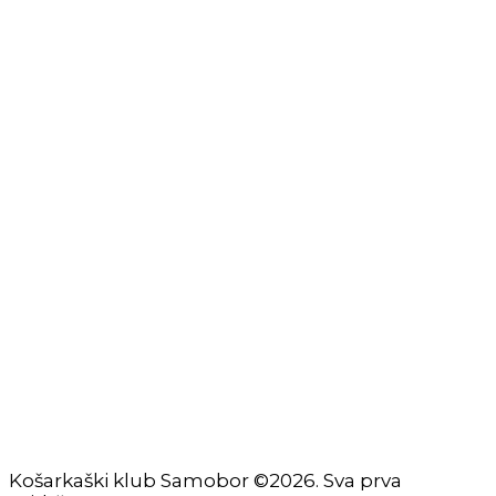
Izjava o privatnosti
Izjava o ograničenju odgovornosti
Uvjeti korištenja
Zaštita osobnih podataka
Impressum
KORISNIČKE STRANICE
Škola košarke
Zašto je dobro upisati dijete na košarku?
Pravila i igralište
Rječnik košarkaških pojmova
Seniori
Košarkaški klub Samobor ©2026. Sva prva