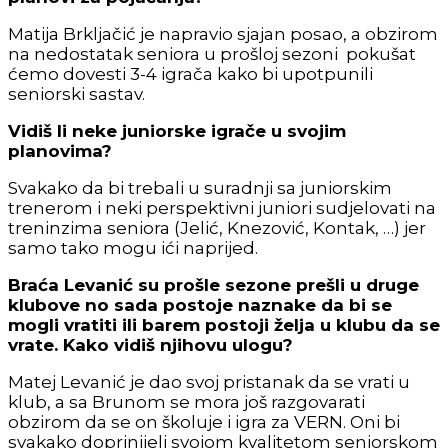
Matija Brkljačić je napravio sjajan posao, a obzirom
na nedostatak seniora u prošloj sezoni pokušat
ćemo dovesti 3-4 igrača kako bi upotpunili
seniorski sastav.
Vidiš li neke juniorske igrače u svojim
planovima?
Svakako da bi trebali u suradnji sa juniorskim
trenerom i neki perspektivni juniori sudjelovati na
treninzima seniora (Jelić, Knezović, Kontak, …) jer
samo tako mogu ići naprijed.
Braća Levanić su prošle sezone prešli u druge
klubove no sada postoje naznake da bi se
mogli vratiti ili barem postoji želja u klubu da se
vrate. Kako vidiš njihovu ulogu?
Matej Levanić je dao svoj pristanak da se vrati u
klub, a sa Brunom se mora još razgovarati
obzirom da se on školuje i igra za VERN. Oni bi
svakako doprinijeli svojom kvalitetom seniorskom