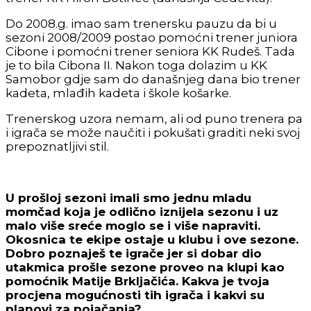
Do 2008.g. imao sam trenersku pauzu da bi u
sezoni 2008/2009 postao pomoćni trener juniora
Cibone i pomoćni trener seniora KK Rudeš. Tada
je to bila Cibona II. Nakon toga dolazim u KK
Samobor gdje sam do današnjeg dana bio trener
kadeta, mlađih kadeta i škole košarke.
Trenerskog uzora nemam, ali od puno trenera pa
i igrača se može naučiti i pokušati graditi neki svoj
prepoznatljivi stil.
U prošloj sezoni imali smo jednu mladu
momčad koja je odlično iznijela sezonu i uz
malo više sreće moglo se i više napraviti.
Okosnica te ekipe ostaje u klubu i ove sezone.
Dobro poznaješ te igrače jer si dobar dio
utakmica prošle sezone proveo na klupi kao
pomoćnik Matije Brkljačića. Kakva je tvoja
procjena mogućnosti tih igrača i kakvi su
planovi za pojačanja?