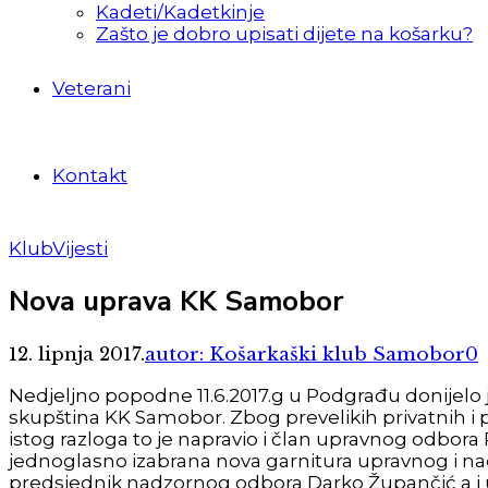
Kadeti/Kadetkinje
Zašto je dobro upisati dijete na košarku?
Veterani
Kontakt
Klub
Vijesti
Nova uprava KK Samobor
12. lipnja 2017.
autor: Košarkaški klub Samobor
0
Nedjeljno popodne 11.6.2017.g u Podgrađu donijelo j
skupština KK Samobor. Zbog prevelikih privatnih i p
istog razloga to je napravio i član upravnog odbora
jednoglasno izabrana nova garnitura upravnog i na
predsjednik nadzornog odbora Darko Župančić a i up