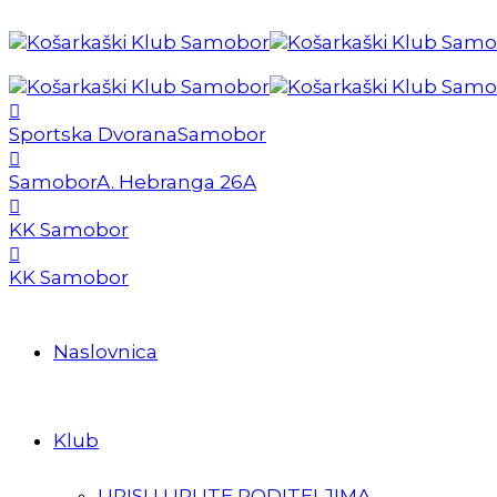
Sportska Dvorana
Samobor
Samobor
A. Hebranga 26A
KK Samobor
KK Samobor
Naslovnica
Klub
UPISI I UPUTE RODITELJIMA