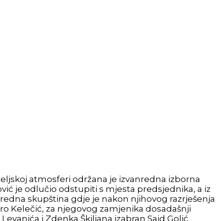
teljskoj atmosferi održana je izvanredna izborna
ć je odlučio odstupiti s mjesta predsjednika, a iz
nredna skupština gdje je nakon njihovog razrješenja
ro Kelečić, za njegovog zamjenika dosadašnji
vanića i Zdenka Škiljana izabran Said Golić.