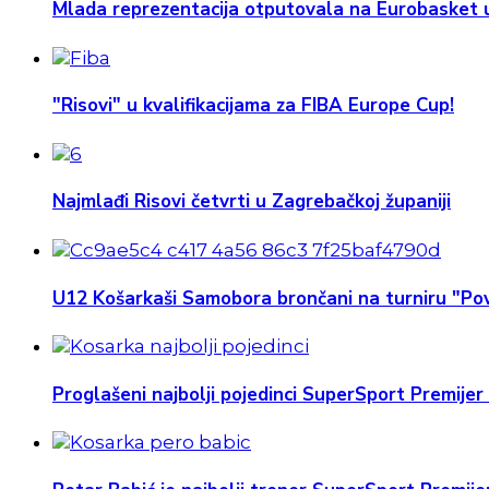
Mlada reprezentacija otputovala na Eurobasket u
"Risovi" u kvalifikacijama za FIBA Europe Cup!
Najmlađi Risovi četvrti u Zagrebačkoj županiji
U12 Košarkaši Samobora brončani na turniru "Pov
Proglašeni najbolji pojedinci SuperSport Premijer 