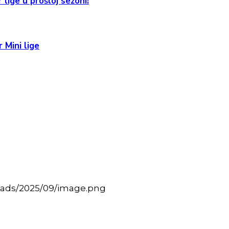
 lige u prošloj sezoni!
 Mini lige