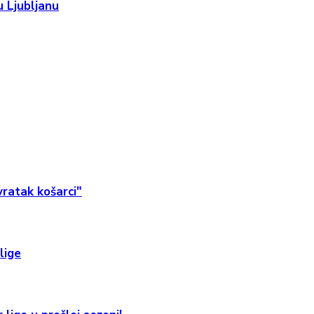
 Ljubljanu
ratak košarci"
lige