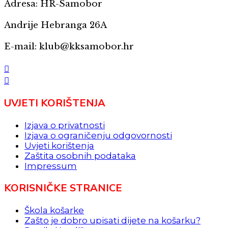
Adresa: HR-Samobor
Andrije Hebranga 26A
E-mail: klub@kksamobor.hr
UVJETI KORIŠTENJA
Izjava o privatnosti
Izjava o ograničenju odgovornosti
Uvjeti korištenja
Zaštita osobnih podataka
Impressum
KORISNIČKE STRANICE
Škola košarke
Zašto je dobro upisati dijete na košarku?