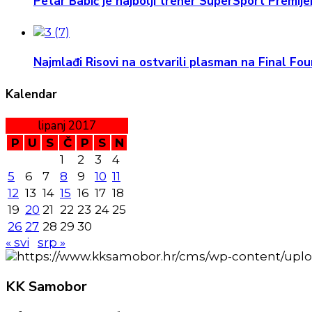
Petar Babić je najbolji trener SuperSport Premijer
Najmlađi Risovi na ostvarili plasman na Final Four
Kalendar
lipanj 2017
P
U
S
Č
P
S
N
1
2
3
4
5
6
7
8
9
10
11
12
13
14
15
16
17
18
19
20
21
22
23
24
25
26
27
28
29
30
« svi
srp »
KK
Samobor