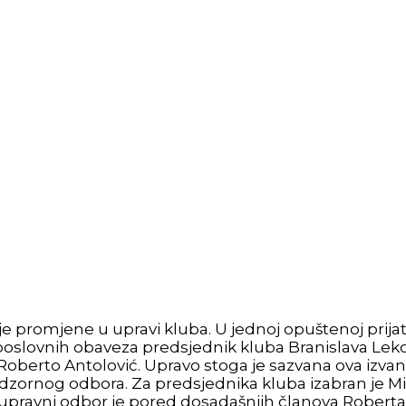
e promjene u upravi kluba. U jednoj opuštenoj prija
oslovnih obaveza predsjednik kluba Branislava Lekovi
 Roberto Antolović. Upravo stoga je sazvana ova izva
dzornog odbora. Za predsjednika kluba izabran je Mi
ravni odbor je pored dosadašnjih članova Roberta Le