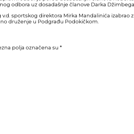
ornog odbora uz dosadašnje članove Darka Džimbega 
.d. sportskog direktora Mirka Mandalinića izabrao za
ljeno druženje u Podgrađu Podokičkom.
ezna polja označena su *