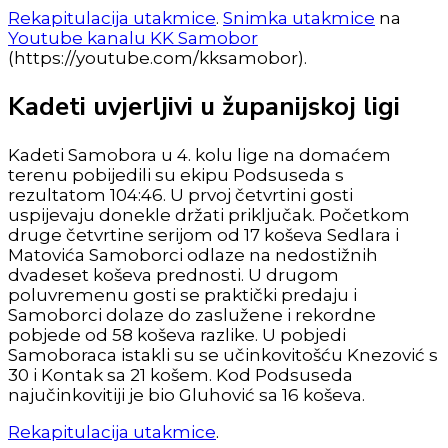
Rekapitulacija utakmice
.
Snimka utakmice
na
Youtube kanalu KK Samobor
(https://youtube.com/kksamobor).
Kadeti uvjerljivi u županijskoj ligi
Kadeti Samobora u 4. kolu lige na domaćem
terenu pobijedili su ekipu Podsuseda s
rezultatom 104:46. U prvoj četvrtini gosti
uspijevaju donekle držati priključak. Početkom
druge četvrtine serijom od 17 koševa Sedlara i
Matovića Samoborci odlaze na nedostižnih
dvadeset koševa prednosti. U drugom
poluvremenu gosti se praktički predaju i
Samoborci dolaze do zaslužene i rekordne
pobjede od 58 koševa razlike. U pobjedi
Samoboraca istakli su se učinkovitošću Knezović s
30 i Kontak sa 21 košem. Kod Podsuseda
najučinkovitiji je bio Gluhović sa 16 koševa.
Rekapitulacija utakmice
.