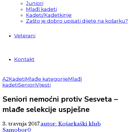
Juniori
Mlađi kadeti
Kadeti/Kadetkinje
Zašto je dobro upisati dijete na košarku?
Veterani
Kontakt
A2
Kadeti
Mlađe kategorije
Mlađi
kadeti
Seniori
Vijesti
Seniori nemoćni protiv Sesveta –
mlađe selekcije uspješne
3. travnja 2017.
autor: Košarkaški klub
Samobor
0