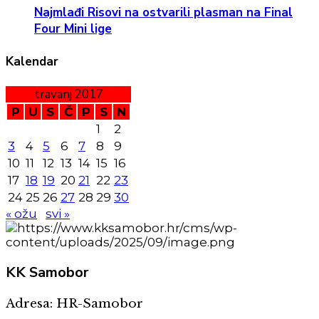
Najmlađi Risovi na ostvarili plasman na Final
Four Mini lige
Kalendar
travanj 2017
P
U
S
Č
P
S
N
1
2
3
4
5
6
7
8
9
10
11
12
13
14
15
16
17
18
19
20
21
22
23
24
25
26
27
28
29
30
« ožu
svi »
KK
Samobor
Adresa: HR-Samobor