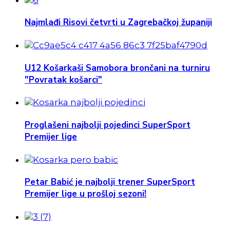
Najmlađi Risovi četvrti u Zagrebačkoj županiji
U12 Košarkaši Samobora brončani na turniru
"Povratak košarci"
Proglašeni najbolji pojedinci SuperSport
Premijer lige
Petar Babić je najbolji trener SuperSport
Premijer lige u prošloj sezoni!