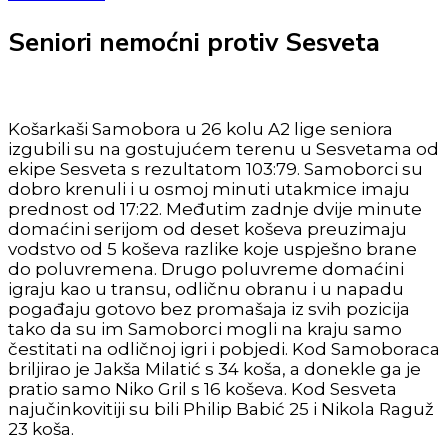
Seniori nemoćni protiv Sesveta
Košarkaši Samobora u 26 kolu A2 lige seniora
izgubili su na gostujućem terenu u Sesvetama od
ekipe Sesveta s rezultatom 103:79. Samoborci su
dobro krenuli i u osmoj minuti utakmice imaju
prednost od 17:22. Međutim zadnje dvije minute
domaćini serijom od deset koševa preuzimaju
vodstvo od 5 koševa razlike koje uspješno brane
do poluvremena. Drugo poluvreme domaćini
igraju kao u transu, odličnu obranu i u napadu
pogađaju gotovo bez promašaja iz svih pozicija
tako da su im Samoborci mogli na kraju samo
čestitati na odličnoj igri i pobjedi. Kod Samoboraca
briljirao je Jakša Milatić s 34 koša, a donekle ga je
pratio samo Niko Gril s 16 koševa. Kod Sesveta
najučinkovitiji su bili Philip Babić 25 i Nikola Raguž
23 koša.