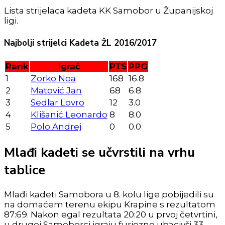
Lista strijelaca kadeta KK Samobor u Županijskoj
ligi.
Najbolji strijelci Kadeta ŽL 2016/2017
Rank
Igrač
PTS
PPG
1
Zorko Noa
168
16.8
2
Matović Jan
68
6.8
3
Sedlar Lovro
12
3.0
4
Klišanić Leonardo
8
8.0
5
Polo Andrej
0
0.0
Mlađi kadeti se učvrstili na vrhu
tablice
Mlađi kadeti Samobora u 8. kolu lige pobijedili su
na domaćem terenu ekipu Krapine s rezultatom
87:69. Nakon egal rezultata 20:20 u prvoj četvrtini,
u drugoj Samoborci igraju furiozno ubacivši 33