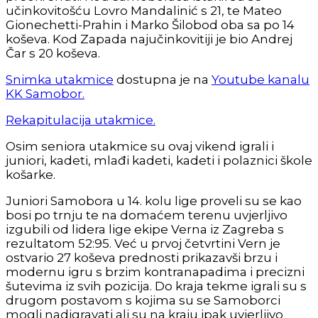
učinkovitošću Lovro Mandalinić s 21, te Mateo
Gionechetti-Prahin i Marko Šilobod oba sa po 14
koševa. Kod Zapada najučinkovitiji je bio Andrej
Čar s 20 koševa.
Snimka utakmice
dostupna je na
Youtube kanalu
KK Samobor.
Rekapitulacija utakmice.
Osim seniora utakmice su ovaj vikend igrali i
juniori, kadeti, mlađi kadeti, kadeti i polaznici škole
košarke.
Juniori Samobora u 14. kolu lige proveli su se kao
bosi po trnju te na domaćem terenu uvjerljivo
izgubili od lidera lige ekipe Verna iz Zagreba s
rezultatom 52:95. Već u prvoj četvrtini Vern je
ostvario 27 koševa prednosti prikazavši brzu i
modernu igru s brzim kontranapadima i precizni
šutevima iz svih pozicija. Do kraja tekme igrali su s
drugom postavom s kojima su se Samoborci
mogli nadigravati ali su na kraju ipak uvjerljivo