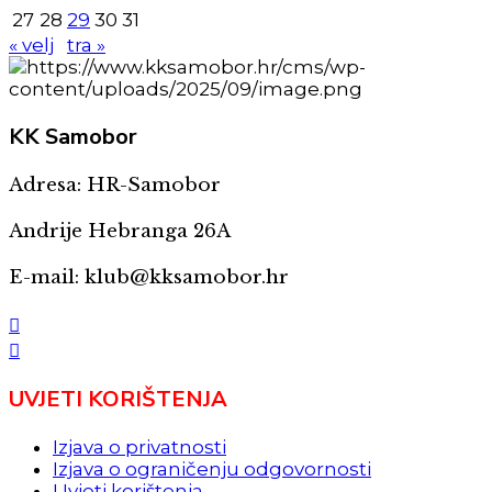
27
28
29
30
31
« velj
tra »
KK
Samobor
Adresa: HR-Samobor
Andrije Hebranga 26A
E-mail: klub@kksamobor.hr
UVJETI KORIŠTENJA
Izjava o privatnosti
Izjava o ograničenju odgovornosti
Uvjeti korištenja