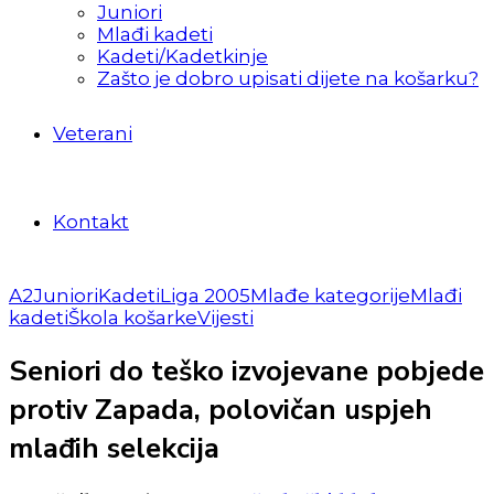
Juniori
Mlađi kadeti
Kadeti/Kadetkinje
Zašto je dobro upisati dijete na košarku?
Veterani
Kontakt
A2
Juniori
Kadeti
Liga 2005
Mlađe kategorije
Mlađi
kadeti
Škola košarke
Vijesti
Seniori do teško izvojevane pobjede
protiv Zapada, polovičan uspjeh
mlađih selekcija