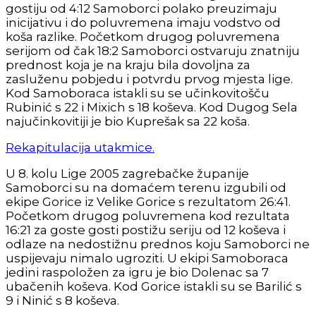
gostiju od 4:12 Samoborci polako preuzimaju
inicijativu i do poluvremena imaju vodstvo od
koša razlike. Početkom drugog poluvremena
serijom od čak 18:2 Samoborci ostvaruju znatniju
prednost koja je na kraju bila dovoljna za
zasluženu pobjedu i potvrdu prvog mjesta lige.
Kod Samoboraca istakli su se učinkovitošču
Rubinić s 22 i Mixich s 18 koševa. Kod Dugog Sela
najučinkovitiji je bio Kuprešak sa 22 koša.
Rekapitulacija utakmice.
U 8. kolu Lige 2005 zagrebačke županije
Samoborci su na domaćem terenu izgubili od
ekipe Gorice iz Velike Gorice s rezultatom 26:41.
Početkom drugog poluvremena kod rezultata
16:21 za goste gosti postižu seriju od 12 koševa i
odlaze na nedostižnu prednos koju Samoborci ne
uspijevaju nimalo ugroziti. U ekipi Samoboraca
jedini raspoložen za igru je bio Dolenac sa 7
ubačenih koševa. Kod Gorice istakli su se Barilić s
9 i Ninić s 8 koševa.