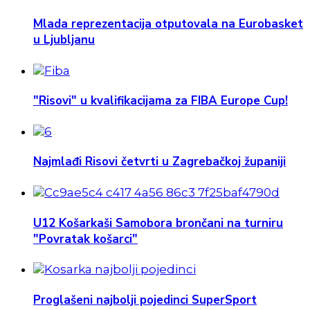
Mlada reprezentacija otputovala na Eurobasket
u Ljubljanu
"Risovi" u kvalifikacijama za FIBA Europe Cup!
Najmlađi Risovi četvrti u Zagrebačkoj županiji
U12 Košarkaši Samobora brončani na turniru
"Povratak košarci"
Proglašeni najbolji pojedinci SuperSport