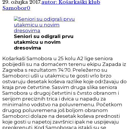
29. ožujka 2017.
autor: Košarkaški klub
Samobor
0
Seniori su odigrali prvu
utakmicu u novim
dresovima
Košarkaši Samobora u 25 kolu A2 lige seniora
pobijedili su na domaćem terenu ekipu Zapada iz
Zagreba s rezultatom 74:70. Preležerno su
Samoborci ušli u utakmicu te gosti vrlo brzo
ostvaruju desetak koševa razlike koje održavaju do
kraja prve četvrtine. Sasvim druga slika seniora
Samobora u drugoj četvrtini s čvrsto obranom i
serijom preciznih trica i dvica u napadu za
minimalno vodstvo na poluvremenu. Početkom
drugog poluvremena još boljom obranom
Samoborci dolaze na desetak koševa prednosti
koje gosti u napetoj završnici ipak ne uspijevaju
preokrenuti. Kod Samoboraca istakli su se