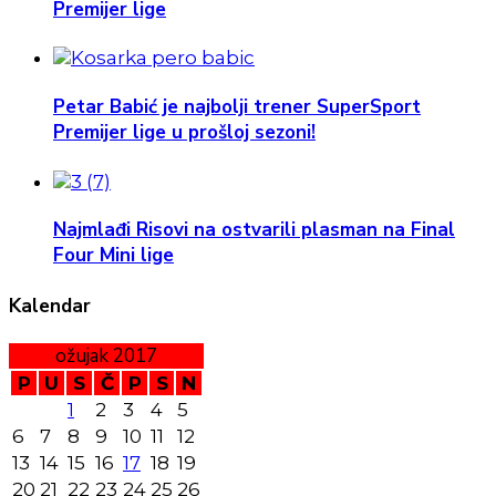
Premijer lige
Petar Babić je najbolji trener SuperSport
Premijer lige u prošloj sezoni!
Najmlađi Risovi na ostvarili plasman na Final
Four Mini lige
Kalendar
ožujak 2017
P
U
S
Č
P
S
N
1
2
3
4
5
6
7
8
9
10
11
12
13
14
15
16
17
18
19
20
21
22
23
24
25
26