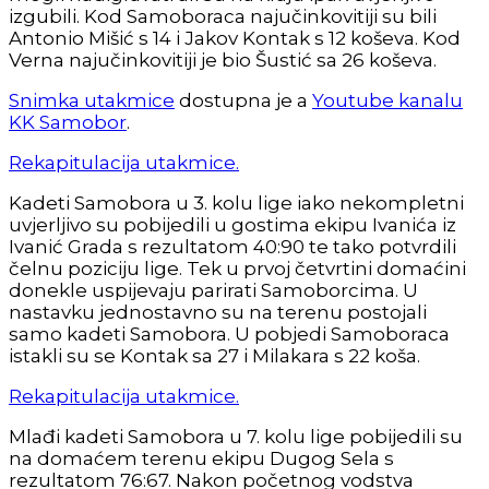
izgubili. Kod Samoboraca najučinkovitiji su bili
Antonio Mišić s 14 i Jakov Kontak s 12 koševa. Kod
Verna najučinkovitiji je bio Šustić sa 26 koševa.
Snimka utakmice
dostupna je a
Youtube kanalu
KK Samobor
.
Rekapitulacija utakmice.
Kadeti Samobora u 3. kolu lige iako nekompletni
uvjerljivo su pobijedili u gostima ekipu Ivanića iz
Ivanić Grada s rezultatom 40:90 te tako potvrdili
čelnu poziciju lige. Tek u prvoj četvrtini domaćini
donekle uspijevaju parirati Samoborcima. U
nastavku jednostavno su na terenu postojali
samo kadeti Samobora. U pobjedi Samoboraca
istakli su se Kontak sa 27 i Milakara s 22 koša.
Rekapitulacija utakmice.
Mlađi kadeti Samobora u 7. kolu lige pobijedili su
na domaćem terenu ekipu Dugog Sela s
rezultatom 76:67. Nakon početnog vodstva