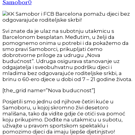
Samobor
0
Svi znate da je ulaz na subotnju utakmicu s
Barcelonom besplatan. Međutim, u želji da
pomognemo onima u potrebi i da pokažemo da
smo pravi Samoborci, prikupljati ćemo
dobrotvorne priloge za udrugu „Nova
budućnost“. Udruga osigurava stanovanje uz
odgajatelja i sveobuhvatnu podršku djeci i
mladima bez odgovarajuće roditeljske srkbi, a
brinu o 60-ero djece u dobi od 7 – 21 godine života.
[the_grid name=”Nova buducnost”]
Posjetili smo jednu od njihove četiri kuće u
Samoboru, u kojoj skromno živi desetoro
mališana, tako da vidite gdje će otići sva pomoć
koju prikupimo. Dođite na utakmicu u subotu,
uživajte u pravom sportskom spektaklu i
pomozimo djeci da imaju ljepše djetinjstvo!