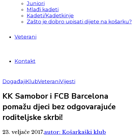
Juniori
Mlađi kadeti
Kadeti/Kadetkinje
Zašto je dobro upisati dijete na košarku?
Veterani
Kontakt
Događaji
Klub
Veterani
Vijesti
KK Samobor i FCB Barcelona
pomažu djeci bez odgovarajuće
roditeljske skrbi!
23. veljače 2017.
autor: Košarkaški klub