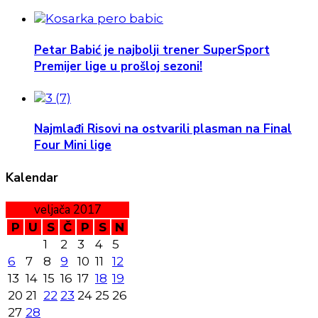
Petar Babić je najbolji trener SuperSport
Premijer lige u prošloj sezoni!
Najmlađi Risovi na ostvarili plasman na Final
Four Mini lige
Kalendar
veljača 2017
P
U
S
Č
P
S
N
1
2
3
4
5
6
7
8
9
10
11
12
13
14
15
16
17
18
19
20
21
22
23
24
25
26
27
28