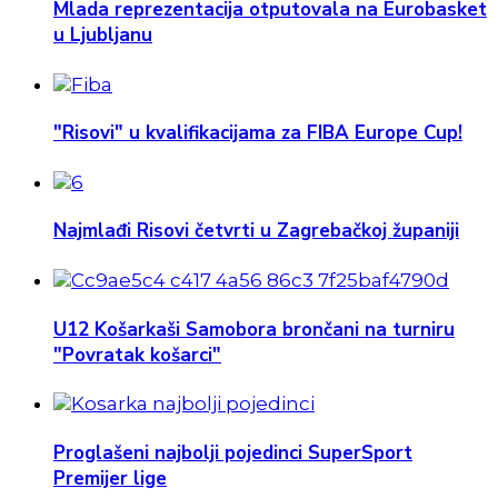
Mlada reprezentacija otputovala na Eurobasket
u Ljubljanu
"Risovi" u kvalifikacijama za FIBA Europe Cup!
Najmlađi Risovi četvrti u Zagrebačkoj županiji
U12 Košarkaši Samobora brončani na turniru
"Povratak košarci"
Proglašeni najbolji pojedinci SuperSport
Premijer lige