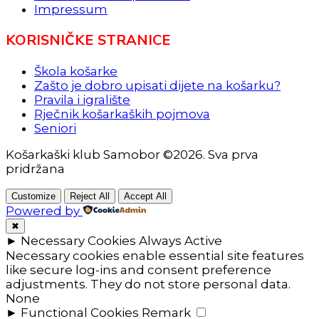
Impressum
KORISNIČKE STRANICE
Škola košarke
Zašto je dobro upisati dijete na košarku?
Pravila i igralište
Rječnik košarkaških pojmova
Seniori
Košarkaški klub Samobor ©2026. Sva prva
pridržana
Customize
Reject All
Accept All
Powered by
✖
►
Necessary Cookies
Always Active
Necessary cookies enable essential site features
like secure log-ins and consent preference
adjustments. They do not store personal data.
None
►
Functional Cookies
Remark