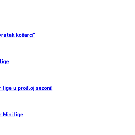
ratak košarci"
lige
 lige u prošloj sezoni!
 Mini lige