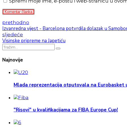
Spremi moje ime, e-poštu i web-stranicu u ovo
Komentar članka
prethodno
Izvanredna vijest - Barcelona potvrdila dolazak u Samobor
sljedeće
Visinske pripreme na Japetiću
Najnovije
Mlada reprezentacija otputovala na Eurobasket u
"Risovi" u kvalifikacijama za FIBA Europe Cup!