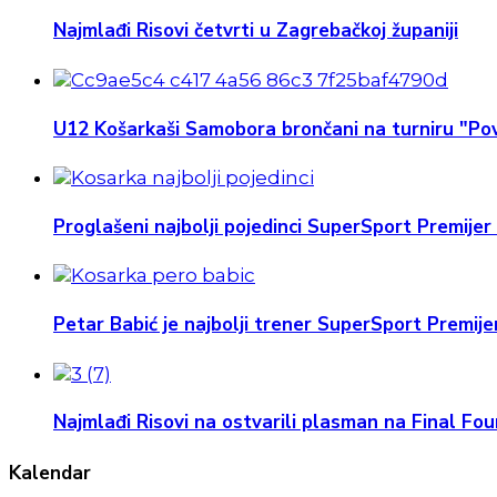
Najmlađi Risovi četvrti u Zagrebačkoj županiji
U12 Košarkaši Samobora brončani na turniru "Pov
Proglašeni najbolji pojedinci SuperSport Premijer 
Petar Babić je najbolji trener SuperSport Premijer
Najmlađi Risovi na ostvarili plasman na Final Four
Kalendar