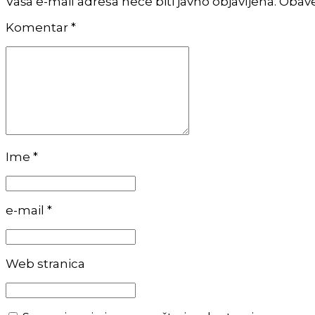
Vaša e-mail adresa neće biti javno objavljena. Obav
Komentar
*
Ime *
e-mail *
Web stranica