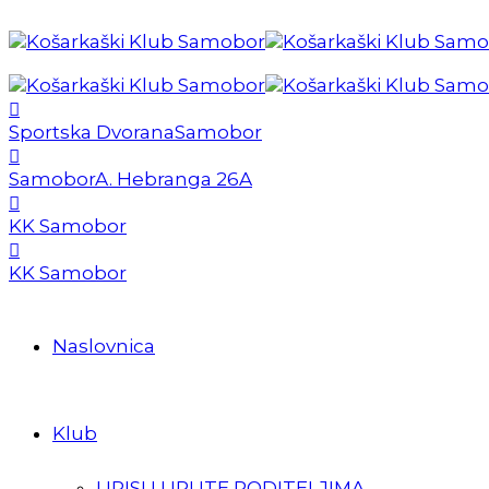
Sportska Dvorana
Samobor
Samobor
A. Hebranga 26A
KK Samobor
KK Samobor
Naslovnica
Klub
UPISI I UPUTE RODITELJIMA