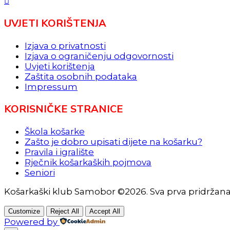
UVJETI KORIŠTENJA
Izjava o privatnosti
Izjava o ograničenju odgovornosti
Uvjeti korištenja
Zaštita osobnih podataka
Impressum
KORISNIČKE STRANICE
Škola košarke
Zašto je dobro upisati dijete na košarku?
Pravila i igralište
Rječnik košarkaških pojmova
Seniori
Košarkaški klub Samobor ©2026. Sva prva pridržan
Customize
Reject All
Accept All
Powered by