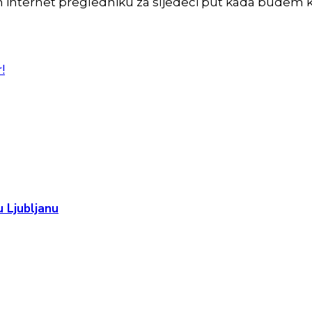
m internet pregledniku za sljedeći put kada budem 
!
 Ljubljanu