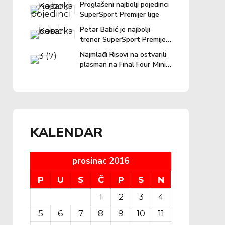
Proglašeni najbolji pojedinci
SuperSport Premijer lige
Petar Babić je najbolji
trener SuperSport Premijer
lige u prošloj sezoni!
Najmlađi Risovi na ostvarili
plasman na Final Four Mini
lige
KALENDAR
prosinac 2016
P
U
S
Č
P
S
N
1
2
3
4
5
6
7
8
9
10
11