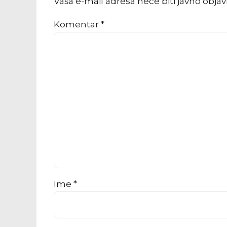
Vaša e-mail adresa neće biti javno obja
Komentar
*
Ime *