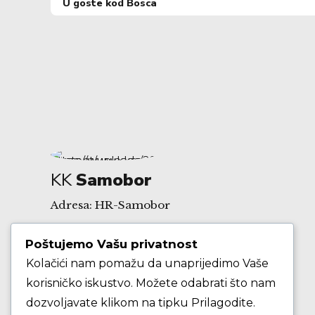
U goste kod Bosca
KK
Samobor
Adresa: HR-Samobor
Poštujemo Vašu privatnost
Andrije Hebranga 26A
Kolačići nam pomažu da unaprijedimo Vaše
korisničko iskustvo. Možete odabrati što nam
E-mail: klub@kksamobor.hr
dozvoljavate klikom na tipku Prilagodite.