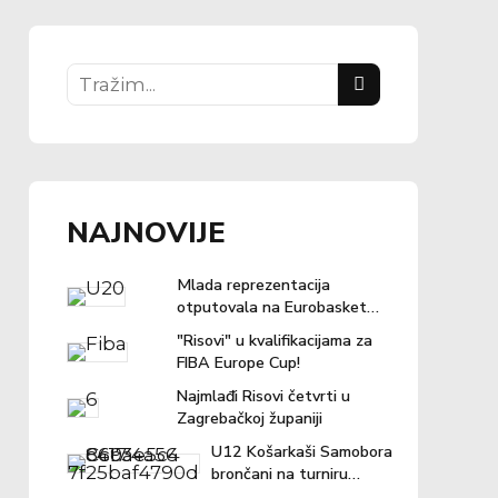
NAJNOVIJE
Mlada reprezentacija
otputovala na Eurobasket u
Ljubljanu
"Risovi" u kvalifikacijama za
FIBA Europe Cup!
Najmlađi Risovi četvrti u
Zagrebačkoj županiji
U12 Košarkaši Samobora
brončani na turniru
"Povratak košarci"