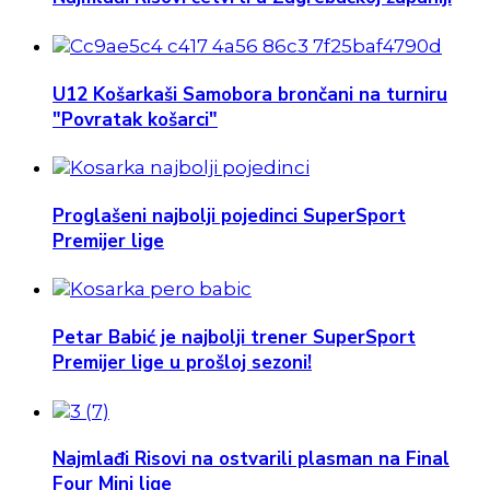
U12 Košarkaši Samobora brončani na turniru
"Povratak košarci"
Proglašeni najbolji pojedinci SuperSport
Premijer lige
Petar Babić je najbolji trener SuperSport
Premijer lige u prošloj sezoni!
Najmlađi Risovi na ostvarili plasman na Final
Four Mini lige