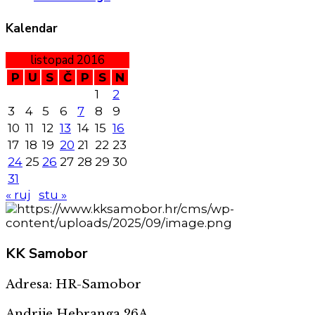
Kalendar
listopad 2016
P
U
S
Č
P
S
N
1
2
3
4
5
6
7
8
9
10
11
12
13
14
15
16
17
18
19
20
21
22
23
24
25
26
27
28
29
30
31
« ruj
stu »
KK
Samobor
Adresa: HR-Samobor
Andrije Hebranga 26A