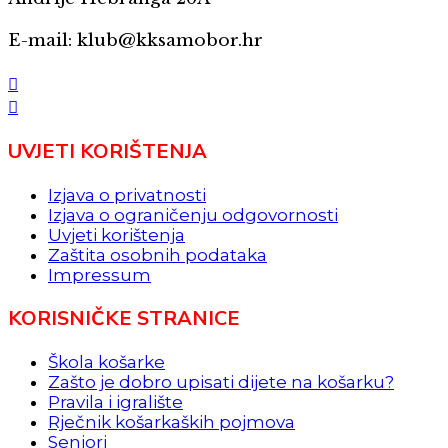
E-mail: klub@kksamobor.hr
UVJETI KORIŠTENJA
Izjava o privatnosti
Izjava o ograničenju odgovornosti
Uvjeti korištenja
Zaštita osobnih podataka
Impressum
KORISNIČKE STRANICE
Škola košarke
Zašto je dobro upisati dijete na košarku?
Pravila i igralište
Rječnik košarkaških pojmova
Seniori