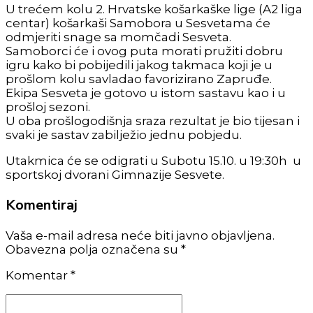
U trećem kolu 2. Hrvatske košarkaške lige (A2 liga
centar) košarkaši Samobora u Sesvetama će
odmjeriti snage sa momčadi Sesveta.
Samoborci će i ovog puta morati pružiti dobru
igru kako bi pobijedili jakog takmaca koji je u
prošlom kolu savladao favorizirano Zapruđe.
Ekipa Sesveta je gotovo u istom sastavu kao i u
prošloj sezoni.
U oba prošlogodišnja sraza rezultat je bio tijesan i
svaki je sastav zabilježio jednu pobjedu.
Utakmica će se odigrati u Subotu 15.10. u 19:30h u
sportskoj dvorani Gimnazije Sesvete.
Komentiraj
Vaša e-mail adresa neće biti javno objavljena.
Obavezna polja označena su *
Komentar
*