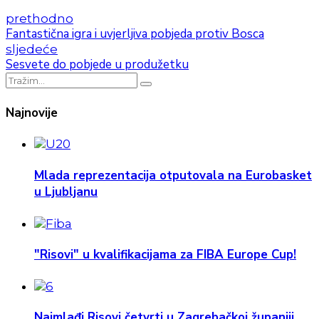
prethodno
Fantastična igra i uvjerljiva pobjeda protiv Bosca
sljedeće
Sesvete do pobjede u produžetku
Najnovije
Mlada reprezentacija otputovala na Eurobasket
u Ljubljanu
"Risovi" u kvalifikacijama za FIBA Europe Cup!
Najmlađi Risovi četvrti u Zagrebačkoj županiji