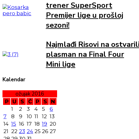
trener SuperSport
Premijer lige u prošloj
sezoni!
Najmlađi Risovi na ostvaril
plasman na Final Four
Mini lige
Kalendar
ožujak 2016
P
U
S
Č
P
S
N
1
2
3
4
5
6
7
8
9
10
11
12
13
14
15
16
17
18
19
20
21
22
23
24
25
26
27
28
29
30
31