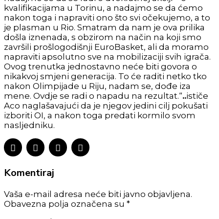
kvalifikacijama u Torinu, a nadajmo se da ćemo
nakon toga i napraviti ono što svi očekujemo, a to
je plasman u Rio. Smatram da nam je ova prilika
došla iznenada, s obzirom na način na koji smo
završili prošlogodišnji EuroBasket, ali da moramo
napraviti apsolutno sve na mobilizaciji svih igrača.
Ovog trenutka jednostavno neće biti govora o
nikakvoj smjeni generacija. To će raditi netko tko
nakon Olimpijade u Riju, nadam se, dođe iza
mene. Ovdje se radi o napadu na rezultat.“
..
ističe
Aco naglašavajući da je njegov jedini cilj pokušati
izboriti OI, a nakon toga predati kormilo svom
nasljedniku.
Komentiraj
Vaša e-mail adresa neće biti javno objavljena.
Obavezna polja označena su *