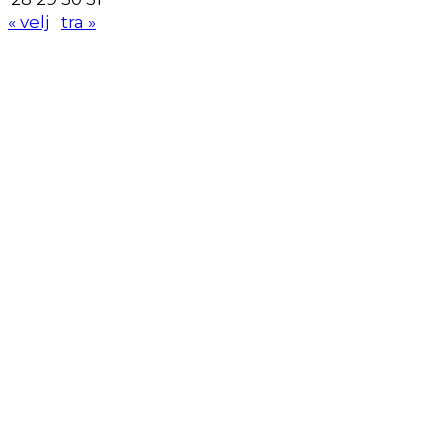
« velj
tra »
KK
Samobor
Adresa: HR-Samobor
Andrije Hebranga 26A
E-mail: klub@kksamobor.hr