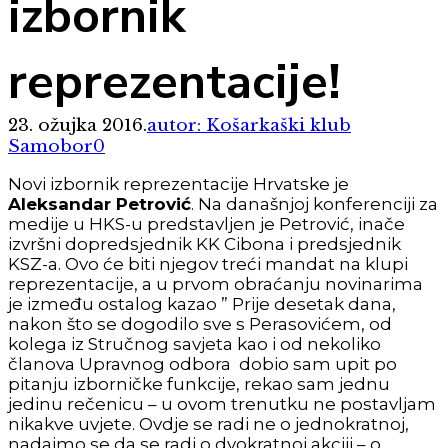
izbornik
reprezentacije!
23. ožujka 2016.
autor: Košarkaški klub
Samobor
0
Novi izbornik reprezentacije Hrvatske je
Aleksandar Petrović
. Na današnjoj konferenciji za
medije u HKS-u predstavljen je Petrović, inače
izvršni dopredsjednik KK Cibona i predsjednik
KSZ-a. Ovo će biti njegov treći mandat na klupi
reprezentacije, a u prvom obraćanju novinarima
je između ostalog kazao ” Prije desetak dana,
nakon što se dogodilo sve s Perasovićem, od
kolega iz Stručnog savjeta kao i od nekoliko
članova Upravnog odbora dobio sam upit po
pitanju izborničke funkcije, rekao sam jednu
jedinu rečenicu – u ovom trenutku ne postavljam
nikakve uvjete. Ovdje se radi ne o jednokratnoj,
nadajmo se da se radi o dvokratnoj akciji – o