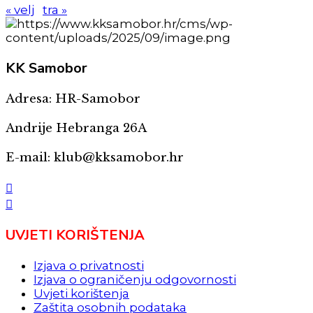
« velj
tra »
KK
Samobor
Adresa: HR-Samobor
Andrije Hebranga 26A
E-mail: klub@kksamobor.hr
UVJETI KORIŠTENJA
Izjava o privatnosti
Izjava o ograničenju odgovornosti
Uvjeti korištenja
Zaštita osobnih podataka