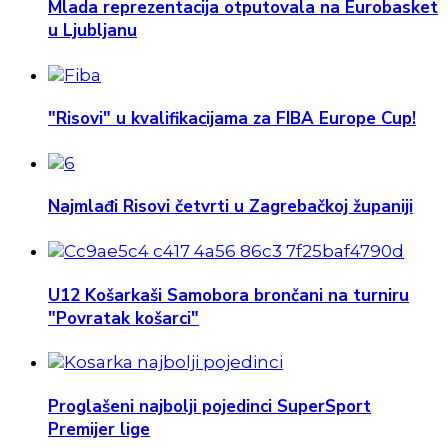
Mlada reprezentacija otputovala na Eurobasket
u Ljubljanu
"Risovi" u kvalifikacijama za FIBA Europe Cup!
Najmlađi Risovi četvrti u Zagrebačkoj županiji
U12 Košarkaši Samobora brončani na turniru
"Povratak košarci"
Proglašeni najbolji pojedinci SuperSport
Premijer lige