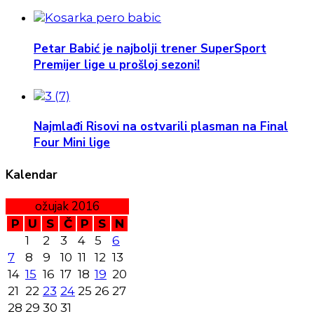
Petar Babić je najbolji trener SuperSport
Premijer lige u prošloj sezoni!
Najmlađi Risovi na ostvarili plasman na Final
Four Mini lige
Kalendar
ožujak 2016
P
U
S
Č
P
S
N
1
2
3
4
5
6
7
8
9
10
11
12
13
14
15
16
17
18
19
20
21
22
23
24
25
26
27
28
29
30
31