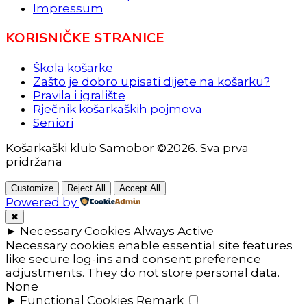
Impressum
KORISNIČKE STRANICE
Škola košarke
Zašto je dobro upisati dijete na košarku?
Pravila i igralište
Rječnik košarkaških pojmova
Seniori
Košarkaški klub Samobor ©2026. Sva prva
pridržana
Customize
Reject All
Accept All
Powered by
✖
►
Necessary Cookies
Always Active
Necessary cookies enable essential site features
like secure log-ins and consent preference
adjustments. They do not store personal data.
None
►
Functional Cookies
Remark