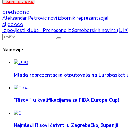
Komentar članka
prethodno
Aleksandar Petrovic novi izbornik reprezentacije!
sljedeće
Iz povijesti kluba - Preneseno iz Samoborskih novina (1. 
Najnovije
Mlada reprezentacija otputovala na Eurobasket u
"Risovi" u kvalifikacijama za FIBA Europe Cup!
Najmlađi Risovi četvrti u Zagrebačkoj županiji