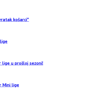
ratak košarci"
lige
 lige u prošloj sezoni!
 Mini lige