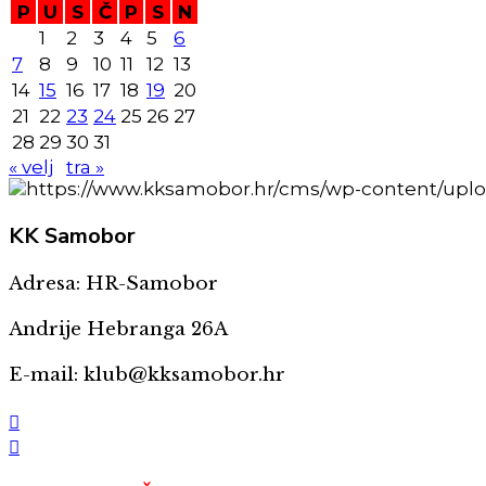
P
U
S
Č
P
S
N
1
2
3
4
5
6
7
8
9
10
11
12
13
14
15
16
17
18
19
20
21
22
23
24
25
26
27
28
29
30
31
« velj
tra »
KK
Samobor
Adresa: HR-Samobor
Andrije Hebranga 26A
E-mail: klub@kksamobor.hr