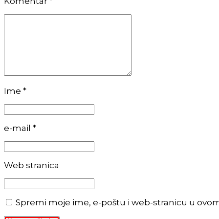
Komentar
*
Ime *
e-mail *
Web stranica
Spremi moje ime, e-poštu i web-stranicu u ovo