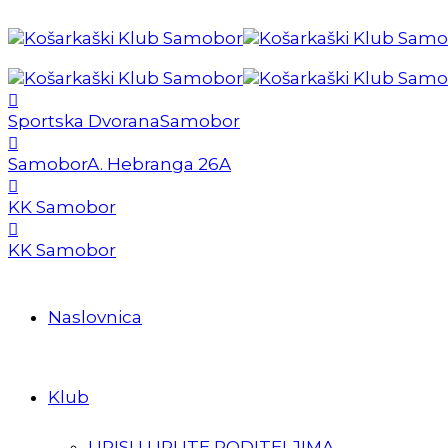
Sportska Dvorana
Samobor
Samobor
A. Hebranga 26A
KK Samobor
KK Samobor
Naslovnica
Klub
UPISI I UPUTE RODITELJIMA