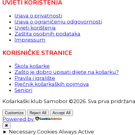
UVJETI KORIŠTENJA
Izjava o privatnosti
Izjava o ograničenju odgovornosti
Uvjeti korištenja
Zaštita osobnih podataka
Impressum
KORISNIČKE STRANICE
Škola košarke
Zašto je dobro upisati dijete na košarku?
Pravila i igralište
Rječnik košarkaških pojmova
Seniori
Košarkaški klub Samobor ©2026. Sva prva pridržan
Customize
Reject All
Accept All
Powered by
✖
►
Necessary Cookies
Always Active