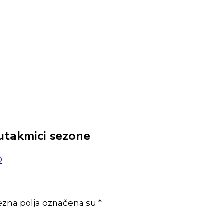
 utakmici sezone
0
ezna polja označena su *