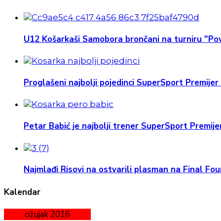
U12 Košarkaši Samobora brončani na turniru "Pov
Proglašeni najbolji pojedinci SuperSport Premijer 
Petar Babić je najbolji trener SuperSport Premijer
Najmlađi Risovi na ostvarili plasman na Final Four
Kalendar
ožujak 2016