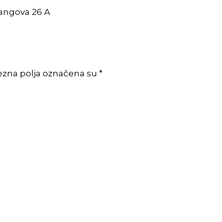
rangova 26 A
ezna polja označena su *