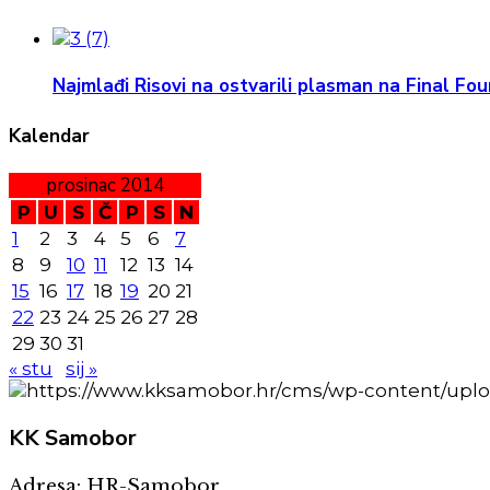
Najmlađi Risovi na ostvarili plasman na Final Four
Kalendar
prosinac 2014
P
U
S
Č
P
S
N
1
2
3
4
5
6
7
8
9
10
11
12
13
14
15
16
17
18
19
20
21
22
23
24
25
26
27
28
29
30
31
« stu
sij »
KK
Samobor
Adresa: HR-Samobor