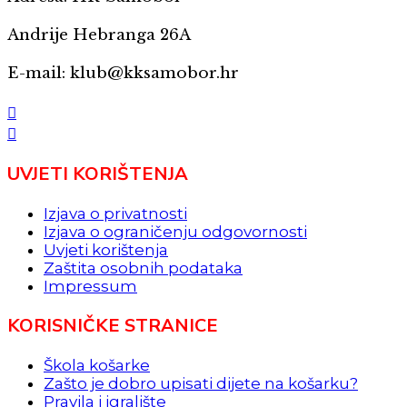
Andrije Hebranga 26A
E-mail: klub@kksamobor.hr
UVJETI KORIŠTENJA
Izjava o privatnosti
Izjava o ograničenju odgovornosti
Uvjeti korištenja
Zaštita osobnih podataka
Impressum
KORISNIČKE STRANICE
Škola košarke
Zašto je dobro upisati dijete na košarku?
Pravila i igralište