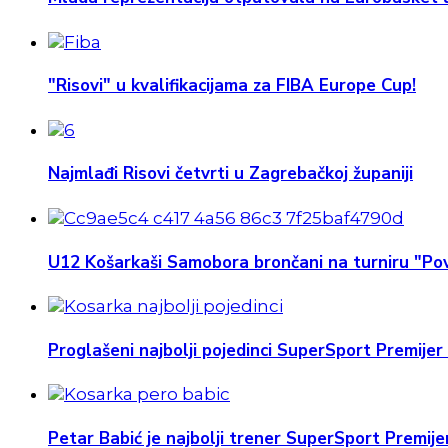
"Risovi" u kvalifikacijama za FIBA Europe Cup!
Najmlađi Risovi četvrti u Zagrebačkoj županiji
U12 Košarkaši Samobora brončani na turniru "Pov
Proglašeni najbolji pojedinci SuperSport Premijer 
Petar Babić je najbolji trener SuperSport Premijer