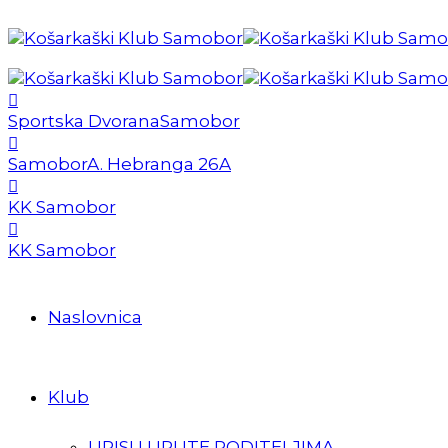
Sportska Dvorana
Samobor
Samobor
A. Hebranga 26A
KK Samobor
KK Samobor
Naslovnica
Klub
UPISI I UPUTE RODITELJIMA