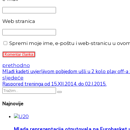
Web stranica
Spremi moje ime, e-poštu i web-stranicu u ovo
Komentar članka
prethodno
Mlađi kadeti uvjerljivom pobjedom ušli u 2 kolo play off-a 
sljedeće
Raspored treninga od 15.XII.2014. do 02.I.2015.
Najnovije
Mlada reprezentacija otputovala na Eurobasket u