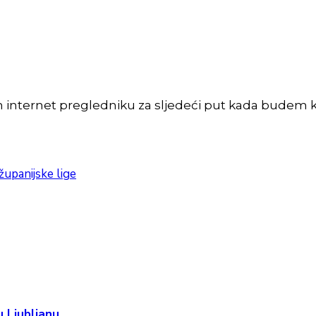
m internet pregledniku za sljedeći put kada budem 
županijske lige
 Ljubljanu