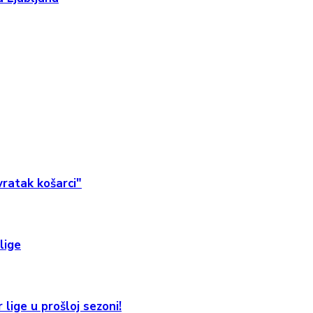
ratak košarci"
lige
 lige u prošloj sezoni!