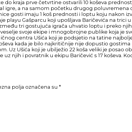
e do kraja prve četvrtine ostvarili 10 koševa prednos
gal igre, a na samom početku drugog poluvremena d
ice gosti imaju 1 koš prednosti i loptu koju nakon 
 playu Gašparcu koji upošljava Baričevića na trici u 
 između tri gostujuća igrača uhvatio loptu i preko n
veselje svoje ekipe i mnogobrojne publike koja je svo
čnog centra Ušića koji je podsjetio na tatine najbolje
va kada je bilo najkritičnije nije dopustio gostima d
Uz Ušića koji je ubilježio 22 koša veliki je posao oba
e uz njih i povratnik u ekipu Baričević s 17 koševa. K
ezna polja označena su *