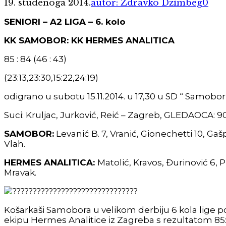
19. studenoga 2014.
autor: Zdravko Džimbeg
0
SENIORI – A2 LIGA – 6. kolo
KK SAMOBOR: KK HERMES ANALITICA
85 : 84 (46 : 43)
(23:13,23:30,15:22,24:19)
odigrano u subotu 15.11.2014. u 17,30 u SD “ Samob
Suci: Kruljac, Jurković, Reić – Zagreb, GLEDAOCA: 9
SAMOBOR:
Levanić B. 7, Vranić, Gionechetti 10, Gašp
Vlah.
HERMES ANALITICA:
Matolić, Kravos, Đurinović 6, P
Mravak.
Košarkaši Samobora u velikom derbiju 6 kola lige 
ekipu Hermes Analitice iz Zagreba s rezultatom 85: