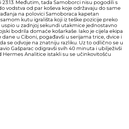
ti 23:13. Međutim, tada Samoborci nisu pogodili s
o vodstva od par koševa koje održavaju do same
izvađanja na polovici Samoboraca kapetan
samom kutu igrališta koji iz teške pozicije preko
jih uspio u zadnjoj sekundi utakmice jednostavno
jski bodrila domaće košarkaše. Iako je cijela ekipa
 dane u Ciboni, pogađavši u serijama trice, dvice i
a se odvoje na znatniju razliku. Uz to odlično se u
vio Gašparac odigravši svih 40 minuta i ubilježivši
od Hermes Analitice istakli su se učinkovitošću