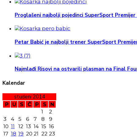
Proglašeni najbolji pojedinci SuperSport Premijer 
Petar Babić je najbolji trener SuperSport Premijer
Najmlađi Risovi na ostvarili plasman na Final Four
Kalendar
studeni 2014
P
U
S
Č
P
S
N
1
2
3
4
5
6
7
8
9
10
11
12
13
14
15
16
17
18
19
20
21
22
23