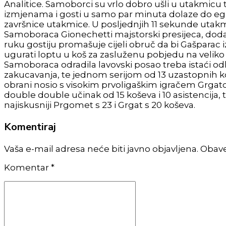
Analitice. Samoborci su vrlo dobro ušli u utakmicu t
izmjenama i gosti u samo par minuta dolaze do e
završnice utakmice. U posljednjih 11 sekunde utakm
Samoboraca Gionechetti majstorski presijeca, dodaje
ruku gostiju promašuje cijeli obruč da bi Gašparac
ugurati loptu u koš za zasluženu pobjedu na veliko 
Samoboraca odradila lavovski posao treba istaći odli
zakucavanja, te jednom serijom od 13 uzastopnih koše
obrani nosio s visokim prvoligaškim igračem Grgatom. 
double double učinak od 15 koševa i 10 asistencija, t
najiskusniji Prgomet s 23 i Grgat s 20 koševa.
Komentiraj
Vaša e-mail adresa neće biti javno objavljena. Obav
Komentar
*