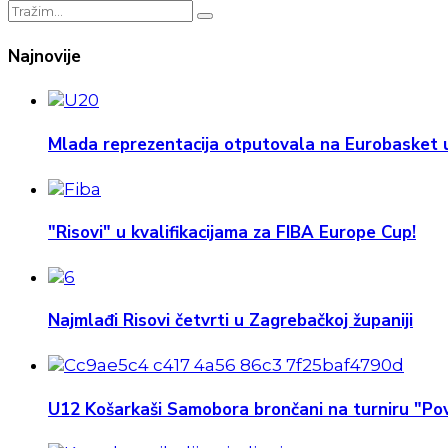
Najnovije
Mlada reprezentacija otputovala na Eurobasket u
"Risovi" u kvalifikacijama za FIBA Europe Cup!
Najmlađi Risovi četvrti u Zagrebačkoj županiji
U12 Košarkaši Samobora brončani na turniru "Pov