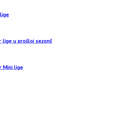
lige
 lige u prošloj sezoni!
 Mini lige