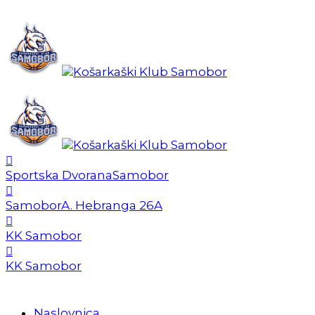
Sportska Dvorana
Samobor
Samobor
A. Hebranga 26A
KK Samobor
KK Samobor
Naslovnica