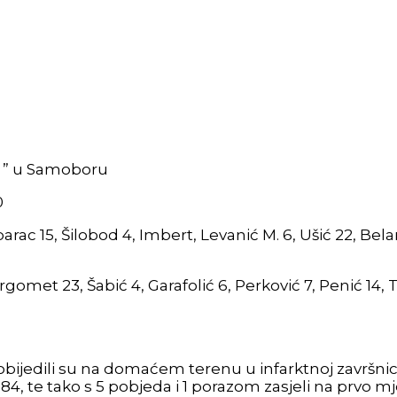
or ” u Samoboru
0
arac 15, Šilobod 4, Imbert, Levanić M. 6, Ušić 22, Bela
rgomet 23, Šabić 4, Garafolić 6, Perković 7, Penić 14, 
pobijedili su na domaćem terenu u infarktnoj završn
84, te tako s 5 pobjeda i 1 porazom zasjeli na prvo 