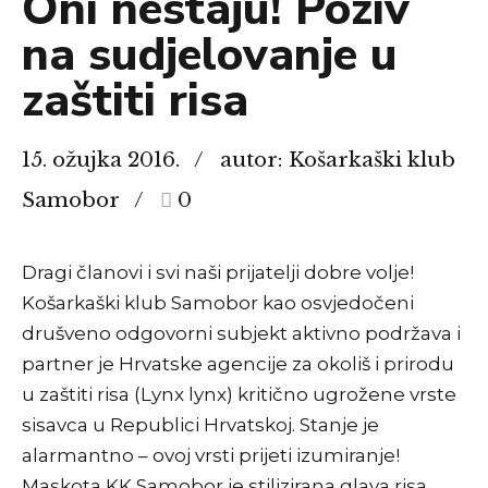
Oni nestaju! Poziv
na sudjelovanje u
zaštiti risa
15. ožujka 2016.
autor: Košarkaški klub
Samobor
0
Dragi članovi i svi naši prijatelji dobre volje!
Košarkaški klub Samobor kao osvjedočeni
drušveno odgovorni subjekt aktivno podržava i
partner je Hrvatske agencije za okoliš i prirodu
u zaštiti risa (Lynx lynx) kritično ugrožene vrste
sisavca u Republici Hrvatskoj. Stanje je
alarmantno – ovoj vrsti prijeti izumiranje!
Maskota KK Samobor je stilizirana glava risa....