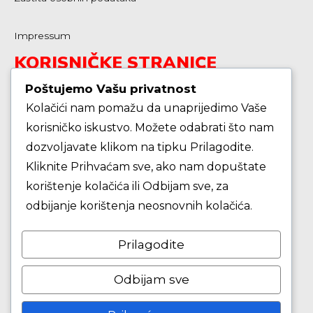
Impressum
KORISNIČKE STRANICE
Poštujemo Vašu privatnost
Kolačići nam pomažu da unaprijedimo Vaše
Škola košarke
korisničko iskustvo. Možete odabrati što nam
dozvoljavate klikom na tipku Prilagodite.
Zašto je dobro upisati dijete na košarku?
Kliknite Prihvaćam sve, ako nam dopuštate
korištenje kolačića ili Odbijam sve, za
Pravila i igralište
odbijanje korištenja neosnovnih kolačića.
Rječnik košarkaških pojmova
Prilagodite
Seniori
Odbijam sve