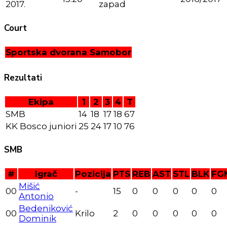
2017.
zapad
Court
Sportska dvorana Samobor
Rezultati
Ekipa
1
2
3
4
T
SMB
14
18
17
18
67
KK Bosco juniori
25
24
17
10
76
SMB
#
Igrač
Pozicija
PTS
REB
AST
STL
BLK
FG
Mišić
00
-
15
0
0
0
0
0
Antonio
Bedeniković
00
Krilo
2
0
0
0
0
0
Dominik