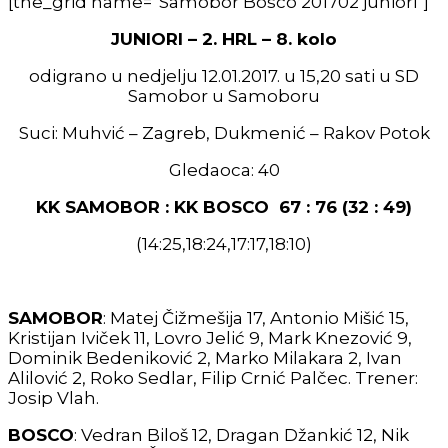
[the_grid name=”Samobor Bosco 201702 juniori”]
JUNIORI – 2. HRL – 8. kolo
odigrano u nedjelju 12.01.2017. u 15,20 sati u SD
Samobor u Samoboru
Suci: Muhvić – Zagreb, Dukmenić – Rakov Potok
Gledaoca: 40
KK SAMOBOR : KK BOSCO 67 : 76 (32 : 49)
(14:25,18:24,17:17,18:10)
SAMOBOR
: Matej Čižmešija 17, Antonio Mišić 15,
Kristijan Iviček 11, Lovro Jelić 9, Mark Knezović 9,
Dominik Bedeniković 2, Marko Milakara 2, Ivan
Alilović 2, Roko Sedlar, Filip Crnić Palčec. Trener:
Josip Vlah.
BOSCO
: Vedran Biloš 12, Dragan Džankić 12, Nik