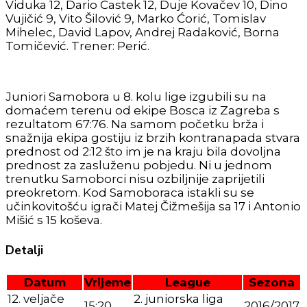
Viduka 12, Dario Častek 12, Duje Kovačev 10, Dino
Vujičić 9, Vito Šilović 9, Marko Ćorić, Tomislav
Mihelec, David Lapov, Andrej Radaković, Borna
Tomičević. Trener: Perić.
Juniori Samobora u 8. kolu lige izgubili su na
domaćem terenu od ekipe Bosca iz Zagreba s
rezultatom 67:76. Na samom početku brža i
snažnija ekipa gostiju iz brzih kontranapada stvara
prednost od 2:12 što im je na kraju bila dovoljna
prednost za zasluženu pobjedu. Ni u jednom
trenutku Samoborci nisu ozbiljnije zaprijetili
preokretom. Kod Samoboraca istakli su se
učinkovitošću igrači Matej Čižmešija sa 17 i Antonio
Mišić s 15 koševa.
Detalji
Datum
Vrijeme
League
Sezona
12. veljače
2. juniorska liga
15:20
2016/2017