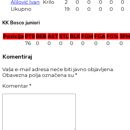
Alilović Ivan
Krilo
2
0
0
0
0
0
Ukupno
19
0
0
0
0
0
KK Bosco juniori
Pozicija
PTS
REB
AST
STL
BLK
FGM
FGA
FG%
3P
76
0
0
0
0
0
0
0
0
Komentiraj
Vaša e-mail adresa neće biti javno objavljena.
Obavezna polja označena su *
Komentar
*