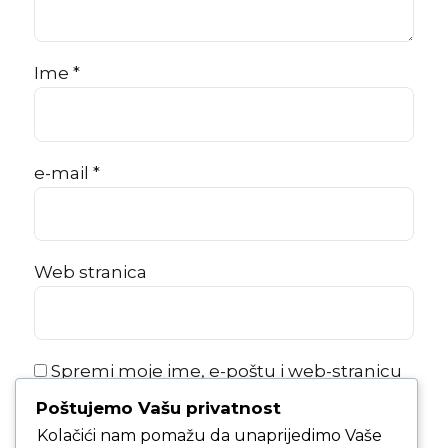
Ime *
e-mail *
Web stranica
Spremi moje ime, e-poštu i web-stranicu
u ovom internet pregledniku za sljedeći
Poštujemo Vašu privatnost
put kada budem komentirao.
Kolačići nam pomažu da unaprijedimo Vaše