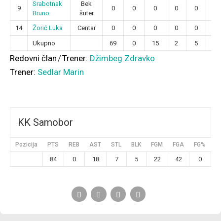
Srabotnak
Bek
9
0
0
0
0
0
0
Bruno
šuter
14
Žorić Luka
Centar
0
0
0
0
0
0
Ukupno
69
0
15
2
5
19
Redovni član
/
Trener:
Džimbeg Zdravko
Trener:
Sedlar Marin
KK Samobor
Pozicija
PTS
REB
AST
STL
BLK
FGM
FGA
FG%
3
84
0
18
7
5
22
42
0