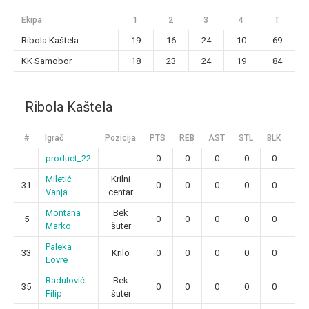
Ekipa
1
2
3
4
T
Ribola Kaštela
19
16
24
10
69
KK Samobor
18
23
24
19
84
Ribola Kaštela
#
Igrač
Pozicija
PTS
REB
AST
STL
BLK
FG
product_22
-
0
0
0
0
0
0
Miletić
Krilni
31
0
0
0
0
0
0
Vanja
centar
Montana
Bek
5
0
0
0
0
0
0
Marko
šuter
Paleka
33
Krilo
0
0
0
0
0
0
Lovre
Radulović
Bek
35
0
0
0
0
0
0
Filip
šuter