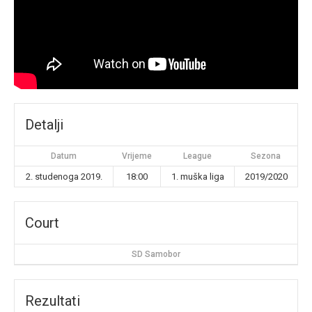
Detalji
Datum
Vrijeme
League
Sezona
2. studenoga 2019.
18:00
1. muška liga
2019/2020
Court
SD Samobor
Rezultati