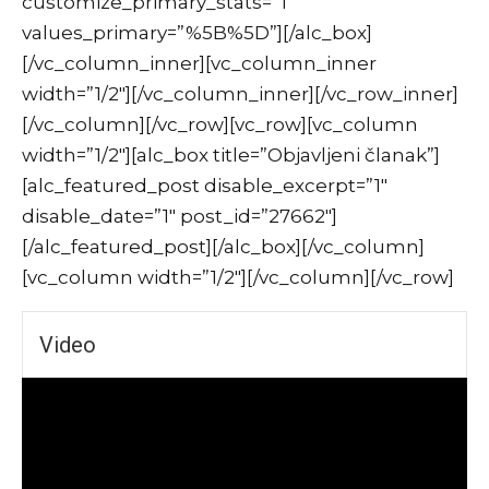
customize_primary_stats=”1″
values_primary=”%5B%5D”][/alc_box]
[/vc_column_inner][vc_column_inner
width=”1/2″][/vc_column_inner][/vc_row_inner]
[/vc_column][/vc_row][vc_row][vc_column
width=”1/2″][alc_box title=”Objavljeni članak”]
[alc_featured_post disable_excerpt=”1″
disable_date=”1″ post_id=”27662″]
[/alc_featured_post][/alc_box][/vc_column]
[vc_column width=”1/2″][/vc_column][/vc_row]
Video