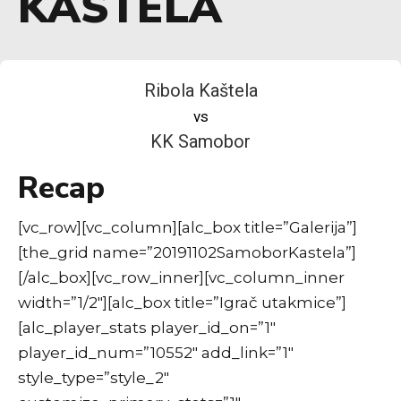
KAŠTELA
Ribola Kaštela
vs
KK Samobor
Recap
[vc_row][vc_column][alc_box title=”Galerija”]
[the_grid name=”20191102SamoborKastela”]
[/alc_box][vc_row_inner][vc_column_inner
width=”1/2″][alc_box title=”Igrač utakmice”]
[alc_player_stats player_id_on=”1″
player_id_num=”10552″ add_link=”1″
style_type=”style_2″