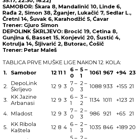
35:17, 22:30, 16:22)
SAMOBOR: Škara 8, Mandalinić 10, Linde 6,
Rađa 2, Simon 38, Žganjer, Lukačić 7, Sedlar L.,
Čretni 14, Šuvak 6, Karahodžić 5, Ćavar
Trener: Gjuro Simon
DEPOLINK ŠKRLJEVO: Brocić 19, Cetina 8,
Gunjina 6, Basset 15, Konjević 20, Šustić 4,
Kotrulja 14, Šljivarić 2, Butorac, Ćošič
Trener: Petar Maleš
TABLICA PRVE MUŠKE LIGE NAKON 12. KOLA:
6 –
5 –
1.
Samobor
12
11
1
1061
967
+94
23
0
1
DepoLink
7 –
2 –
2.
12
9
3
1088
933
+155
21
Škrljevo
0
3
KK Jazine
6 –
3 –
3.
12
9
3
1134
1011
+123
21
Arbanasi
1
2
7 –
2 –
4.
Mladost
12
9
3
986
921
+65
21
0
3
KK Ribola
6 –
2 –
5.
12
8
4
1035
846
+189
20
Kaštela
1
3
5 –
2 –