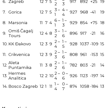
6.
Zagreb
12
7
5
917
892
+25
19
2
3
3 –
4 –
7.
Gorica
12
7
5
927
968
-41
19
1
4
6 –
1 –
8.
Marsonia
11
7
4
929
854
+75
18
1
3
Omiš Čagalj
3 –
1 –
9.
12
4
8
896
917
-21
16
Tours
2
6
2 –
1 –
10.
KK Đakovo
12
3
9
928
1037
-109
15
4
5
2 –
1 –
11.
Crikvenica
12
3
9
808
961
-153
15
3
6
Aleta
2 –
1 –
12.
11
3
8
782
803
-21
14
Puntamika
2
6
Hermes
2 –
0 –
13.
12
2
10
926
1123
-197
14
Analitica
4
6
1 –
0 –
14.
Bosco Zagreb
12
1
11
874
1058
-184
13
4
7