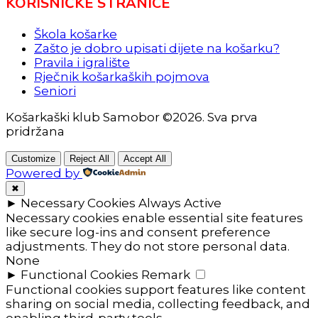
KORISNIČKE STRANICE
Škola košarke
Zašto je dobro upisati dijete na košarku?
Pravila i igralište
Rječnik košarkaških pojmova
Seniori
Košarkaški klub Samobor ©2026. Sva prva
pridržana
Customize
Reject All
Accept All
Powered by
✖
►
Necessary Cookies
Always Active
Necessary cookies enable essential site features
like secure log-ins and consent preference
adjustments. They do not store personal data.
None
►
Functional Cookies
Remark
Functional cookies support features like content
sharing on social media, collecting feedback, and
enabling third-party tools.