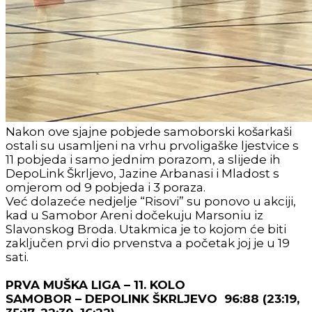
Nakon ove sjajne pobjede samoborski košarkaši
ostali su usamljeni na vrhu prvoligaške ljestvice s
11 pobjeda i samo jednim porazom, a slijede ih
DepoLink Škrljevo, Jazine Arbanasi i Mladost s
omjerom od 9 pobjeda i 3 poraza.
Već dolazeće nedjelje “Risovi” su ponovo u akciji,
kad u Samobor Areni dočekuju Marsoniu iz
Slavonskog Broda. Utakmica je to kojom će biti
zaključen prvi dio prvenstva a početak joj je u 19
sati.
PRVA MUŠKA LIGA – 11. KOLO
SAMOBOR – DEPOLINK ŠKRLJEVO 96:88 (23:19,