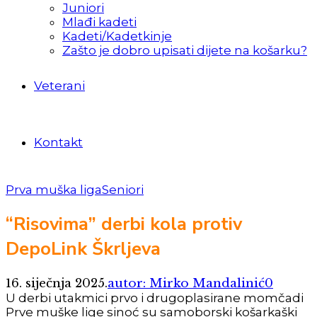
Juniori
Mlađi kadeti
Kadeti/Kadetkinje
Zašto je dobro upisati dijete na košarku?
Veterani
Kontakt
Prva muška liga
Seniori
“Risovima” derbi kola protiv
DepoLink Škrljeva
16. siječnja 2025.
autor: Mirko Mandalinić
0
U derbi utakmici prvo i drugoplasirane momčadi
Prve muške lige sinoć su samoborski košarkaški