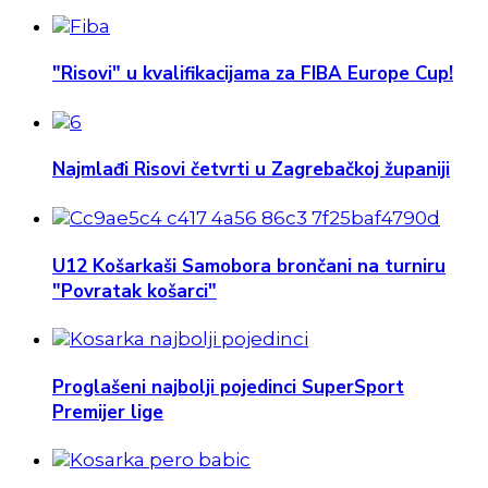
"Risovi" u kvalifikacijama za FIBA Europe Cup!
Najmlađi Risovi četvrti u Zagrebačkoj županiji
U12 Košarkaši Samobora brončani na turniru
"Povratak košarci"
Proglašeni najbolji pojedinci SuperSport
Premijer lige