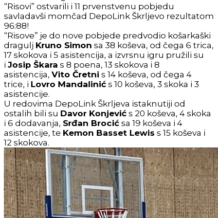
“Risovi” ostvarili i 11 prvenstvenu pobjedu
savladavši momčad DepoLink Škrljevo rezultatom
96:88!
“Risove” je do nove pobjede predvodio košarkaški
dragulj
Kruno Simon
sa 38 koševa, od čega 6 trica,
17 skokova i 5 asistencija, a izvrsnu igru pružili su
i
Josip Škara
s 8 poena, 13 skokova i 8
asistencija,
Vito Čretni
s 14 koševa, od čega 4
trice, i
Lovro Mandalinić
s 10 koševa, 3 skoka i 3
asistencije.
U redovima DepoLink Škrljeva istaknutiji od
ostalih bili su
Davor Konjević
s 20 koševa, 4 skoka
i 6 dodavanja,
Srđan Brocić
sa 19 koševa i 4
asistencije, te
Kemon Basset Lewis
s 15 koševa i
12 skokova.