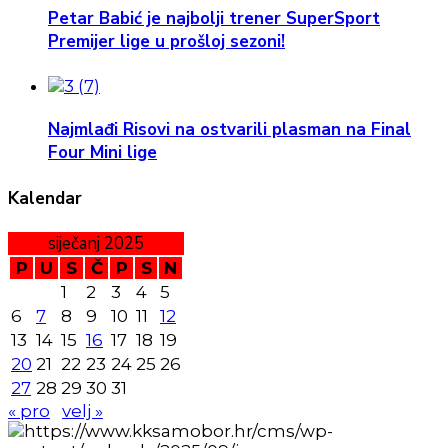
Petar Babić je najbolji trener SuperSport
Premijer lige u prošloj sezoni!
Najmlađi Risovi na ostvarili plasman na Final
Four Mini lige
Kalendar
siječanj 2025
P
U
S
Č
P
S
N
1
2
3
4
5
6
7
8
9
10
11
12
13
14
15
16
17
18
19
20
21
22
23
24
25
26
27
28
29
30
31
« pro
velj »