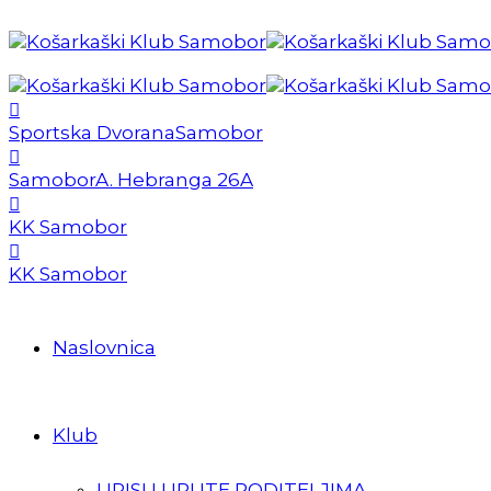
Sportska Dvorana
Samobor
Samobor
A. Hebranga 26A
KK Samobor
KK Samobor
Naslovnica
Klub
UPISI I UPUTE RODITELJIMA