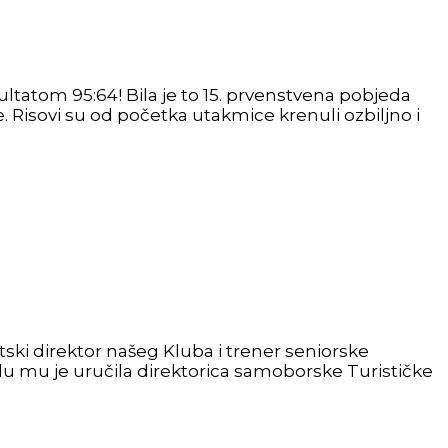
tatom 95:64! Bila je to 15. prvenstvena pobjeda
 Risovi su od početka utakmice krenuli ozbiljno i
ski direktor našeg Kluba i trener seniorske
u mu je uručila direktorica samoborske Turističke