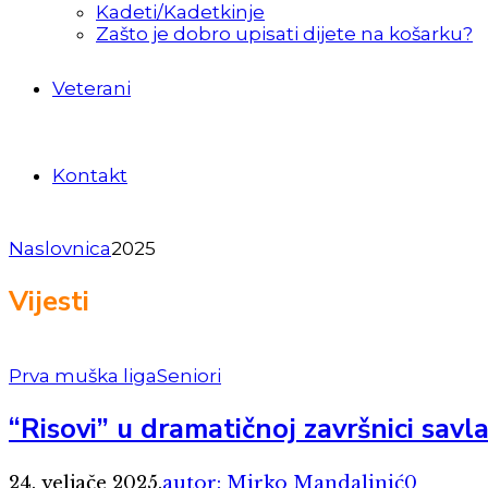
Kadeti/Kadetkinje
Zašto je dobro upisati dijete na košarku?
Veterani
Kontakt
Naslovnica
2025
Vijesti
Prva muška liga
Seniori
“Risovi” u dramatičnoj završnici savl
24. veljače 2025.
autor: Mirko Mandalinić
0