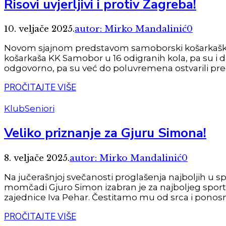
Risovi uvjerljivi i protiv Zagreba!
10. veljače 2025.
autor: Mirko Mandalinić
0
Novom sjajnom predstavom samoborski košarkaški Ri
košarkaša KK Samobor u 16 odigranih kola, pa su i 
odgovorno, pa su već do poluvremena ostvarili pred
PROČITAJTE VIŠE
Klub
Seniori
Veliko priznanje za Gjuru Simona!
8. veljače 2025.
autor: Mirko Mandalinić
0
Na jučerašnjoj svečanosti proglašenja najboljih u 
momčadi Gjuro Simon izabran je za najboljeg sport
zajednice Iva Pehar. Čestitamo mu od srca i ponosn
PROČITAJTE VIŠE