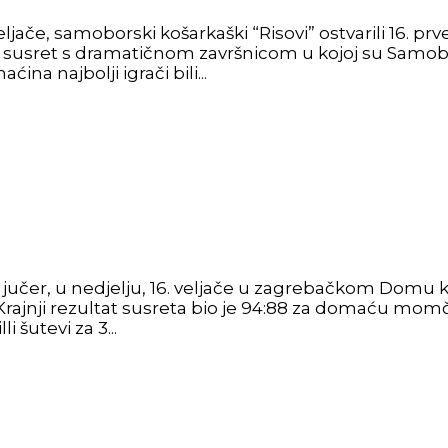
 veljače, samoborski košarkaški “Risovi” ostvarili 16
iv susret s dramatičnom završnicom u kojoj su Samobor
ina najbolji igrači bili...
j jučer, u nedjelju, 16. veljače u zagrebačkom Domu k
rajnji rezultat susreta bio je 94:88 za domaću momč
 šutevi za 3...