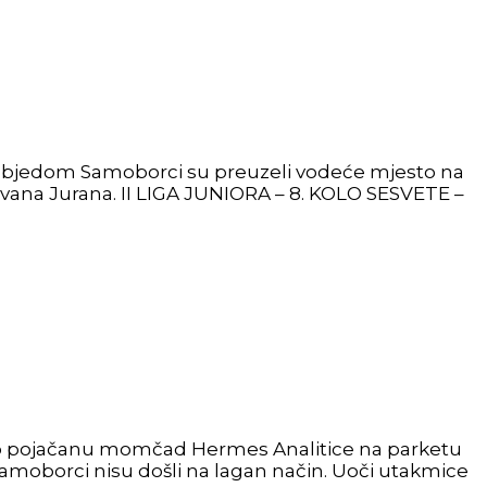
vom pobjedom Samoborci su preuzeli vodeće mjesto na
g Ivana Jurana. II LIGA JUNIORA – 8. KOLO SESVETE –
natno pojačanu momčad Hermes Analitice na parketu
moborci nisu došli na lagan način. Uoči utakmice