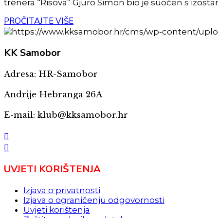
trenera “Risova” Gjuro Simon bio je suočen s izosta
PROČITAJTE VIŠE
KK
Samobor
Adresa: HR-Samobor
Andrije Hebranga 26A
E-mail: klub@kksamobor.hr
UVJETI KORIŠTENJA
Izjava o privatnosti
Izjava o ograničenju odgovornosti
Uvjeti korištenja