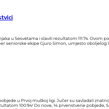
tvici
 vršnjaka u Sesvetama i slavili rezultatom 111:74. O
 trener seniorske ekipe Gjuro Simon, umjesto oboljelo
u pobjede u Prvoj muškoj ligi. Jučer su savladali z
ltatom 100:94! Do nove, 14 prvenstvene pobjede, Sa