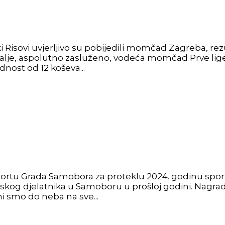
sovi uvjerljivo su pobijedili momčad Zagreba, rezul
dalje, aspolutno zasluženo, vodeća momčad Prve lige.
nost od 12 koševa...
sportu Grada Samobora za proteklu 2024. godinu sport
skog djelatnika u Samoboru u prošloj godini. Nagrad
i smo do neba na sve...