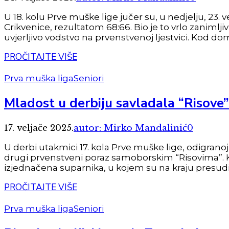
U 18. kolu Prve muške lige jučer su, u nedjelju, 23.
Crikvenice, rezultatom 68:66. Bio je to vrlo zanimlj
uvjerljivo vodstvo na prvenstvenoj ljestvici. Kod domać
PROČITAJTE VIŠE
Prva muška liga
Seniori
Mladost u derbiju savladala “Risove”
17. veljače 2025.
autor: Mirko Mandalinić
0
U derbi utakmici 17. kola Prve muške lige, odigrano
drugi prvenstveni poraz samoborskim “Risovima”. K
izjednačena suparnika, u kojem su na kraju presudilli
PROČITAJTE VIŠE
Prva muška liga
Seniori