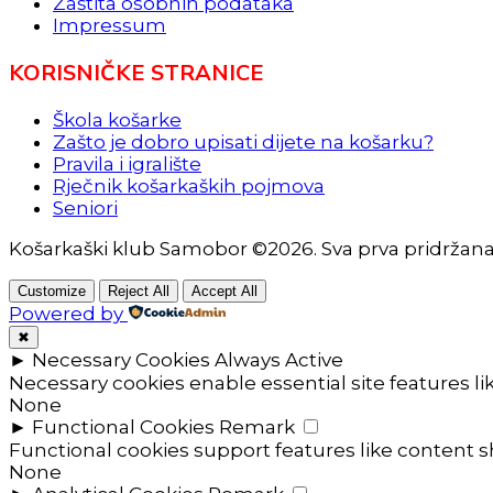
Zaštita osobnih podataka
Impressum
KORISNIČKE STRANICE
Škola košarke
Zašto je dobro upisati dijete na košarku?
Pravila i igralište
Rječnik košarkaških pojmova
Seniori
Košarkaški klub Samobor ©2026. Sva prva pridržan
Customize
Reject All
Accept All
Powered by
✖
►
Necessary Cookies
Always Active
Necessary cookies enable essential site features l
None
►
Functional Cookies
Remark
Functional cookies support features like content sh
None