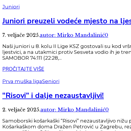
Juniori
Juniori preuzeli vodeće mjesto na ljes
7. veljače 2025.
autor: Mirko Mandalinić
0
Naši juniori u 8. kolu II Lige KSZ gostovali su kod
ljestvici, a na utakmici protiv Sesveta vodio ih je
SAMOBOR 74:111 (22:28,...
PROČITAJTE VIŠE
Prva muška liga
Seniori
“Risovi” i dalje nezaustavljivi!
2. veljače 2025.
autor: Mirko Mandalinić
0
Samoborski košarkaški “Risovi” nezaustavljivo niž
Košarkaškom doma Dražen Petrović u Zagrebu, rezu