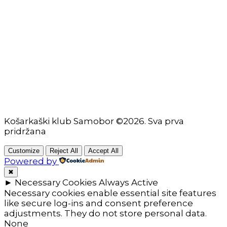
Škola košarke
Zašto je dobro upisati dijete na košarku?
Pravila i igralište
Rječnik košarkaških pojmova
Seniori
Košarkaški klub Samobor ©2026. Sva prva
pridržana
Customize
Reject All
Accept All
Powered by
✖
►
Necessary Cookies
Always Active
Necessary cookies enable essential site features
like secure log-ins and consent preference
adjustments. They do not store personal data.
None