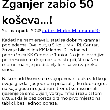
Žganjer zabio 50
koševa…!
24. listopada 2022.
autor: Mirko Mandalinić
0
Kadeti ne namjeravaju stati sa dobrim igrama i
pobjedama. Ovaj put, u 5. kolu MKHRL Centar,
žrtva je bila ekipa KK Mladost 2, jedna od
podružnica KK Cedevite Junior, što je bilo vidljivo i
po dresovima u kojima su nastupili, što našim
momcima nije predstavljalo nikakvu zapreku
sinoć.
Naši mladi Risovi su u svojoj dvorani pokazali tko je
ovdje gazda i još jednom prikazali jako dobru igru,
na koju gosti ni u jednom trenutku nisu imali
rješenje te smo uvjerljivo trijumfirali rezultatom
87:66. I dalje bez poraza držimo prvo mjesto na
tablici, bez ijednog poraza.