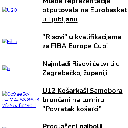
Mlada reprezentacija
otputovala na Eurobasket
u Ljubljanu
"Risovi" u kvalifikacijama
za FIBA Europe Cup!
Najmlađi Risovi četvrti u
Zagrebačkoj županiji
U12 Košarkaši Samobora
brončani na turniru
"Povratak košarci"
Proglašeni najbolji