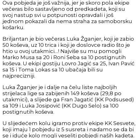
Ova pobjeda je još važnija, jer je skoro pola ekipe
večeras bilo sastavljeno od predkadeta, koji su
svoj nastup svi u potpunosti opravdali i još
jednom pokazali da nema straha za samoborsku
košarku.
Briljantan je bio večeras Luka Žganjer, koji je zabio
50 koševa, uz 10 trica i koji je doslovce radio što je
htio u ovoj utakmici…! Najviše su mu pomogli
Marko Musa sa 20 i Roni Seba sa 10 postignutih
koševa. U ekipi gostiju Lovro Jagić sa 25, Ivan Pavić
sa 15 i Toma Lokas sa 10 ubačaja bili su
najprecizniji.
Luka Žganjer je i dalje na čelu liste najboljih
strijelaca lige sa zabijenih 149 koševa (29,8 po
utakmici), a slijede ga Fran Jagatić (KK Podsused)
sa 109 i Luka Josipović (KK Dugo Selo) sa 100
postignutih koševa.
U slijedećem kolu igramo protiv ekipe KK Sesvete,
koji imaju 1 pobjedu iz 5 susreta i nadamo se da bi
se i iduće kolo mogli veseliti pobjedi naših kadeta.