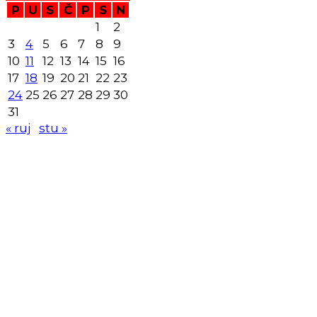
P
U
S
Č
P
S
N
1
2
3
4
5
6
7
8
9
10
11
12
13
14
15
16
17
18
19
20
21
22
23
24
25
26
27
28
29
30
31
« ruj
stu »
KK
Samobor
Adresa: HR-Samobor
Andrije Hebranga 26A