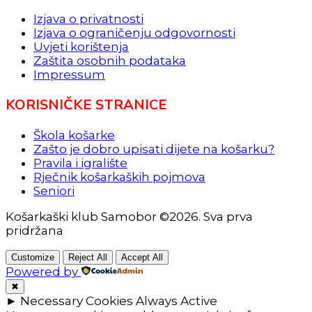
Izjava o privatnosti
Izjava o ograničenju odgovornosti
Uvjeti korištenja
Zaštita osobnih podataka
Impressum
KORISNIČKE STRANICE
Škola košarke
Zašto je dobro upisati dijete na košarku?
Pravila i igralište
Rječnik košarkaških pojmova
Seniori
Košarkaški klub Samobor ©2026. Sva prva
pridržana
Customize
Reject All
Accept All
Powered by
✖
►
Necessary Cookies
Always Active