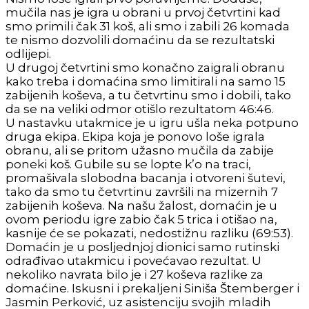
mučila nas je igra u obrani u prvoj četvrtini kad
smo primili čak 31 koš, ali smo i zabili 26 komada
te nismo dozvolili domaćinu da se rezultatski
odlijepi.
U drugoj četvrtini smo konačno zaigrali obranu
kako treba i domaćina smo limitirali na samo 15
zabijenih koševa, a tu četvrtinu smo i dobili, tako
da se na veliki odmor otišlo rezultatom 46:46.
U nastavku utakmice je u igru ušla neka potpuno
druga ekipa. Ekipa koja je ponovo loše igrala
obranu, ali se pritom užasno mučila da zabije
poneki koš. Gubile su se lopte k’o na traci,
promašivala slobodna bacanja i otvoreni šutevi,
tako da smo tu četvrtinu završili na mizernih 7
zabijenih koševa. Na našu žalost, domaćin je u
ovom periodu igre zabio čak 5 trica i otišao na,
kasnije će se pokazati, nedostižnu razliku (69:53).
Domaćin je u posljednjoj dionici samo rutinski
odrađivao utakmicu i povećavao rezultat. U
nekoliko navrata bilo je i 27 koševa razlike za
domaćine. Iskusni i prekaljeni Siniša Štemberger i
Jasmin Perković, uz asistenciju svojih mladih