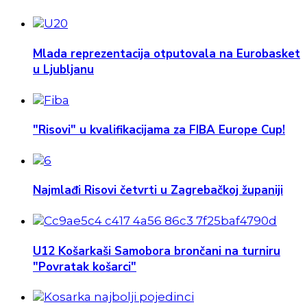
Mlada reprezentacija otputovala na Eurobasket
u Ljubljanu
"Risovi" u kvalifikacijama za FIBA Europe Cup!
Najmlađi Risovi četvrti u Zagrebačkoj županiji
U12 Košarkaši Samobora brončani na turniru
"Povratak košarci"