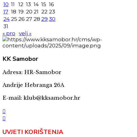
10
11
12
13
14
15
16
17
18
19
20
21
22
23
24
25
26
27
28
29
30
31
« pro
velj »
KK
Samobor
Adresa: HR-Samobor
Andrije Hebranga 26A
E-mail: klub@kksamobor.hr
UVJETI KORIŠTENJA