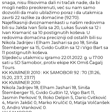
snaga, nisu Risovima dali ni tračak nade, da bi
mogli nešto preokrenuti, već su nam samo
dozvolili da malo ublažimo poraz i da utakmica
završi 22 razlike za domaćine (92:70).
Najefikasniji dvoznamenkasti u našim redovima
bili su Jakša Ivan Šola sa 20, Lukas Šuvak sa 12 i
Ivan Kramarić sa 10 postignutih koševa. U
redovima domaćina precizniji od ostalih bili su
Nikola Jadrijev i Elham Jashari sa po 18, Siniša
Štemberger sa 15, Gvido Guštin sa 12 i Vigo Bart sa
11 postignutih koševa.
Slijedeću utakmicu igramo 22.01.2022. g. u 17:00
sati u SD Samobor, protiv ekipe KK Omiš Čagalj
Tours.
KK KVARNER 2010 : KK SAMOBOR 92 : 70 (31:26,
15:20, 23:7, 23:17)
KK KVARNER 2010
Nikola Jadrijev 18, Elham Jashari 18, Siniša
Štemberger 15, Gvido Guštin 12, Vigo Bart 11,
Jasmin Perković 9, Roko Delpin 5, Dario Cvitković
4, Marin Jakšić 0, Marko Krulčić 0, Matija Volčanšek
0, Andro Vranković 0.