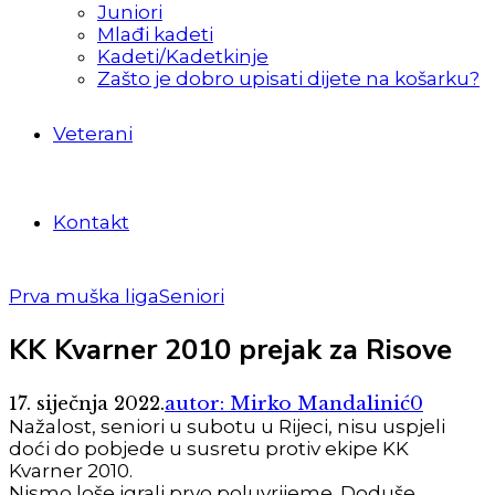
Juniori
Mlađi kadeti
Kadeti/Kadetkinje
Zašto je dobro upisati dijete na košarku?
Veterani
Kontakt
Prva muška liga
Seniori
KK Kvarner 2010 prejak za Risove
17. siječnja 2022.
autor: Mirko Mandalinić
0
Nažalost, seniori u subotu u Rijeci, nisu uspjeli
doći do pobjede u susretu protiv ekipe KK
Kvarner 2010.
Nismo loše igrali prvo poluvrijeme. Doduše,