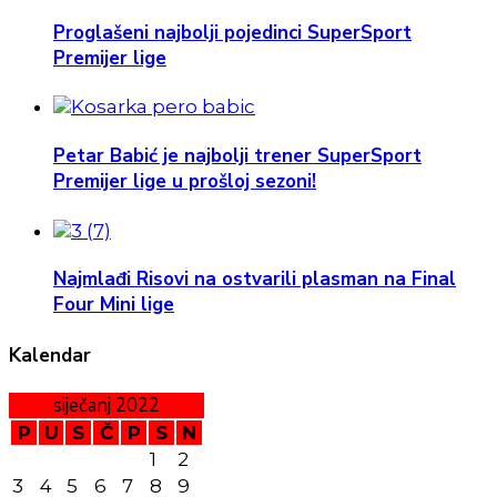
Proglašeni najbolji pojedinci SuperSport
Premijer lige
Petar Babić je najbolji trener SuperSport
Premijer lige u prošloj sezoni!
Najmlađi Risovi na ostvarili plasman na Final
Four Mini lige
Kalendar
siječanj 2022
P
U
S
Č
P
S
N
1
2
3
4
5
6
7
8
9