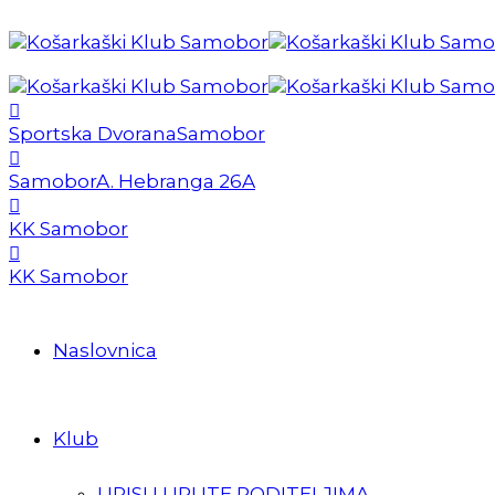
Sportska Dvorana
Samobor
Samobor
A. Hebranga 26A
KK Samobor
KK Samobor
Naslovnica
Klub
UPISI I UPUTE RODITELJIMA