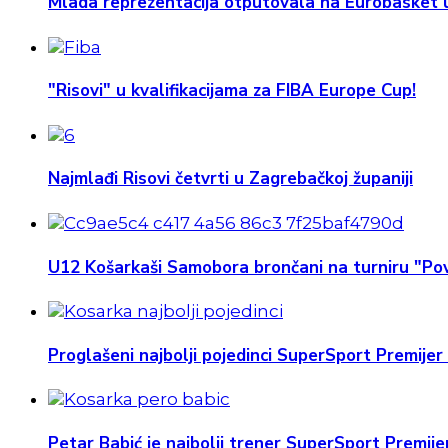
Mlada reprezentacija otputovala na Eurobasket u
"Risovi" u kvalifikacijama za FIBA Europe Cup!
Najmlađi Risovi četvrti u Zagrebačkoj županiji
U12 Košarkaši Samobora brončani na turniru "Pov
Proglašeni najbolji pojedinci SuperSport Premijer 
Petar Babić je najbolji trener SuperSport Premijer