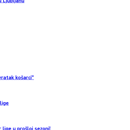
 Ljubljanu
ratak košarci"
lige
 lige u prošloj sezoni!