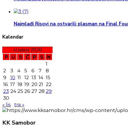
Najmlađi Risovi na ostvarili plasman na Final Four
Kalendar
studeni 2020
P
U
S
Č
P
S
N
1
2
3
4
5
6
7
8
9
10
11
12
13
14
15
16
17
18
19
20
21
22
23
24
25
26
27
28
29
30
« lis
tra »
KK
Samobor