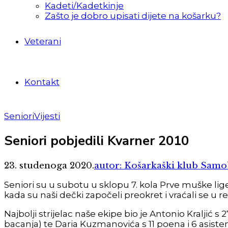
Kadeti/Kadetkinje
Zašto je dobro upisati dijete na košarku?
Veterani
Kontakt
Seniori
Vijesti
Seniori pobjedili Kvarner 2010
23. studenoga 2020.
autor: Košarkaški klub Sam
Seniori su u subotu u sklopu 7. kola Prve muške lige u
kada su naši dečki započeli preokret i vraćali se u re
Najbolji strijelac naše ekipe bio je Antonio Kraljić s
bacanja) te Daria Kuzmanovića s 11 poena i 6 asistenci