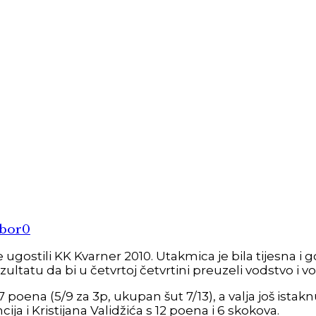
obor
0
gostili KK Kvarner 2010. Utakmica je bila tijesna i gos
zultatu da bi u četvrtoj četvrtini preuzeli vodstvo i vo
 27 poena (5/9 za 3p, ukupan šut 7/13), a valja još ist
ja i Kristijana Validžića s 12 poena i 6 skokova.