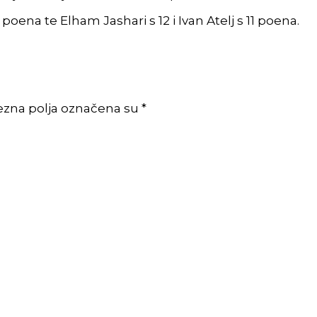
24 poena te Elham Jashari s 12 i Ivan Atelj s 11 poena.
ezna polja označena su *