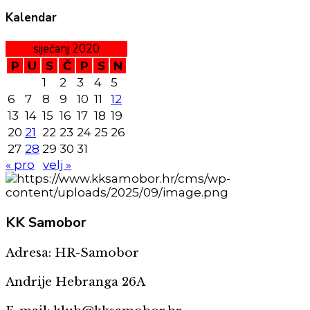
Kalendar
siječanj 2020
P
U
S
Č
P
S
N
1
2
3
4
5
6
7
8
9
10
11
12
13
14
15
16
17
18
19
20
21
22
23
24
25
26
27
28
29
30
31
« pro
velj »
KK
Samobor
Adresa: HR-Samobor
Andrije Hebranga 26A