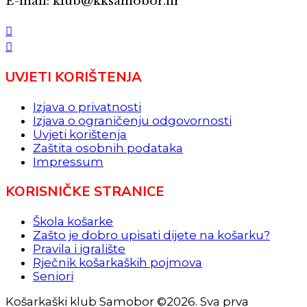
E-mail: klub@kksamobor.hr
UVJETI KORIŠTENJA
Izjava o privatnosti
Izjava o ograničenju odgovornosti
Uvjeti korištenja
Zaštita osobnih podataka
Impressum
KORISNIČKE STRANICE
Škola košarke
Zašto je dobro upisati dijete na košarku?
Pravila i igralište
Rječnik košarkaških pojmova
Seniori
Košarkaški klub Samobor ©2026. Sva prva