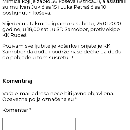
Mimica koji je zabio 36 koševa (9 trica…!), a asistirali
su mu Ivan Jukić sa 15 i Luka Petrašić sa 10
postignutih koševa.
Slijedeću utakmicu igramo u subotu, 25.01.2020.
godine, u 18,00 sati, u SD Samobor, protiv ekipe
KK Rudeš.
Pozivam sve ljubitelje košarke i prijatelje KK
Samobor da dođu i podrže naše dečke da dođu
do pobjede u tom susretu…!
Komentiraj
Vaša e-mail adresa neće biti javno objavljena.
Obavezna polja označena su *
Komentar
*