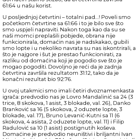
61:64 u našu korist.
U posljednjoj četvrtini – totalni pad…! Poveli smo
početkom četvrtine sa 61:66 i to je bilo sve što
smo uspjeli napraviti. Nakon toga kao da su se
naši momci preplašili pobjede, obrana nije
funkcionirala, domaćin nas je nadskakao, gubili
smo lopte i u nekoliko navrata su nas iskontrirali, a
što je najgore i šut je prestao funkcionirati, za
razliku od domaćina koji je pogodio sve što je
mogao pogoditi. Dovoljno je reći da je zadnja
četvrtina završila rezultatom 31:12, tako da je
konačni rezultat bio 92:76.
U ovoj utakmici smo imali četiri dvoznamenkasta
igrača: predvodio nas je Lovro Mandalinić sa 24 (3
trice, 8 skokova, 1 asist, 3 blokade, val. 26), Danko
Branković sa 16 (5 skokova, 2 oduzete lopte, 3
blokade, val. 17), Bruno Levanić-Kutni sa 11 (6
skokova, 4 asista, 2 oduzete lopte, val. 11) i Filip
Radulović sa 10 (1 asist) postignutih koševa.
Domaćine je predvodio neuništivi i briljantni Ivan