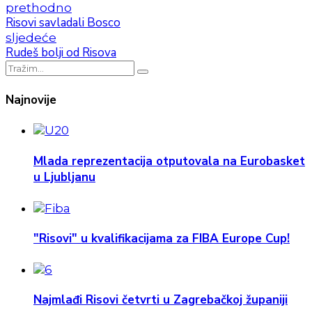
prethodno
Risovi savladali Bosco
sljedeće
Rudeš bolji od Risova
Najnovije
Mlada reprezentacija otputovala na Eurobasket
u Ljubljanu
"Risovi" u kvalifikacijama za FIBA Europe Cup!
Najmlađi Risovi četvrti u Zagrebačkoj županiji