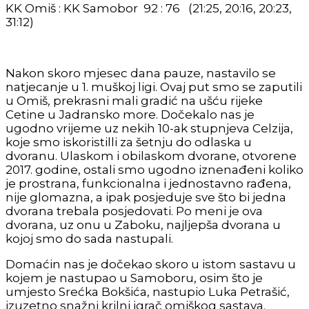
KK Omiš : KK Samobor 92 : 76 (21:25, 20:16, 20:23,
31:12)
Nakon skoro mjesec dana pauze, nastavilo se
natjecanje u 1. muškoj ligi. Ovaj put smo se zaputili
u Omiš, prekrasni mali gradić na ušću rijeke
Cetine u Jadransko more. Dočekalo nas je
ugodno vrijeme uz nekih 10-ak stupnjeva Celzija,
koje smo iskoristilli za šetnju do odlaska u
dvoranu. Ulaskom i obilaskom dvorane, otvorene
2017. godine, ostali smo ugodno iznenađeni koliko
je prostrana, funkcionalna i jednostavno rađena,
nije glomazna, a ipak posjeduje sve što bi jedna
dvorana trebala posjedovati. Po meni je ova
dvorana, uz onu u Zaboku, najljepša dvorana u
kojoj smo do sada nastupali.
Domaćin nas je dočekao skoro u istom sastavu u
kojem je nastupao u Samoboru, osim što je
umjesto Srećka Bokšića, nastupio Luka Petrašić,
izuzetno snažni krilni igrač omiškog sastava.