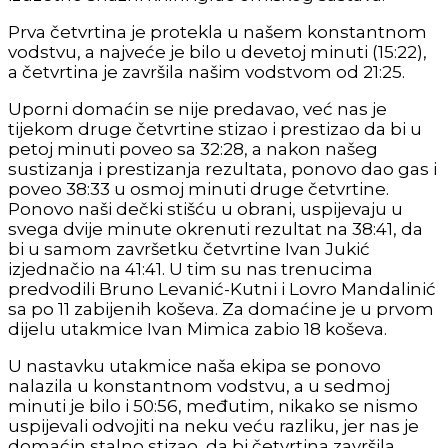
Prva četvrtina je protekla u našem konstantnom
vodstvu, a najveće je bilo u devetoj minuti (15:22),
a četvrtina je završila našim vodstvom od 21:25.
Uporni domaćin se nije predavao, već nas je
tijekom druge četvrtine stizao i prestizao da bi u
petoj minuti poveo sa 32:28, a nakon našeg
sustizanja i prestizanja rezultata, ponovo dao gas i
poveo 38:33 u osmoj minuti druge četvrtine.
Ponovo naši dečki stišću u obrani, uspijevaju u
svega dvije minute okrenuti rezultat na 38:41, da
bi u samom završetku četvrtine Ivan Jukić
izjednačio na 41:41. U tim su nas trenucima
predvodili Bruno Levanić-Kutni i Lovro Mandalinić
sa po 11 zabijenih koševa. Za domaćine je u prvom
dijelu utakmice Ivan Mimica zabio 18 koševa.
U nastavku utakmice naša ekipa se ponovo
nalazila u konstantnom vodstvu, a u sedmoj
minuti je bilo i 50:56, međutim, nikako se nismo
uspijevali odvojiti na neku veću razliku, jer nas je
domaćin stalno stizao, da bi četvrtina završila