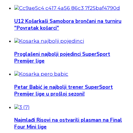
U12 Košarkaši Samobora brončani na turniru
"Povratak košarci"
Proglašeni najbolji pojedinci SuperSport
Premijer lige
Petar Babić je najbolji trener SuperSport
Premijer lige u prošloj sezoni!
Najmlađi Risovi na ostvarili plasman na Final
Four Mini lige