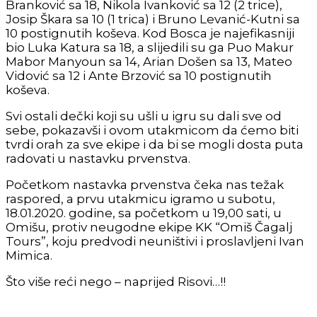
Branković sa 18, Nikola Ivanković sa 12 (2 trice),
Josip Škara sa 10 (1 trica) i Bruno Levanić-Kutni sa
10 postignutih koševa. Kod Bosca je najefikasniji
bio Luka Katura sa 18, a slijedili su ga Puo Makur
Mabor Manyoun sa 14, Arian Došen sa 13, Mateo
Vidović sa 12 i Ante Brzović sa 10 postignutih
koševa.
Svi ostali dečki koji su ušli u igru su dali sve od
sebe, pokazavši i ovom utakmicom da ćemo biti
tvrdi orah za sve ekipe i da bi se mogli dosta puta
radovati u nastavku prvenstva.
Početkom nastavka prvenstva čeka nas težak
raspored, a prvu utakmicu igramo u subotu,
18.01.2020. godine, sa početkom u 19,00 sati, u
Omišu, protiv neugodne ekipe KK “Omiš Čagalj
Tours”, koju predvodi neuništivi i proslavljeni Ivan
Mimica.
Što više reći nego – naprijed Risovi…!!