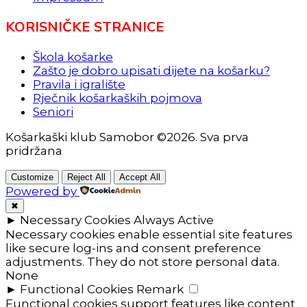
KORISNIČKE STRANICE
Škola košarke
Zašto je dobro upisati dijete na košarku?
Pravila i igralište
Rječnik košarkaških pojmova
Seniori
Košarkaški klub Samobor ©2026. Sva prva
pridržana
Customize
Reject All
Accept All
Powered by
✖
►
Necessary Cookies
Always Active
Necessary cookies enable essential site features
like secure log-ins and consent preference
adjustments. They do not store personal data.
None
►
Functional Cookies
Remark
Functional cookies support features like content