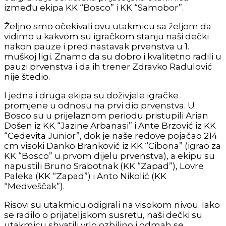
između ekipa KK “Bosco” i KK “Samobor”.
Željno smo očekivali ovu utakmicu sa željom da
vidimo u kakvom su igračkom stanju naši dečki
nakon pauze i pred nastavak prvenstva u 1.
muškoj ligi. Znamo da su dobro i kvalitetno radili u
pauzi prvenstva i da ih trener Zdravko Radulović
nije štedio.
I jedna i druga ekipa su doživjele igračke
promjene u odnosu na prvi dio prvenstva. U
Bosco su u prijelaznom periodu pristupili Arian
Došen iz KK “Jazine Arbanasi” i Ante Brzović iz KK
“Cedevita Junior”, dok je naše redove pojačao 214
cm visoki Danko Branković iz KK “Cibona” (igrao za
KK “Bosco” u prvom dijelu prvenstva), a ekipu su
napustili Bruno Srabotnak (KK “Zapad”), Lovre
Paleka (KK “Zapad”) i Anto Nikolić (KK
“Medveščak”).
Risovi su utakmicu odigrali na visokom nivou. Iako
se radilo o prijateljskom susretu, naši dečki su
utakmicu shvatili vrlo ozbiljno i odmah se