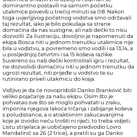
dominantno postavili na samom početku
utakmice povevši u trećoj minuti sa 0:8. Nakon
toga uvjerljjivog početnog vodstva smo održavali
taj rezultat, iako je bilo pokušaja sa strane
domaćina da nas sustigne, ali naši dečki to nisu
dozvolili. Za ilustraciju, dovoljno je napomenuti da
ekipa Bosca niti u jednom trenutku utakmice nije
bila u vodstvu, a povremeno smo vodili i sa 13,14, a
u posljednjoj četvrtini i sa 15 koševa razlike.
Suvereno su naši dečki kontrolirali igru i rezultat,
ne dozvolivši domaćinu niti u jednom trenutku da
ugrozi rezultat, niti prijeđe u vodstvo te su
rutinirano priveli utakmicu do kraja.
Vidljivo je da će novopridošli Danko Branković biti
veliko pojačanje za našu ekipu. Osim što je
pohvatao sve što se moglo pohvatati u zraku,
imponira njegova lakoća trčanja i zabijanje koševa
s poludistance, a o atraktivnim zakucavanjima
koje je izvodio neću trošiti ni riječi, to treba vidjeti.
Listu strijelaca je uobičajeno predvodio Lovro
Mandalinić sa 26 (2 trice), a pratili su ga Danko