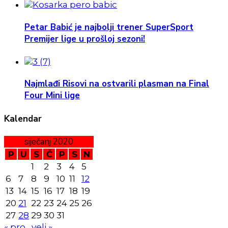
Petar Babić je najbolji trener SuperSport
Premijer lige u prošloj sezoni!
Najmlađi Risovi na ostvarili plasman na Final
Four Mini lige
Kalendar
siječanj 2020
P
U
S
Č
P
S
N
1
2
3
4
5
6
7
8
9
10
11
12
13
14
15
16
17
18
19
20
21
22
23
24
25
26
27
28
29
30
31
« pro
velj »