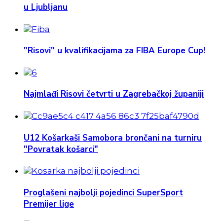
u Ljubljanu
"Risovi" u kvalifikacijama za FIBA Europe Cup!
Najmlađi Risovi četvrti u Zagrebačkoj županiji
U12 Košarkaši Samobora brončani na turniru
"Povratak košarci"
Proglašeni najbolji pojedinci SuperSport
Premijer lige