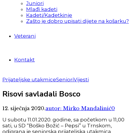
Juniori
Mlađi kadeti
Kadeti/Kadetkinje
Zašto je dobro upisati dijete na košarku?
Veterani
Kontakt
Prijateljske utakmice
Seniori
Vijesti
Risovi savladali Bosco
12. siječnja 2020.
autor: Mirko Mandalinić
0
U subotu 11.01.2020. godine, sa početkom u 11,00
sati, u SD “Boško Božić – Pepsi” u Trnskom,
odigrana je seniorska prijateljska utakmica