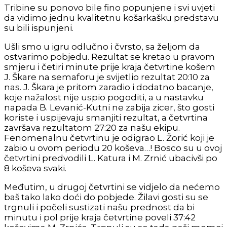
Tribine su ponovo bile fino popunjene i svi uvjeti
da vidimo jednu kvalitetnu košarkašku predstavu
su bili ispunjeni.
Ušli smo u igru odlučno i čvrsto, sa željom da
ostvarimo pobjedu. Rezultat se kretao u pravom
smjeru i četiri minute prije kraja četvrtine košem
J. Škare na semaforu je svijetlio rezultat 20:10 za
nas. J. Škara je pritom zaradio i dodatno bacanje,
koje nažalost nije uspio pogoditi, a u nastavku
napada B. Levanić-Kutni ne zabija zicer, što gosti
koriste i uspijevaju smanjiti rezultat, a četvrtina
završava rezultatom 27:20 za našu ekipu.
Fenomenalnu četvrtinu je odigrao L. Žorić koji je
zabio u ovom periodu 20 koševa…! Bosco su u ovoj
četvrtini predvodili L. Katura i M. Zrnić ubacivši po
8 koševa svaki.
Međutim, u drugoj četvrtini se vidjelo da nećemo
baš tako lako doći do pobjede. Žilavi gosti su se
trgnuli i počeli sustizati našu prednost da bi
minutu i pol prije kraja četvrtine poveli 37:42