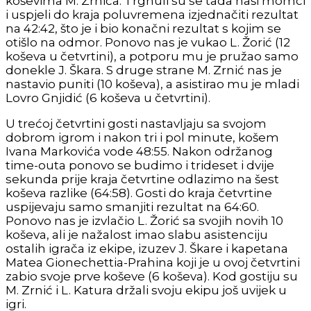
koševima M. Zrnića. Trgnuli su se tada naši momci
i uspjeli do kraja poluvremena izjednačiti rezultat
na 42:42, što je i bio konačni rezultat s kojim se
otišlo na odmor. Ponovo nas je vukao L. Žorić (12
koševa u četvrtini), a potporu mu je pružao samo
donekle J. Škara. S druge strane M. Zrnić nas je
nastavio puniti (10 koševa), a asistirao mu je mladi
Lovro Gnjidić (6 koševa u četvrtini).
U trećoj četvrtini gosti nastavljaju sa svojom
dobrom igrom i nakon tri i pol minute, košem
Ivana Markovića vode 48:55. Nakon održanog
time-outa ponovo se budimo i trideset i dvije
sekunda prije kraja četvrtine odlazimo na šest
koševa razlike (64:58). Gosti do kraja četvrtine
uspijevaju samo smanjiti rezultat na 64:60.
Ponovo nas je izvlačio L. Žorić sa svojih novih 10
koševa, ali je nažalost imao slabu asistenciju
ostalih igrača iz ekipe, izuzev J. Škare i kapetana
Matea Gionechettia-Prahina koji je u ovoj četvrtini
zabio svoje prve koševe (6 koševa). Kod gostiju su
M. Zrnić i L. Katura držali svoju ekipu još uvijek u
igri.