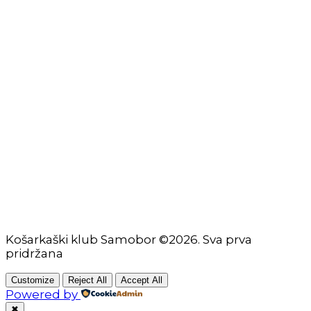
Zaštita osobnih podataka
Impressum
KORISNIČKE STRANICE
Škola košarke
Zašto je dobro upisati dijete na košarku?
Pravila i igralište
Rječnik košarkaških pojmova
Seniori
Košarkaški klub Samobor ©2026. Sva prva
pridržana
Customize
Reject All
Accept All
Powered by
✖