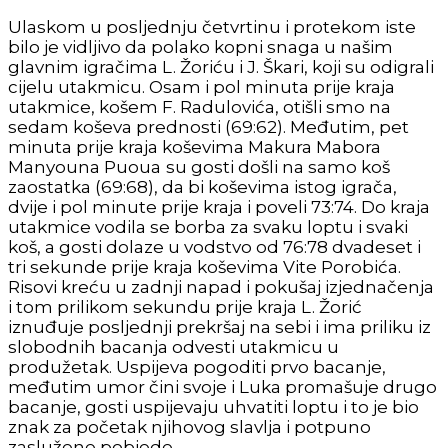
Ulaskom u posljednju četvrtinu i protekom iste
bilo je vidljivo da polako kopni snaga u našim
glavnim igračima L. Žoriću i J. Škari, koji su odigrali
cijelu utakmicu. Osam i pol minuta prije kraja
utakmice, košem F. Radulovića, otišli smo na
sedam koševa prednosti (69:62). Međutim, pet
minuta prije kraja koševima Makura Mabora
Manyouna Puoua
su gosti došli na samo koš
zaostatka (69:68), da bi koševima istog igrača,
dvije i pol minute prije kraja i poveli 73:74. Do kraja
utakmice vodila se borba za svaku loptu i svaki
koš, a gosti dolaze u vodstvo od 76:78 dvadeset i
tri sekunde prije kraja koševima Vite Porobića.
Risovi kreću u zadnji napad i pokušaj izjednačenja
i tom prilikom sekundu prije kraja L. Žorić
iznuđuje posljednji prekršaj na sebi i ima priliku iz
slobodnih bacanja odvesti utakmicu u
produžetak. Uspijeva pogoditi prvo bacanje,
međutim umor čini svoje i Luka promašuje drugo
bacanje, gosti uspijevaju uhvatiti loptu i to je bio
znak za početak njihovog slavlja i potpuno
zaslužene pobjede.