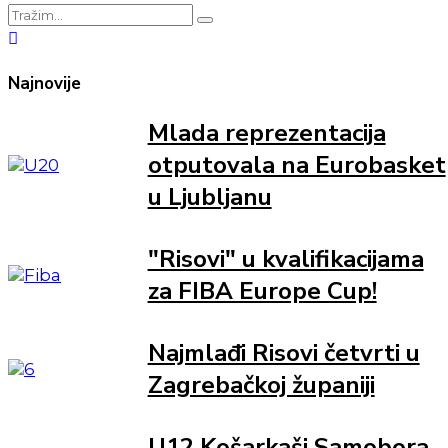
Najnovije
Mlada reprezentacija
otputovala na Eurobasket
u Ljubljanu
"Risovi" u kvalifikacijama
za FIBA Europe Cup!
Najmlađi Risovi četvrti u
Zagrebačkoj županiji
U12 Košarkaši Samobora