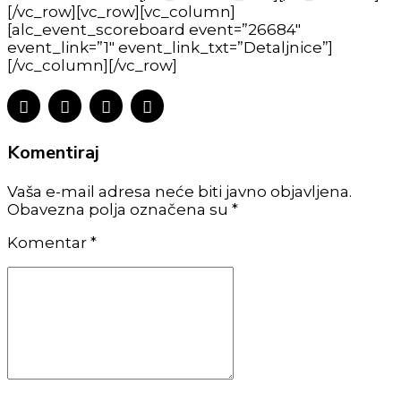
[/vc_row][vc_row][vc_column]
[alc_event_scoreboard event=”26684″
event_link=”1″ event_link_txt=”Detaljnice”]
[/vc_column][/vc_row]
Komentiraj
Vaša e-mail adresa neće biti javno objavljena.
Obavezna polja označena su *
Komentar
*