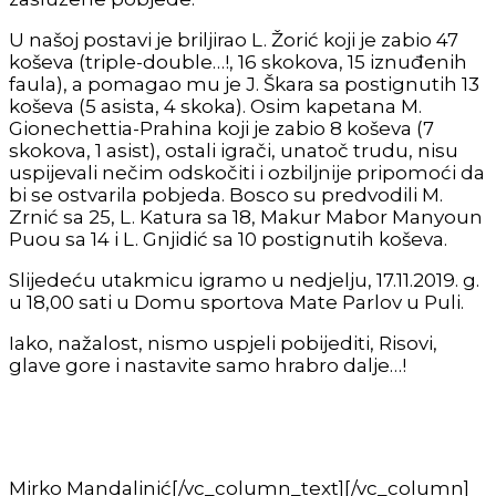
U našoj postavi je briljirao L. Žorić koji je zabio 47
koševa (triple-double…!, 16 skokova, 15 iznuđenih
faula), a pomagao mu je J. Škara sa postignutih 13
koševa (5 asista, 4 skoka). Osim kapetana M.
Gionechettia-Prahina koji je zabio 8 koševa (7
skokova, 1 asist), ostali igrači, unatoč trudu, nisu
uspijevali nečim odskočiti i ozbiljnije pripomoći da
bi se ostvarila pobjeda. Bosco su predvodili M.
Zrnić sa 25, L. Katura sa 18, Makur Mabor Manyoun
Puou sa 14 i L. Gnjidić sa 10 postignutih koševa.
Slijedeću utakmicu igramo u nedjelju, 17.11.2019. g.
u 18,00 sati u Domu sportova Mate Parlov u Puli.
Iako, nažalost, nismo uspjeli pobijediti, Risovi,
glave gore i nastavite samo hrabro dalje…!
Mirko Mandalinić[/vc_column_text][/vc_column]