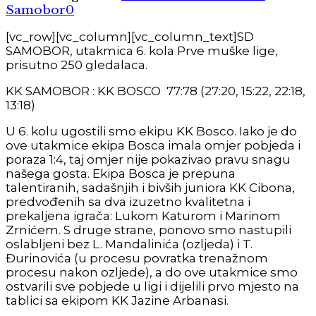
Samobor
0
[vc_row][vc_column][vc_column_text]SD
SAMOBOR, utakmica 6. kola Prve muške lige,
prisutno 250 gledalaca.
KK SAMOBOR : KK BOSCO 77:78 (27:20, 15:22, 22:18,
13:18)
U 6. kolu ugostili smo ekipu KK Bosco. Iako je do
ove utakmice ekipa Bosca imala omjer pobjeda i
poraza 1:4, taj omjer nije pokazivao pravu snagu
našega gosta. Ekipa Bosca je prepuna
talentiranih, sadašnjih i bivših juniora KK Cibona,
predvođenih sa dva izuzetno kvalitetna i
prekaljena igrača: Lukom Katurom i Marinom
Zrnićem. S druge strane, ponovo smo nastupili
oslabljeni bez L. Mandalinića (ozljeda) i T.
Đurinovića (u procesu povratka trenažnom
procesu nakon ozljede), a do ove utakmice smo
ostvarili sve pobjede u ligi i dijelili prvo mjesto na
tablici sa ekipom KK Jazine Arbanasi.