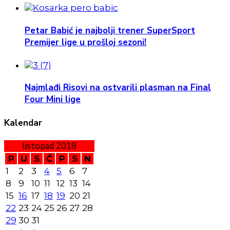
Petar Babić je najbolji trener SuperSport
Premijer lige u prošloj sezoni!
Najmlađi Risovi na ostvarili plasman na Final
Four Mini lige
Kalendar
listopad 2018
P
U
S
Č
P
S
N
1
2
3
4
5
6
7
8
9
10
11
12
13
14
15
16
17
18
19
20
21
22
23
24
25
26
27
28
29
30
31