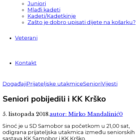
Juniori
Mlađi kadeti
Kadeti/Kadetkinje
Zašto je dobro upisati dijete na košarku?
Veterani
Kontakt
Događaji
Prijateljske utakmice
Seniori
Vijesti
Seniori pobijedili i KK Krško
5. listopada 2018.
autor: Mirko Mandalinić
0
Sinoć je u SD Samobor sa početkom u 21,00 sat,
odigrana prijateljska utakmica između seniorskih
sastava KK Samobor i KK Krško.