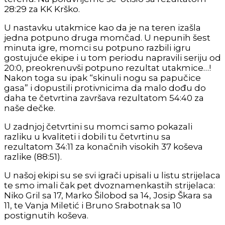
28:29 za KK Krško.
U nastavku utakmice kao da je na teren izašla
jedna potpuno druga momčad. U nepunih šest
minuta igre, momci su potpuno razbili igru
gostujuće ekipe i u tom periodu napravili seriju od
20:0, preokrenuvši potpuno rezultat utakmice…!
Nakon toga su ipak “skinuli nogu sa papučice
gasa” i dopustili protivnicima da malo dođu do
daha te četvrtina završava rezultatom 54:40 za
naše dečke.
U zadnjoj četvrtini su momci samo pokazali
razliku u kvaliteti i dobili tu četvrtinu sa
rezultatom 34:11 za konačnih visokih 37 koševa
razlike (88:51).
U našoj ekipi su se svi igrači upisali u listu strijelaca
te smo imali čak pet dvoznamenkastih strijelaca:
Niko Gril sa 17, Marko Šilobod sa 14, Josip Škara sa
11, te Vanja Miletić i Bruno Srabotnak sa 10
postignutih koševa.