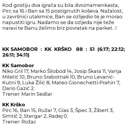
Kod gostiju dva igrača su bila dvoznamenkasta,
Pirc sa 16 i Ban sa 15 postignutih koševa. Nažalost,
u završnici utakmice, Ban se ozlijedio te je morao
napustiti igru. Nadamo se da ozljeda nije teže
naravi te Banu želimo brz povratak na parket…!
KK SAMOBOR : KK KRŠKO 88 : 51 (6:17; 22:12;
26:11; 34:11)
KK Samobor
Niko Gril 17, Marko Šilobod 14, Josip Škara 11, Vanja
Miletić 10, Bruno Srabotnak 10, Bruno Levanić-
Kutni 9, Luka Žilić 8, Mateo Gionechetti-Prahin 7,
Dario Gazić 2.
Trener: Marin Sedlar
KK Krško
Pirc 16, Ban 15, Ružar 7, Glas 3, Špec 3, Žibert 3,
Simtič 2, Stergar 2, Radej 0.
Trener: Rožac