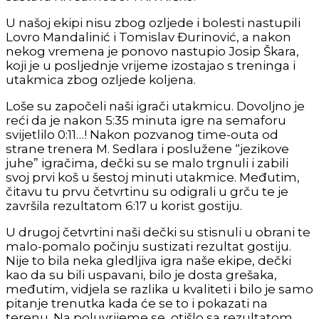
U našoj ekipi nisu zbog ozljede i bolesti nastupili
Lovro Mandalinić i Tomislav Đurinović, a nakon
nekog vremena je ponovo nastupio Josip Škara,
koji je u posljednje vrijeme izostajao s treninga i
utakmica zbog ozljede koljena.
Loše su započeli naši igrači utakmicu. Dovoljno je
reći da je nakon 5:35 minuta igre na semaforu
svijetlilo 0:11…! Nakon pozvanog time-outa od
strane trenera M. Sedlara i poslužene “jezikove
juhe” igračima, dečki su se malo trgnuli i zabili
svoj prvi koš u šestoj minuti utakmice. Međutim,
čitavu tu prvu četvrtinu su odigrali u grču te je
završila rezultatom 6:17 u korist gostiju.
U drugoj četvrtini naši dečki su stisnuli u obrani te
malo-pomalo počinju sustizati rezultat gostiju.
Nije to bila neka gledljiva igra naše ekipe, dečki
kao da su bili uspavani, bilo je dosta grešaka,
međutim, vidjela se razlika u kvaliteti i bilo je samo
pitanje trenutka kada će se to i pokazati na
terenu. Na poluvrijeme se otišlo sa rezultatom