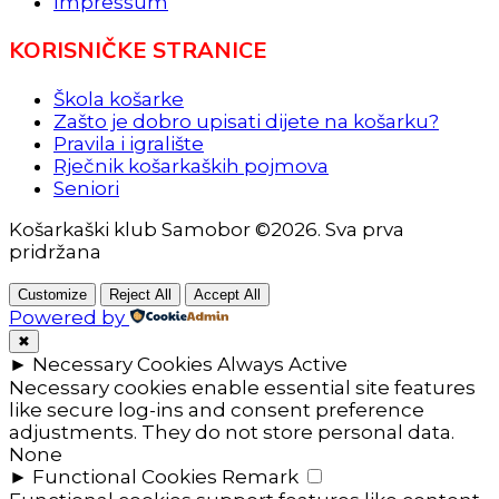
Impressum
KORISNIČKE STRANICE
Škola košarke
Zašto je dobro upisati dijete na košarku?
Pravila i igralište
Rječnik košarkaških pojmova
Seniori
Košarkaški klub Samobor ©2026. Sva prva
pridržana
Customize
Reject All
Accept All
Powered by
✖
►
Necessary Cookies
Always Active
Necessary cookies enable essential site features
like secure log-ins and consent preference
adjustments. They do not store personal data.
None
►
Functional Cookies
Remark