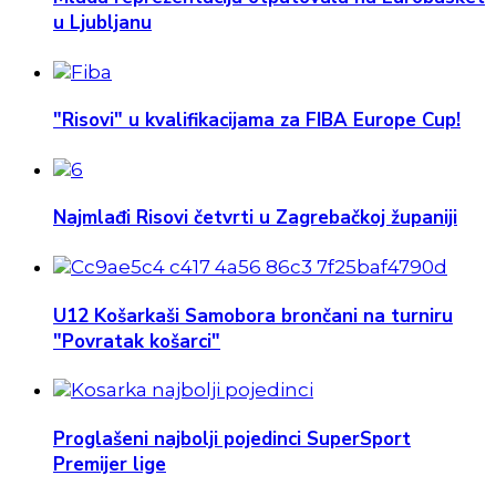
u Ljubljanu
"Risovi" u kvalifikacijama za FIBA Europe Cup!
Najmlađi Risovi četvrti u Zagrebačkoj županiji
U12 Košarkaši Samobora brončani na turniru
"Povratak košarci"
Proglašeni najbolji pojedinci SuperSport
Premijer lige