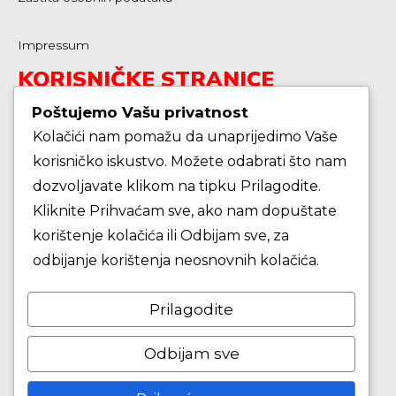
Impressum
KORISNIČKE STRANICE
Poštujemo Vašu privatnost
Kolačići nam pomažu da unaprijedimo Vaše
Škola košarke
korisničko iskustvo. Možete odabrati što nam
dozvoljavate klikom na tipku Prilagodite.
Zašto je dobro upisati dijete na košarku?
Kliknite Prihvaćam sve, ako nam dopuštate
korištenje kolačića ili Odbijam sve, za
Pravila i igralište
odbijanje korištenja neosnovnih kolačića.
Rječnik košarkaških pojmova
Prilagodite
Seniori
Odbijam sve