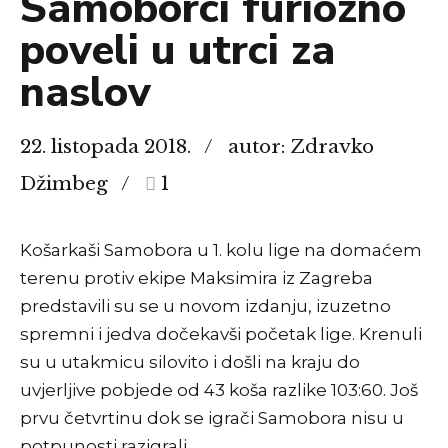
Samoborci furiozno
poveli u utrci za
naslov
22. listopada 2018.
autor: Zdravko
Džimbeg
1
Košarkaši Samobora u 1. kolu lige na domaćem
terenu protiv ekipe Maksimira iz Zagreba
predstavili su se u novom izdanju, izuzetno
spremni i jedva dočekavši početak lige. Krenuli
su u utakmicu silovito i došli na kraju do
uvjerljive pobjede od 43 koša razlike 103:60. Još
prvu četvrtinu dok se igrači Samobora nisu u
potpunosti razigrali...