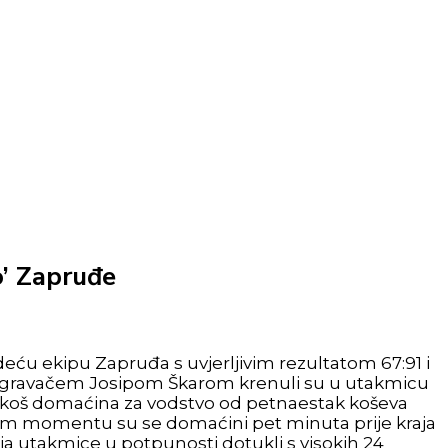
o’ Zapruđe
deću ekipu Zapruđa s uvjerljivim rezultatom 67:91 i
azigravačem Josipom Škarom krenuli su u utakmicu
 koš domaćina za vodstvo od petnaestak koševa
nom momentu su se domaćini pet minuta prije kraja
ja utakmice u potpunosti dotukli s visokih 24