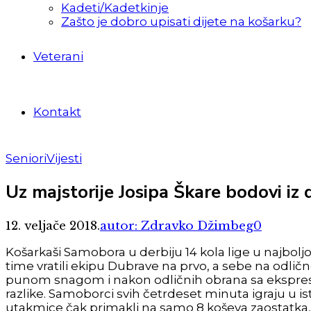
Kadeti/Kadetkinje
Zašto je dobro upisati dijete na košarku?
Veterani
Kontakt
Seniori
Vijesti
Uz majstorije Josipa Škare bodovi iz
12. veljače 2018.
autor: Zdravko Džimbeg
0
Košarkaši Samobora u derbiju 14 kola lige u najboljo
time vratili ekipu Dubrave na prvo, a sebe na od
punom snagom i nakon odličnih obrana sa ekspres
razlike. Samoborci svih četrdeset minuta igraju 
utakmice čak primakli na samo 8 koševa zaostatka, 