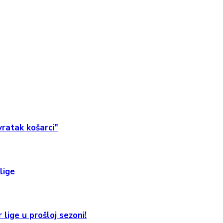
ratak košarci"
lige
 lige u prošloj sezoni!