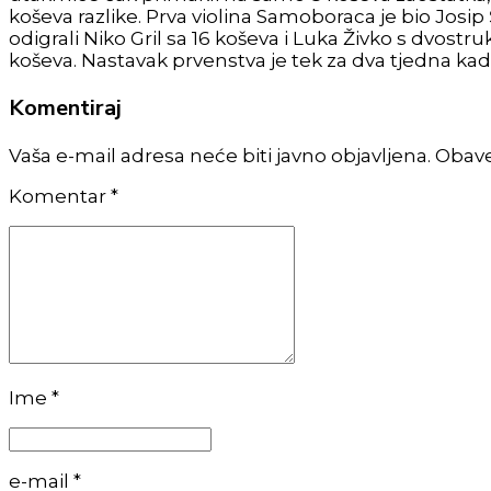
koševa razlike. Prva violina Samoboraca je bio Josip
odigrali Niko Gril sa 16 koševa i Luka Živko s dvostr
koševa. Nastavak prvenstva je tek za dva tjedna kad
Komentiraj
Vaša e-mail adresa neće biti javno objavljena. Obav
Komentar
*
Ime *
e-mail *