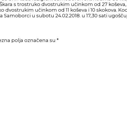
 Škara s trostruko dvostrukim učinkom od 27 koševa, 1
uko dvostrukim učinkom od 11 koševa i 10 skokova. Kod Z
a Samoborci u subotu 24.02.2018. u 17,30 sati ugošču
ezna polja označena su *