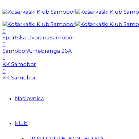
Sportska Dvorana
Samobor
Samobor
A. Hebranga 26A
KK Samobor
KK Samobor
Naslovnica
Klub
UPISI I UPUTE RODITELJIMA