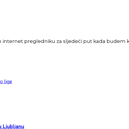
m internet pregledniku za sljedeći put kada budem 
o lige
 Ljubljanu