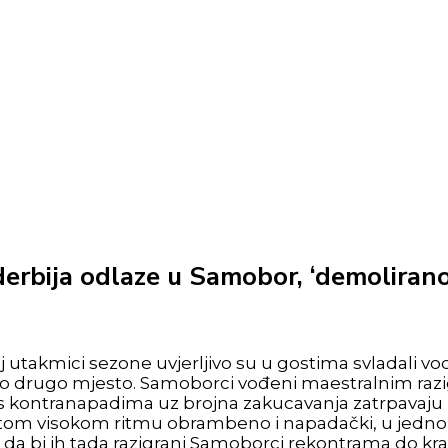
 derbija odlaze u Samobor, ‘demoliran
j utakmici sezone uvjerljivo su u gostima svladali vo
lično drugo mjesto. Samoborci vođeni maestralnim r
 kontranapadima uz brojna zakucavanja zatrpavaju
u istom visokom ritmu obrambeno i napadački, u jed
da bi ih tada razigrani Samoborci rekontrama do kra