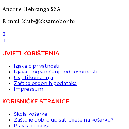
Andrije Hebranga 26A
E-mail: klub@kksamobor.hr
UVJETI KORIŠTENJA
Izjava o privatnosti
Izjava o ograničenju odgovornosti
Uvjeti korištenja
Zaštita osobnih podataka
Impressum
KORISNIČKE STRANICE
Škola košarke
Zašto je dobro upisati dijete na košarku?
Pravila i igralište