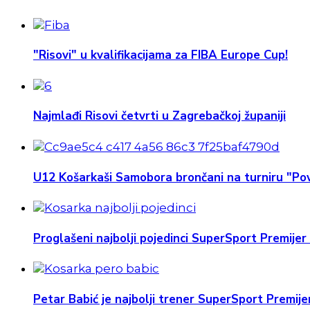
"Risovi" u kvalifikacijama za FIBA Europe Cup!
Najmlađi Risovi četvrti u Zagrebačkoj županiji
U12 Košarkaši Samobora brončani na turniru "Pov
Proglašeni najbolji pojedinci SuperSport Premijer 
Petar Babić je najbolji trener SuperSport Premijer