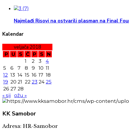
Najmlađi Risovi na ostvarili plasman na Final Four
Kalendar
veljača 2018
P
U
S
Č
P
S
N
1
2
3
4
5
6
7
8
9
10
11
12
13
14
15
16
17
18
19
20
21
22
23
24
25
26
27
28
« sij
ožu »
KK
Samobor
Adresa: HR-Samobor