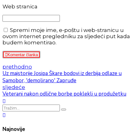
Web stranica
Spremi moje ime, e-poštu i web-stranicu u
ovom internet pregledniku za sljedeći put kada
budem komentirao.
Komentar članka
prethodno
Uz majstorije Josipa Škare bodovi iz derbija odlaze u
Samobor, 'demolirano' Zapruđe
sljedeće
Veterani nakon odlične borbe poklekli u produžetku
Najnovije