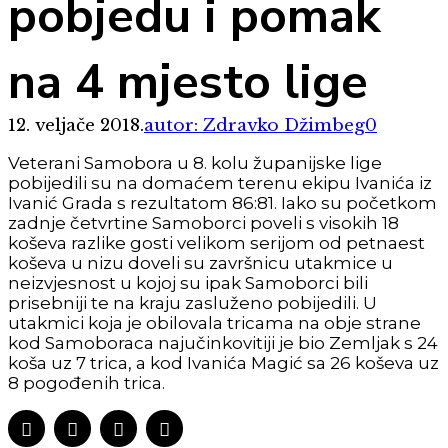
pobjedu i pomak
na 4 mjesto lige
12. veljače 2018.
autor: Zdravko Džimbeg
0
Veterani Samobora u 8. kolu županijske lige
pobijedili su na domaćem terenu ekipu Ivanića iz
Ivanić Grada s rezultatom 86:81. Iako su početkom
zadnje četvrtine Samoborci poveli s visokih 18
koševa razlike gosti velikom serijom od petnaest
koševa u nizu doveli su završnicu utakmice u
neizvjesnost u kojoj su ipak Samoborci bili
prisebniji te na kraju zasluženo pobijedili. U
utakmici koja je obilovala tricama na obje strane
kod Samoboraca najučinkovitiji je bio Zemljak s 24
koša uz 7 trica, a kod Ivanića Magić sa 26 koševa uz
8 pogođenih trica.