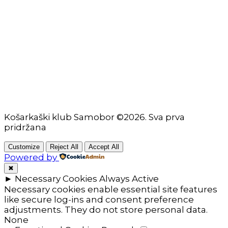
Škola košarke
Zašto je dobro upisati dijete na košarku?
Pravila i igralište
Rječnik košarkaških pojmova
Seniori
Košarkaški klub Samobor ©2026. Sva prva
pridržana
Customize
Reject All
Accept All
Powered by
✖
►
Necessary Cookies
Always Active
Necessary cookies enable essential site features
like secure log-ins and consent preference
adjustments. They do not store personal data.
None