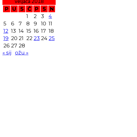
veljača 2018
P
U
S
Č
P
S
N
1
2
3
4
5
6
7
8
9
10
11
12
13
14
15
16
17
18
19
20
21
22
23
24
25
26
27
28
« sij
ožu »
KK
Samobor
Adresa: HR-Samobor
Andrije Hebranga 26A