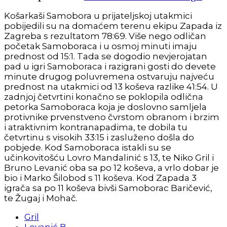
Košarkaši Samobora u prijateljskoj utakmici
pobijedili su na domaćem terenu ekipu Zapada iz
Zagreba s rezultatom 78:69. Više nego odličan
početak Samoboraca i u osmoj minuti imaju
prednost od 15:1. Tada se dogodio nevjerojatan
pad u igri Samoboraca i razigrani gosti do devete
minute drugog poluvremena ostvaruju najveću
prednost na utakmici od 13 koševa razlike 41:54. U
zadnjoj četvrtini konačno se poklopila odlična
petorka Samoboraca koja je doslovno samljela
protivnike prvenstveno čvrstom obranom i brzim
i atraktivnim kontranapadima, te dobila tu
četvrtinu s visokih 33:15 i zasluženo došla do
pobjede. Kod Samoboraca istakli su se
učinkovitošću Lovro Mandalinić s 13, te Niko Gril i
Bruno Levanić oba sa po 12 koševa, a vrlo dobar je
bio i Marko Šilobod s 11 koševa. Kod Zapada 3
igrača sa po 11 koševa bivši Samoborac Baričević,
te Žugaj i Mohač.
Gril