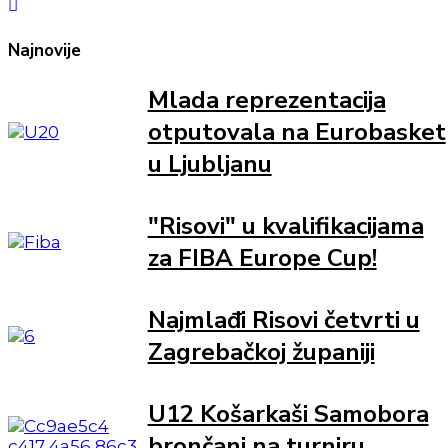
Najnovije
Mlada reprezentacija
otputovala na Eurobasket
u Ljubljanu
"Risovi" u kvalifikacijama
za FIBA Europe Cup!
Najmlađi Risovi četvrti u
Zagrebačkoj županiji
U12 Košarkaši Samobora
brončani na turniru