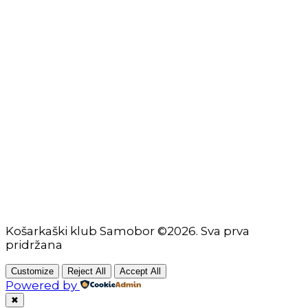
Impressum
KORISNIČKE STRANICE
Škola košarke
Zašto je dobro upisati dijete na košarku?
Pravila i igralište
Rječnik košarkaških pojmova
Seniori
Košarkaški klub Samobor ©2026. Sva prva
pridržana
Customize
Reject All
Accept All
Powered by
✖