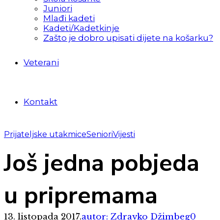
Juniori
Mlađi kadeti
Kadeti/Kadetkinje
Zašto je dobro upisati dijete na košarku?
Veterani
Kontakt
Prijateljske utakmice
Seniori
Vijesti
Još jedna pobjeda
u pripremama
13. listopada 2017.
autor: Zdravko Džimbeg
0