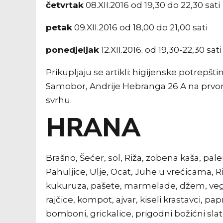
četvrtak
08.XII.2016 od 19,30 do 22,30 sati
petak
09.XII.2016 od 18,00 do 21,00 sati
ponedjeljak
12.XII.2016. od 19,30-22,30 sati
Prikupljaju se artikli: higijenske potrepšt
Samobor, Andrije Hebranga 26 A na prvom 
svrhu.
HRANA
Brašno, Šećer, sol, Riža, zobena kaša, palen
Pahuljice, Ulje, Ocat, Juhe u vrećicama, 
kukuruza, pašete, marmelade, džem, veget
rajčice, kompot, ajvar, kiseli krastavci, pa
bomboni, grickalice, prigodni božićni slatk