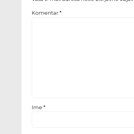
Komentar
*
Ime *