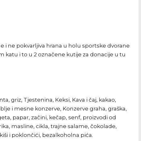
ine i ne pokvarljiva hrana u holu sportske dvorane
katu i to u 2 označene kutije za donacije u tu
ta, griz, Tjestenina, Keksi, Kava i čaj, kakao,
Riblje i mesne konzerve, Konzerve graha, graška,
a, papar, začini, kečap, senf, proizvodi od
prika, masline, cikla, trajne salame, čokolade,
iši i poklončići, bezalkoholna pića.