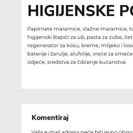
HIGIJENSKE 
Papirnate maramice, vlažne maramice, toale
higijenski štapići za uši, pasta za zube, 
regenerator za kosu, kreme, mlijeko i losio
baterije i žarulje, alufolije, vreće za sme
odjeće, sredstva za čišćenje kućanstva.
Komentiraj
Vaša e-mail adresa neće biti javno obja