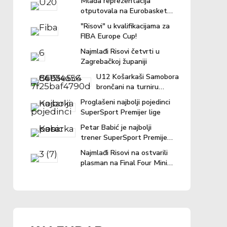
Mlada reprezentacija
otputovala na Eurobasket u
Ljubljanu
"Risovi" u kvalifikacijama za
FIBA Europe Cup!
Najmlađi Risovi četvrti u
Zagrebačkoj županiji
U12 Košarkaši Samobora
brončani na turniru
"Povratak košarci"
Proglašeni najbolji pojedinci
SuperSport Premijer lige
Petar Babić je najbolji
trener SuperSport Premijer
lige u prošloj sezoni!
Najmlađi Risovi na ostvarili
plasman na Final Four Mini
lige