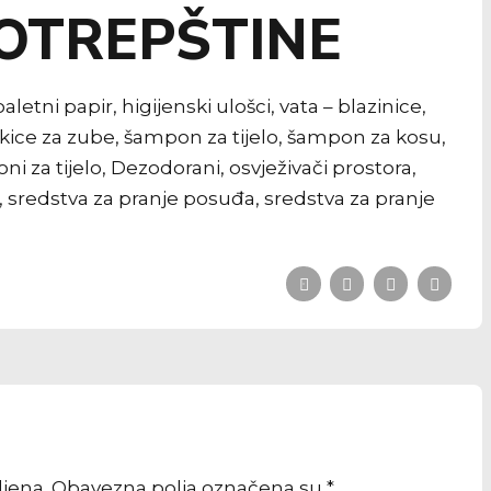
POTREPŠTINE
tni papir, higijenski ulošci, vata – blazinice,
četkice za zube, šampon za tijelo, šampon za kosu,
ni za tijelo, Dezodorani, osvježivači prostora,
će, sredstva za pranje posuđa, sredstva za pranje
vljena. Obavezna polja označena su *