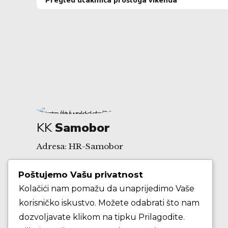
Pregled utakmica prošloga vikenda
KK
Samobor
Adresa: HR-Samobor
Poštujemo Vašu privatnost
Andrije Hebranga 26A
Kolačići nam pomažu da unaprijedimo Vaše
korisničko iskustvo. Možete odabrati što nam
E-mail: klub@kksamobor.hr
dozvoljavate klikom na tipku Prilagodite.